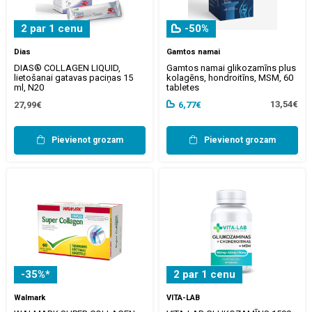
2 par 1 cenu
-50%
Dias
Gamtos namai
DIAS® COLLAGEN LIQUID,
Gamtos namai glikozamīns plus
lietošanai gatavas paciņas 15
kolagēns, hondroitīns, MSM, 60
ml, N20
tabletes
13,54€
27,99€
6,77€
Pievienot grozam
Pievienot grozam
-35%*
2 par 1 cenu
Walmark
VITA-LAB