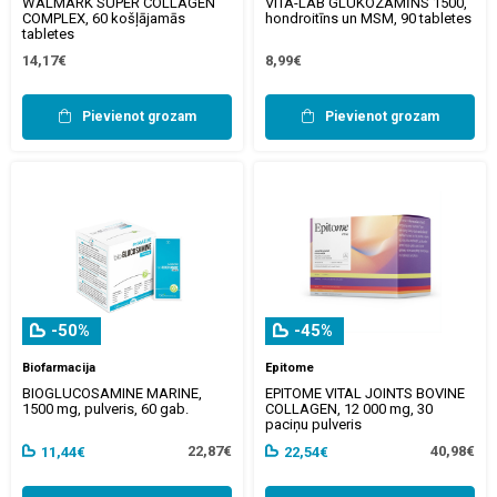
WALMARK SUPER COLLAGEN
VITA-LAB GLUKOZAMĪNS 1500,
COMPLEX, 60 košļājamās
hondroitīns un MSM, 90 tabletes
tabletes
14,17€
8,99€
Pievienot grozam
Pievienot grozam
-50%
-45%
Biofarmacija
Epitome
BIOGLUCOSAMINE MARINE,
EPITOME VITAL JOINTS BOVINE
1500 mg, pulveris, 60 gab.
COLLAGEN, 12 000 mg, 30
paciņu pulveris
22,87€
40,98€
11,44€
22,54€