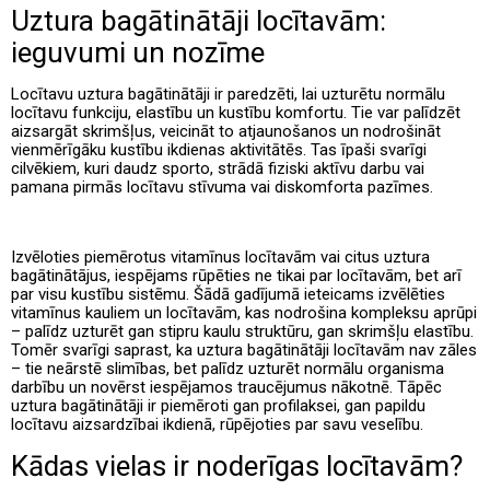
Uztura bagātinātāji locītavām:
ieguvumi un nozīme
Locītavu uztura bagātinātāji ir paredzēti, lai uzturētu normālu
locītavu funkciju, elastību un kustību komfortu. Tie var palīdzēt
aizsargāt skrimšļus, veicināt to atjaunošanos un nodrošināt
vienmērīgāku kustību ikdienas aktivitātēs. Tas īpaši svarīgi
cilvēkiem, kuri daudz sporto, strādā fiziski aktīvu darbu vai
pamana pirmās locītavu stīvuma vai diskomforta pazīmes.
Izvēloties piemērotus vitamīnus locītavām vai citus uztura
bagātinātājus, iespējams rūpēties ne tikai par locītavām, bet arī
par visu kustību sistēmu. Šādā gadījumā ieteicams izvēlēties
vitamīnus kauliem un locītavām, kas nodrošina kompleksu aprūpi
– palīdz uzturēt gan stipru kaulu struktūru, gan skrimšļu elastību.
Tomēr svarīgi saprast, ka uztura bagātinātāji locītavām nav zāles
– tie neārstē slimības, bet palīdz uzturēt normālu organisma
darbību un novērst iespējamos traucējumus nākotnē. Tāpēc
uztura bagātinātāji ir piemēroti gan profilaksei, gan papildu
locītavu aizsardzībai ikdienā, rūpējoties par savu veselību.
Kādas vielas ir noderīgas locītavām?