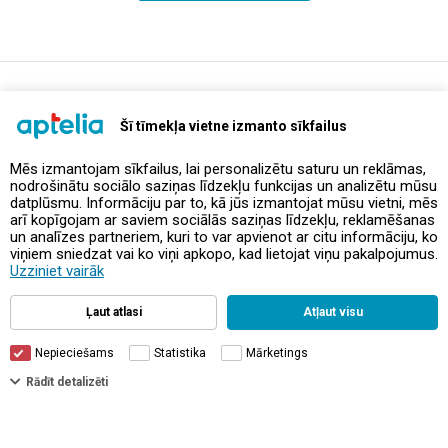
support@aptelia.lv
+371 64 588 892
Šī tīmekļa vietne izmanto sīkfailus
Mēs izmantojam sīkfailus, lai personalizētu saturu un reklāmas,
nodrošinātu sociālo saziņas līdzekļu funkcijas un analizētu mūsu
Piedāvājumi un akcijas
datplūsmu. Informāciju par to, kā jūs izmantojat mūsu vietni, mēs
arī kopīgojam ar saviem sociālās saziņas līdzekļu, reklamēšanas
un analīzes partneriem, kuri to var apvienot ar citu informāciju, ko
Kontakti
viņiem sniedzat vai ko viņi apkopo, kad lietojat viņu pakalpojumus.
Uzziniet vairāk
Noteikumi un politikas
Ļaut atlasi
Atļaut visu
Nepieciešams
Statistika
Mārketings
Filtri
Rādīt detalizēti
© Aptelia