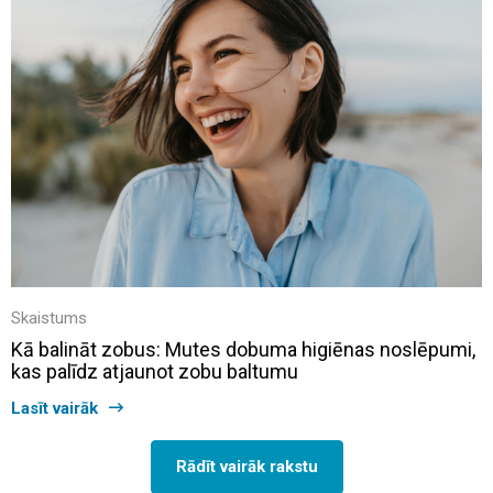
Skaistums
Kā balināt zobus: Mutes dobuma higiēnas noslēpumi,
kas palīdz atjaunot zobu baltumu
Lasīt vairāk
Rādīt vairāk rakstu