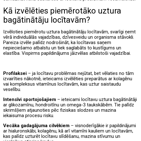
Kā izvēlēties piemērotāko uztura
bagātinātāju locītavām?
Izvēloties piemērotu uztura bagātinātāju locītavām, svarīgi ņemt
vērā individuālās vajadzības, dzīvesveidu un organisma stāvokli.
Pareiza izvēle palīdz nodrošināt, ka locītavas saņem
nepieciešamo atbalstu un tiek saglabāts to kustīgums un
elastība. Vispirms papildinājums jāizvēlas atbilstoši vajadzībai.
Profilaksei
– ja locītavu problēmas nejūtat, bet vēlaties no tām
izvairīties nākotnē, ieteicams izvēlēties preparātus ar kolagēnu
vai kompleksus vitamīnus locītavām, kas uztur saistaudu
veselību.
Intensīvi sportojošajiem
– ieteicami locītavu uztura bagātinātāji
ar glikozamīnu, hondroitīnu un omega-3 taukskābēm. Tie palīdz
skrimšļiem atjaunoties pēc fiziskas slodzes un mazina
iekaisuma procesu risku.
Vecāka gadagājuma cilvēkiem
– visnoderīgākie ir papildinājumi
ar hialuronskābi, kolagēnu, kā arī vitamīni kauliem un locītavām,
kas palīdz uzturēt locītavu slīdēšanu, mazina stīvumu un