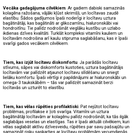
Vecāka gadagājuma cilvēkiem
. Ar gadiem dabiski samazinās
kolagēna ražošana, vājāki kļūst skrimšļi, un locītavas zaudē
elastību. Šādos gadījumos īpaši noderīgi ir locītavu uztura
bagātinātāji, kas bagātināti ar glikozamīnu, hialuronskābi vai
hondroitīnu. Tie palīdz nodrošināt vieglāku kustību un uzlabo
ikdienas dzīves kvalitāti. Turklāt kompleksi vitamīni kauliem un
locītavām nodrošina arī kaulu stipruma saglabāšanu, kas ir īpaši
svarīgi gados vecākiem cilvēkiem.
Tiem, kas izjūt locītavu diskomfortu
. Ja parādās locītavu
stīvums, sāpes vai diskomforts kustoties, uztura bagātinātājs
locītavām var palīdzēt atjaunot locītavu slīdēšanu un sniegt
lielāku komfortu. Īpaši vērtīgi ir papildinājumi ar hialuronskābi un
omega-3 taukskābēm – tās var palīdzēt samazināt berzi
locītavās un uzturēt to elastību.
Tiem, kas vēlas rūpēties profilaktiski
. Pat nejūtot locītavu
problēmas, profilakse ir ļoti svarīga. Vitamīni un uztura
bagātinātāji locītavām ar kolagēnu palīdz nodrošināt, ka tās ilgāk
saglabājas veselas un elastīgas. Tas ir īpaši aktuāli cilvēkiem, kuri
vēlas saglabāt aktīvu dzīvesveidu, rūpēties par savu pašsajūtu un
samazināt risku saskarties ar locītavu problēmām vecumdienās.