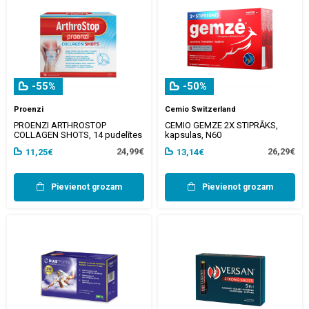
-55%
-50%
Proenzi
Cemio Switzerland
PROENZI ARTHROSTOP
CEMIO GEMZE 2X STIPRĀKS,
COLLAGEN SHOTS, 14 pudelītes
kapsulas, N60
24,99€
26,29€
11,25€
13,14€
Pievienot grozam
Pievienot grozam