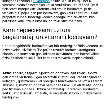
kolagēna ražošanu,
D vitamīns
palīdz uzsūkt kalciju, bet K
vitamīns piedalās normālas kaulu struktūras uzturēšanā. Bieži
tiek lietoti kompleksie vitamīni kauliem un locītavām, jo tie
vienlaicīgi rūpējas gan par locītavām, gan kaulu stiprumu. Šādi
preparāti ir īpaši noderīgi vecākā gadagājuma cilvēkiem, kad
palielinās kaulu trausluma un locītavu stīvuma risks.
Kam nepieciešami uztura
bagātinātāji un vitamīni locītavām?
Uztura bagātinātāji locītavām var būt noderīgi dažāda vecuma un
dzīvesveida cilvēkiem. Tie palīdz uzturēt locītavu kustīgumu,
elastību un komfortu gan ikdienas aktivitātēs, gan intensīvākas
fiziskās slodzes laikā. Bet kam tie ir visvairāk nepieciešami?
Aktīvi sportojošajiem
. Sportojot locītavas izjūt lielāku slodzi –
gan intensīvu treniņu, gan atkārtotu kustību dēļ. Papildinājumi ar
kolagēnu, glikozamīnu vai omega-3 taukskābēm palīdz aizsargāt
skrimšļus, mazināt locītavu pārslodzes risku un ātrāk atjaunoties
pēc fiziskas slodzes. Uztura bagātinātāji un vitamīni locītavām
šeit kļūst par lielisku atbalstu, lai saglabātu izturību un ilgtermiņa
kustīgumu.