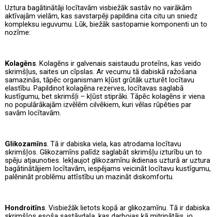
Uztura bagātinātāji locītavām visbiežāk sastāv no vairākām
aktīvajām vielām, kas savstarpēji papildina cita citu un sniedz
kompleksu ieguvumu. Lūk, biežāk sastopamie komponenti un to
nozīme:
Kolagēns
. Kolagēns ir galvenais saistaudu proteīns, kas veido
skrimšļus, saites un cīpslas. Ar vecumu tā dabiskā ražošana
samazinās, tāpēc organismam kļūst grūtāk uzturēt locītavu
elastību. Papildinot kolagēna rezerves, locītavas saglabā
kustīgumu, bet skrimšļi – kļūst stiprāki. Tāpēc kolagēns ir viena
no populārākajām izvēlēm cilvēkiem, kuri vēlas rūpēties par
savām locītavām.
Glikozamīns
. Tā ir dabiska viela, kas atrodama locītavu
skrimšļos. Glikozamīns palīdz saglabāt skrimšļu izturību un to
spēju atjaunoties. Iekļaujot glikozamīnu ikdienas uzturā ar uztura
bagātinātājiem locītavām, iespējams veicināt locītavu kustīgumu,
palēnināt problēmu attīstību un mazināt diskomfortu.
Hondroitīns
. Visbiežāk lietots kopā ar glikozamīnu. Tā ir dabiska
skrimšļos esoša sastāvdaļa, kas darbojas kā mitrinātājs, jo