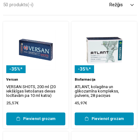
cilvēkiem. Izvēlies piemērotāko uztura bagātinātāju locītavām
50 produkts(-i)
atbilstoši savām vajadzībām un izbaudi labāku pašsajūtu.
-35%*
-35%*
Versan
Biofarmacija
VERSAN SHOTS, 200 ml (20
ATLANT, kolagēna un
iekšķīgas lietošanas devas
glikozamīna komplekss,
locītavām pa 10 ml katra)
pulveris, 28 paciņas
25,57€
45,97€
Pievienot grozam
Pievienot grozam