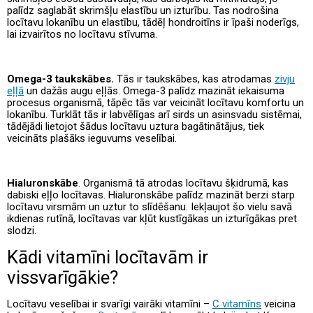
palīdz saglabāt skrimšļu elastību un izturību. Tas nodrošina
locītavu lokanību un elastību, tādēļ hondroitīns ir īpaši noderīgs,
lai izvairītos no locītavu stīvuma.
Omega-3 taukskābes.
Tās ir taukskābes, kas atrodamas
zivju
eļļā
un dažās augu eļļās. Omega-3 palīdz mazināt iekaisuma
procesus organismā, tāpēc tās var veicināt locītavu komfortu un
lokanību. Turklāt tās ir labvēlīgas arī sirds un asinsvadu sistēmai,
tādējādi lietojot šādus locītavu uztura bagātinātājus, tiek
veicināts plašāks ieguvums veselībai.
Hialuronskābe
. Organismā tā atrodas locītavu šķidrumā, kas
dabiski eļļo locītavas. Hialuronskābe palīdz mazināt berzi starp
locītavu virsmām un uztur to slīdēšanu. Iekļaujot šo vielu savā
ikdienas rutīnā, locītavas var kļūt kustīgākas un izturīgākas pret
slodzi.
Kādi vitamīni locītavām ir
vissvarīgākie?
Locītavu veselībai ir svarīgi vairāki vitamīni –
C vitamīns
veicina