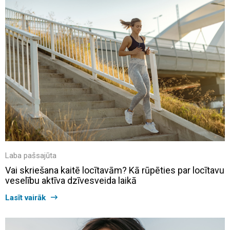
Laba pašsajūta
Vai skriešana kaitē locītavām? Kā rūpēties par locītavu
veselību aktīva dzīvesveida laikā
Lasīt vairāk