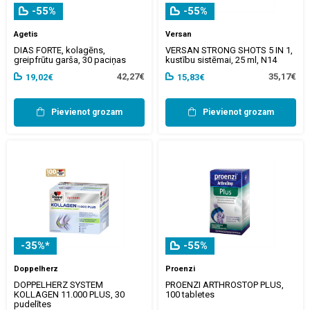
-55%
-55%
Agetis
Versan
DIAS FORTE, kolagēns,
VERSAN STRONG SHOTS 5 IN 1,
greipfrūtu garša, 30 paciņas
kustību sistēmai, 25 ml, N14
42,27€
35,17€
19,02€
15,83€
Pievienot grozam
Pievienot grozam
-35%*
-55%
Doppelherz
Proenzi
DOPPELHERZ SYSTEM
PROENZI ARTHROSTOP PLUS,
KOLLAGEN 11.000 PLUS, 30
100 tabletes
pudelītes