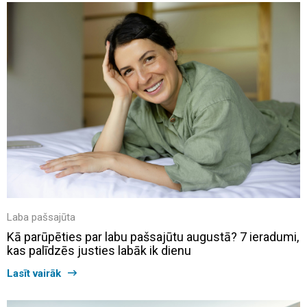
Laba pašsajūta
Kā parūpēties par labu pašsajūtu augustā? 7 ieradumi,
kas palīdzēs justies labāk ik dienu
Lasīt vairāk