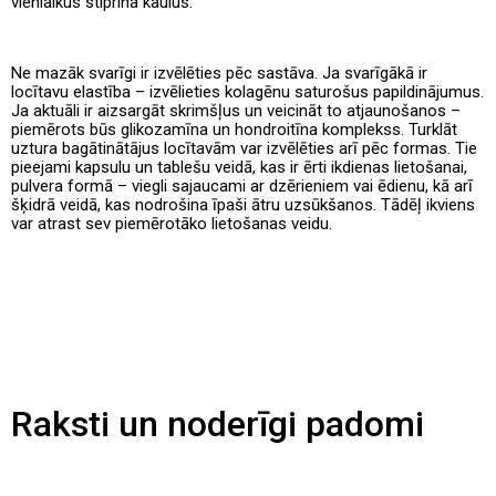
vienlaikus stiprina kaulus.
Ne mazāk svarīgi ir izvēlēties pēc sastāva. Ja svarīgākā ir
locītavu elastība – izvēlieties kolagēnu saturošus papildinājumus.
Ja aktuāli ir aizsargāt skrimšļus un veicināt to atjaunošanos –
piemērots būs glikozamīna un hondroitīna komplekss. Turklāt
uztura bagātinātājus locītavām var izvēlēties arī pēc formas. Tie
pieejami kapsulu un tablešu veidā, kas ir ērti ikdienas lietošanai,
pulvera formā – viegli sajaucami ar dzērieniem vai ēdienu, kā arī
šķidrā veidā, kas nodrošina īpaši ātru uzsūkšanos. Tādēļ ikviens
var atrast sev piemērotāko lietošanas veidu.
Raksti un noderīgi padomi