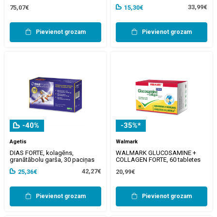
33,99€
75,07€
15,30€
Pievienot grozam
Pievienot grozam
-40%
-35%*
Agetis
Walmark
DIAS FORTE, kolagēns,
WALMARK GLUCOSAMINE +
granātābolu garša, 30 paciņas
COLLAGEN FORTE, 60 tabletes
42,27€
25,36€
20,99€
Pievienot grozam
Pievienot grozam