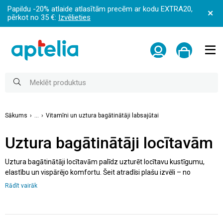
Papildu -20% atlaide atlasītām precēm ar kodu EXTRA20,
pērkot no 35 €:
Izvēlieties
Sākums
...
Vitamīni un uztura bagātinātāji labsajūtai
Uztura bagātinātāji locītavām
Uztura bagātinātāji locītavām palīdz uzturēt locītavu kustīgumu,
elastību un vispārējo komfortu. Šeit atradīsi plašu izvēli – no
kolagēna, glikozamīna vai hondroitīna līdz dažādiem vitamīniem
Rādīt vairāk
locītavām un kompleksajām formulām. Locītavu uztura bagātinātāji
un vitamīni kauliem un locītavām, kas veicina veselīgu kustību
sistēmu, ir noderīgi gan aktīvi sportojošiem, gan vecāka gadagājuma