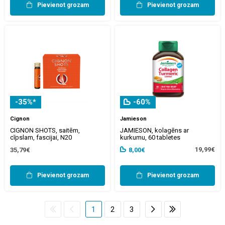
Pievienot grozam
Pievienot grozam
-35%*
-60%
Cignon
Jamieson
CIGNON SHOTS, saitēm,
JAMIESON, kolagēns ar
cīpslam, fascijai, N20
kurkumu, 60 tabletes
19,99€
35,79€
8,00€
Pievienot grozam
Pievienot grozam
1
2
3