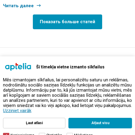
Читать далее
Показать больше статей
support@aptelia.lv
+371 64 588 892
Šī tīmekļa vietne izmanto sīkfailus
Mēs izmantojam sīkfailus, lai personalizētu saturu un reklāmas,
nodrošinātu sociālo saziņas līdzekļu funkcijas un analizētu mūsu
Предложения и акции
datplūsmu. Informāciju par to, kā jūs izmantojat mūsu vietni, mēs
arī kopīgojam ar saviem sociālās saziņas līdzekļu, reklamēšanas
un analīzes partneriem, kuri to var apvienot ar citu informāciju, ko
Контакты
viņiem sniedzat vai ko viņi apkopo, kad lietojat viņu pakalpojumus.
Uzziniet vairāk
Правила и политика
Ļaut atlasi
Atļaut visu