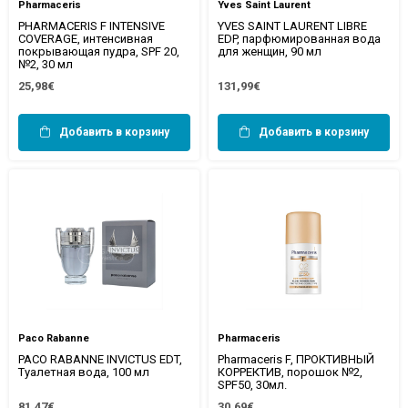
Pharmaceris
Yves Saint Laurent
PHARMACERIS F INTENSIVE
YVES SAINT LAURENT LIBRE
COVERAGE, интенсивная
EDP, парфюмированная вода
покрывающая пудра, SPF 20,
для женщин, 90 мл
№2, 30 мл
25,98€
131,99€
Добавить в корзину
Добавить в корзину
Paco Rabanne
Pharmaceris
PACO RABANNE INVICTUS EDT,
Pharmaceris F, ПРОКТИВНЫЙ
Туалетная вода, 100 мл
КОРРЕКТИВ, порошок №2,
SPF50, 30мл.
81,47€
30,69€