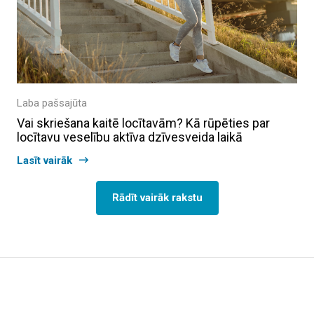
Laba pašsajūta
Vai skriešana kaitē locītavām? Kā rūpēties par
locītavu veselību aktīva dzīvesveida laikā
Lasīt vairāk
Rādīt vairāk rakstu