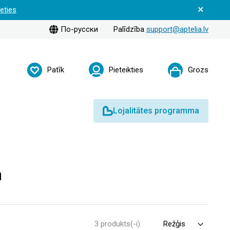
ieties
По-русски
Palīdzība
support@aptelia.lv
Patīk
Pieteikties
Grozs
Lojalitātes programma
m
3 produkts(-i)