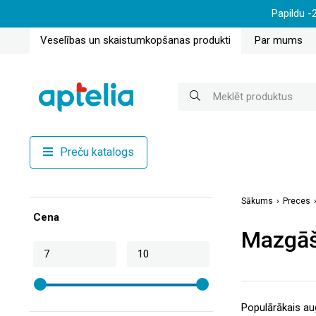
Papildu -
Veselības un skaistumkopšanas produkti
Par mums
Preču katalogs
Sākums
Preces
Cena
Mazgāša