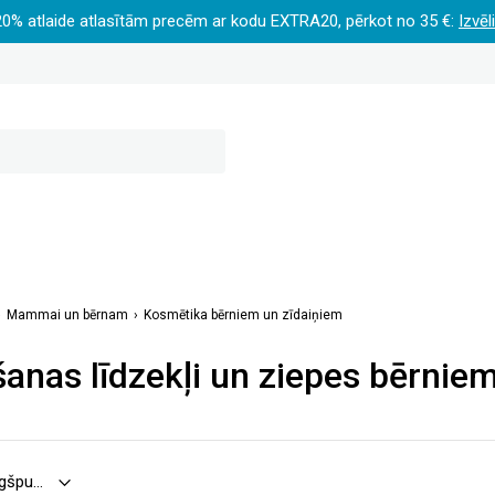
20% atlaide atlasītām precēm ar kodu EXTRA20, pērkot no 35 €:
Izvēl
Mammai un bērnam
Kosmētika bērniem un zīdaiņiem
nas līdzekļi un ziepes bērnie