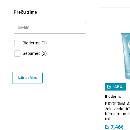
Preču zīme
Bioderma
(1)
Sebamed
(2)
Iztīriet filtru
-45%
Bioderma
BIODERMA A
želejveida tīr
bērniem un z
ml
7,46€