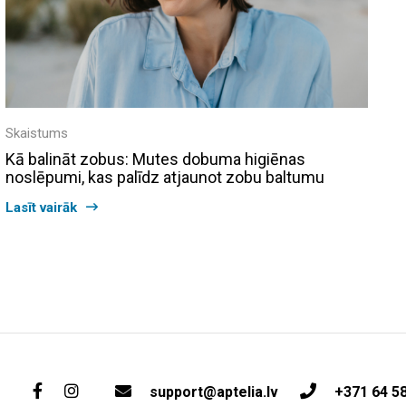
Skaistums
Kā balināt zobus: Mutes dobuma higiēnas
noslēpumi, kas palīdz atjaunot zobu baltumu
Lasīt vairāk
support@aptelia.lv
+371 64 5