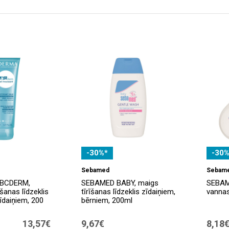
-30%*
-30%
Sebamed
Sebam
BCDERM,
SEBAMED BABY, maigs
SEBAM
īšanas līdzeklis
tīrīšanas līdzeklis zīdaiņiem,
vannas
īdaiņiem, 200
bērniem, 200ml
13,57€
9,67€
8,18