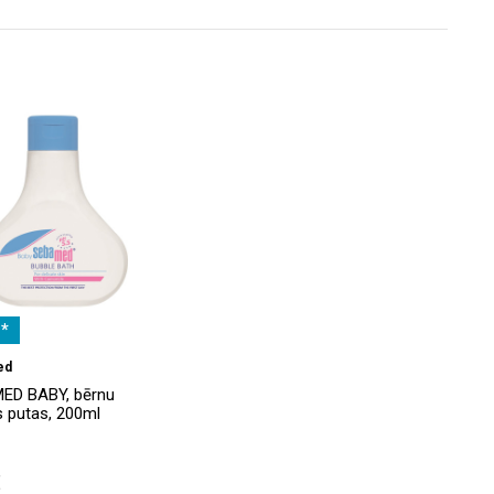
*
ed
ED BABY, bērnu
 putas, 200ml
€