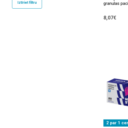
Iztīriet filtru
granulas paci
Pharmacy
(1)
8,07€
SUPERFOODS
(1)
Swanson
(3)
VitaDay
(1)
2 par 1 ce