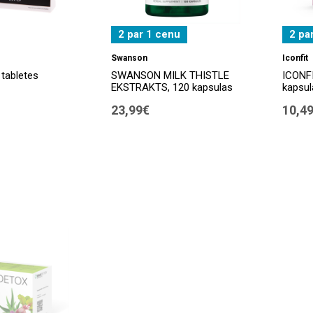
2 par 1 cenu
2 pa
Swanson
Iconfit
tabletes
SWANSON MILK THISTLE
ICONFI
EKSTRAKTS, 120 kapsulas
kapsul
23,99€
10,4