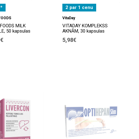
*
2 par 1 cenu
FOODS
VitaDay
FOODS MILK
VITADAY KOMPLEKSS
E, 50 kapsulas
AKNĀM, 30 kapsulas
9€
5,98€