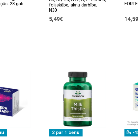
ņās, 28 gab.
FORTE,
folijskābe, aknu darbība,
N30
5,49€
14,5
nu
2 par 1 cenu
-4