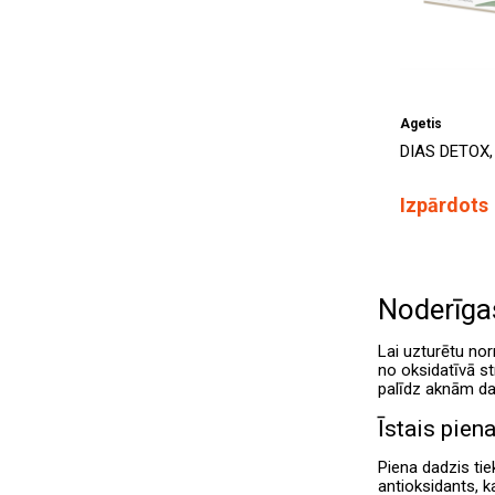
Agetis
DIAS DETOX,
Izpārdots
Noderīgas
Lai uzturētu nor
no oksidatīvā st
palīdz aknām dar
Īstais pien
Piena dadzis tie
antioksidants, 