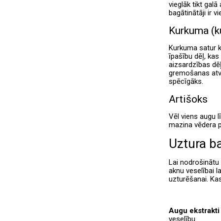
vieglāk tikt gal
bagātinātāji ir 
Kurkuma (k
Kurkuma satur k
īpašību dēļ, kas
aizsardzības dēļ
gremošanas atvie
spēcīgāks.
Artišoks
Vēl viens augu l
mazina vēdera p
Uztura b
Lai nodrošinātu 
aknu veselībai l
uzturēšanai. Ka
Augu ekstrakti
veselību.