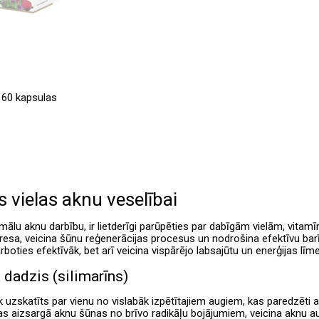
 60 kapsulas
 vielas aknu veselībai
mālu aknu darbību, ir lietderīgi parūpēties par dabīgām vielām, vita
resa, veicina šūnu reģenerācijas procesus un nodrošina efektīvu barība
boties efektīvāk, bet arī veicina vispārējo labsajūtu un enerģijas lī
a dadzis (silimarīns)
k uzskatīts par vienu no vislabāk izpētītajiem augiem, kas paredzēti 
kas aizsargā aknu šūnas no brīvo radikāļu bojājumiem, veicina aknu a