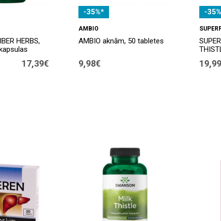
-35%*
-35%
AMBIO
SUPER
BER HERBS,
AMBIO aknām, 50 tabletes
SUPER
kapsulas
THISTL
17,39€
9,98€
19,9