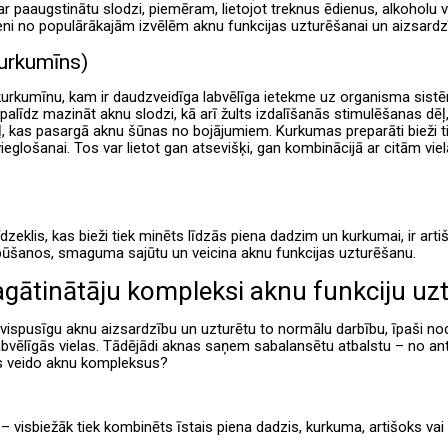
ā ar paaugstinātu slodzi, piemēram, lietojot treknus ēdienus, alkohol
vieni no populārākajām izvēlēm aknu funkcijas uzturēšanai un aizsardz
urkumīns)
urkumīnu, kam ir daudzveidīga labvēlīga ietekme uz organisma sistēm
 palīdz mazināt aknu slodzi, kā arī žults izdalīšanās stimulēšanas d
, kas pasargā aknu šūnas no bojājumiem. Kurkumas preparāti bieži tiek
glošanai. Tos var lietot gan atsevišķi, gan kombinācijā ar citām viel
īdzeklis, kas bieži tiek minēts līdzās piena dadzim un kurkumai, ir ar
ūšanos, smaguma sajūtu un veicina aknu funkcijas uzturēšanu.
agātinātāju kompleksi aknu funkciju uz
vispusīgu aknu aizsardzību un uzturētu to normālu darbību, īpaši nod
abvēlīgās vielas. Tādējādi aknas saņem sabalansētu atbalstu – no an
s veido aknu kompleksus?
– visbiežāk tiek kombinēts īstais piena dadzis, kurkuma, artišoks vai