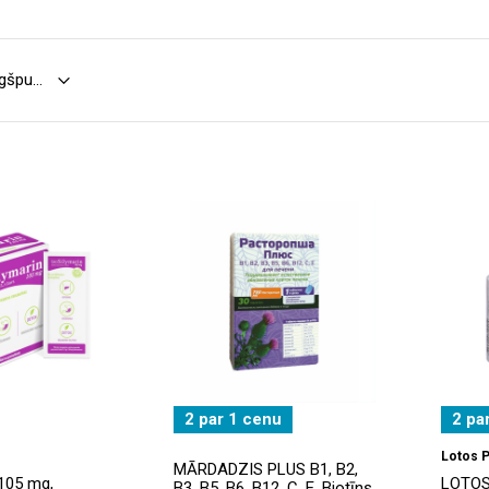
2 par 1 cenu
2 pa
Lotos 
MĀRDADZIS PLUS B1, B2,
 105 mg,
LOTO
B3, B5, B6, B12, C, E, Biotīns,