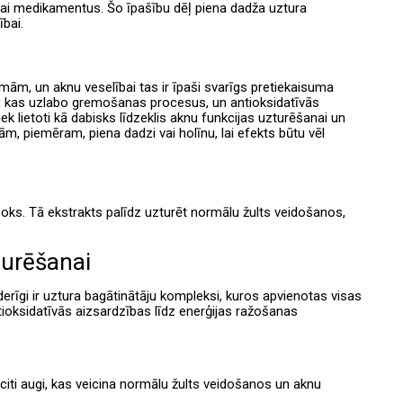
u vai medikamentus. Šo īpašību dēļ piena dadža uztura
ībai.
ām, un aknu veselībai tas ir īpaši svarīgs pretiekaisuma
ēļ, kas uzlabo gremošanas procesus, un antioksidatīvās
 lietoti kā dabisks līdzeklis aknu funkcijas uzturēšanai un
ām, piemēram, piena dadzi vai holīnu, lai efekts būtu vēl
tišoks. Tā ekstrakts palīdz uzturēt normālu žults veidošanos,
turēšanai
erīgi ir uztura bagātinātāju kompleksi, kuros apvienotas visas
tioksidatīvās aizsardzības līdz enerģijas ražošanas
 citi augi, kas veicina normālu žults veidošanos un aknu