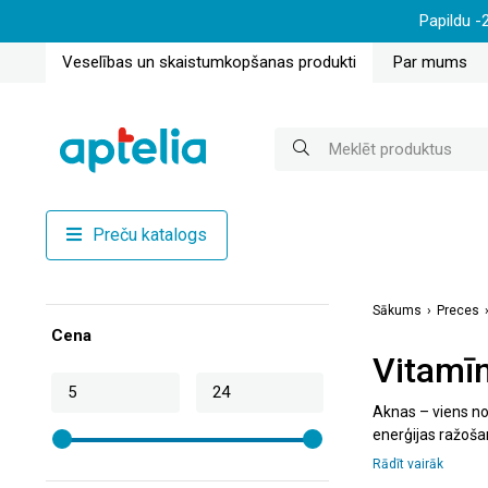
Papildu -
Veselības un skaistumkopšanas produkti
Par mums
Preču katalogs
Sākums
Preces
Cena
Vitamī
Aknas – viens no 
enerģijas ražošan
bagātinātāji un v
Rādīt vairāk