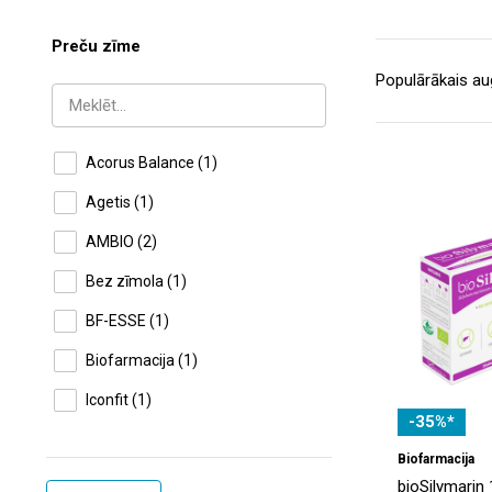
Preču zīme
Acorus Balance
(1)
Agetis
(1)
AMBIO
(2)
Bez zīmola
(1)
BF-ESSE
(1)
Biofarmacija
(1)
Iconfit
(1)
-35%*
Lotos Pharma
(2)
Biofarmacija
Optihepan
(1)
bioSilymarin