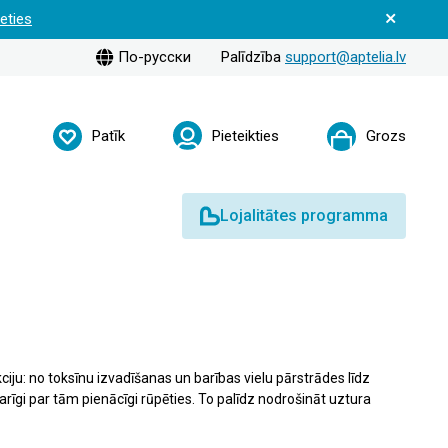
ieties
По-русски
Palīdzība
support@aptelia.lv
Patīk
Pieteikties
Grozs
Lojalitātes programma
iju: no toksīnu izvadīšanas un barības vielu pārstrādes līdz
rīgi par tām pienācīgi rūpēties. To palīdz nodrošināt uztura
ztura bagātinātājus, kas paredzēti aknu funkcijas uzturēšanai.