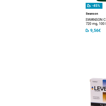
-45%
Swanson
SWANSON CI
720 mg, 100 
9,56€