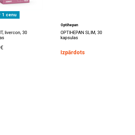
r 1 cenu
Optihepan
T, livercon, 30
OPTIHEPAN SLIM, 30
as
kapsulas
9€
Izpārdots