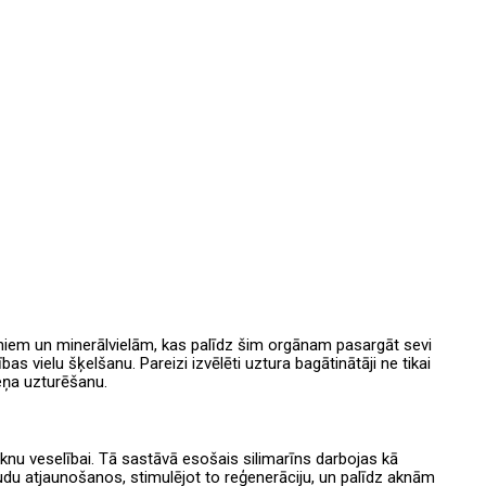
mīniem un minerālvielām, kas palīdz šim orgānam pasargāt sevi
s vielu šķelšanu. Pareizi izvēlēti uztura bagātinātāji ne tikai
meņa uzturēšanu.
aknu veselībai. Tā sastāvā esošais silimarīns darbojas kā
udu atjaunošanos, stimulējot to reģenerāciju, un palīdz aknām