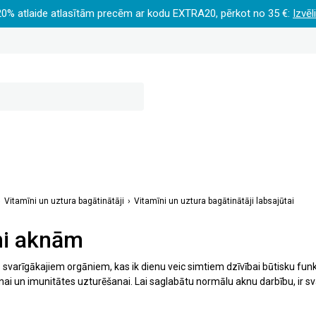
20% atlaide atlasītām precēm ar kodu EXTRA20, pērkot no 35 €:
Izvēl
Vitamīni un uztura bagātinātāji
Vitamīni un uztura bagātinātāji labsajūtai
ni aknām
svarīgākajiem orgāniem, kas ik dienu veic simtiem dzīvībai būtisku funkc
ai un imunitātes uzturēšanai. Lai saglabātu normālu aknu darbību, ir sva
itamīni aknām. Šajā kategorijā atradīsiet īpaši atlasītus vitamīnus un u