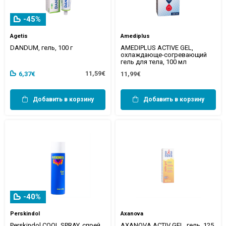
-45%
Agetis
Amediplus
DANDUM, гель, 100 г
AMEDIPLUS ACTIVE GEL,
охлаждающе-согревающий
гель для тела, 100 мл
11,59€
6,37€
11,99€
Добавить в корзину
Добавить в корзину
-40%
Perskindol
Axanova
Perskindol COOL SPRAY, спрей,
AXANOVA ACTIV GEL, гель, 125