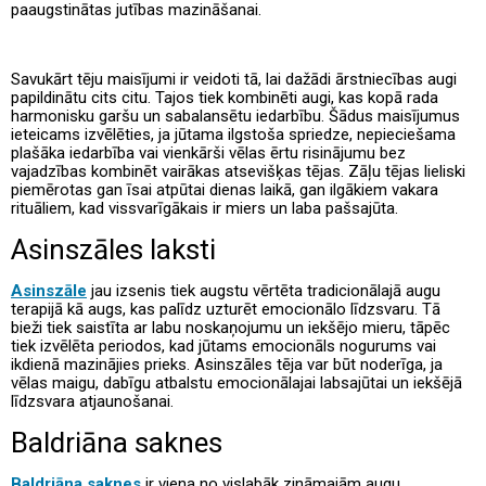
paaugstinātas jutības mazināšanai.
Savukārt tēju maisījumi ir veidoti tā, lai dažādi ārstniecības augi
papildinātu cits citu. Tajos tiek kombinēti augi, kas kopā rada
harmonisku garšu un sabalansētu iedarbību. Šādus maisījumus
ieteicams izvēlēties, ja jūtama ilgstoša spriedze, nepieciešama
plašāka iedarbība vai vienkārši vēlas ērtu risinājumu bez
vajadzības kombinēt vairākas atsevišķas tējas. Zāļu tējas lieliski
piemērotas gan īsai atpūtai dienas laikā, gan ilgākiem vakara
rituāliem, kad vissvarīgākais ir miers un laba pašsajūta.
Asinszāles laksti
Asinszāle
jau izsenis tiek augstu vērtēta tradicionālajā augu
terapijā kā augs, kas palīdz uzturēt emocionālo līdzsvaru. Tā
bieži tiek saistīta ar labu noskaņojumu un iekšējo mieru, tāpēc
tiek izvēlēta periodos, kad jūtams emocionāls nogurums vai
ikdienā mazinājies prieks. Asinszāles tēja var būt noderīga, ja
vēlas maigu, dabīgu atbalstu emocionālajai labsajūtai un iekšējā
līdzsvara atjaunošanai.
Baldriāna saknes
Baldriāna saknes
ir viena no vislabāk zināmajām augu