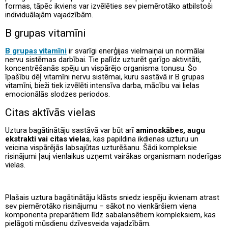
formas, tāpēc ikviens var izvēlēties sev piemērotāko atbilstoši
individuālajām vajadzībām.
B grupas vitamīni
B grupas vitamīni
ir svarīgi enerģijas vielmaiņai un normālai
nervu sistēmas darbībai. Tie palīdz uzturēt garīgo aktivitāti,
koncentrēšanās spēju un vispārējo organisma tonusu. Šo
īpašību dēļ vitamīni nervu sistēmai, kuru sastāvā ir B grupas
vitamīni, bieži tiek izvēlēti intensīva darba, mācību vai lielas
emocionālās slodzes periodos.
Citas aktīvās vielas
Uztura bagātinātāju sastāvā var būt arī
aminoskābes, augu
ekstrakti vai citas vielas
, kas papildina ikdienas uzturu un
veicina vispārējās labsajūtas uzturēšanu. Šādi kompleksie
risinājumi ļauj vienlaikus uzņemt vairākas organismam noderīgas
vielas.
Plašais uztura bagātinātāju klāsts sniedz iespēju ikvienam atrast
sev piemērotāko risinājumu – sākot no vienkāršiem viena
komponenta preparātiem līdz sabalansētiem kompleksiem, kas
pielāgoti mūsdienu dzīvesveida vajadzībām.