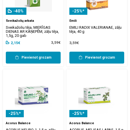
-40%
-25%*
Sveikažolių arbata
Emili
Sveikažoliu tēja, MIERĪGAS
EMILI RADIX VALERIANAE, zāļu
DIENAS AR KAŅEPĒM, zāļu tēja,
tēja, 40 g
1,5g, 20 gab
3,59€
2,15€
3,59€
Pievienot grozam
Pievienot grozam
-25%*
-25%*
Acorus Balance
Acorus Balance
ACORUS NEURO-1, 1,5 g, zāļu
ACORUS, MELISAS LAPAS, 1,5 g,