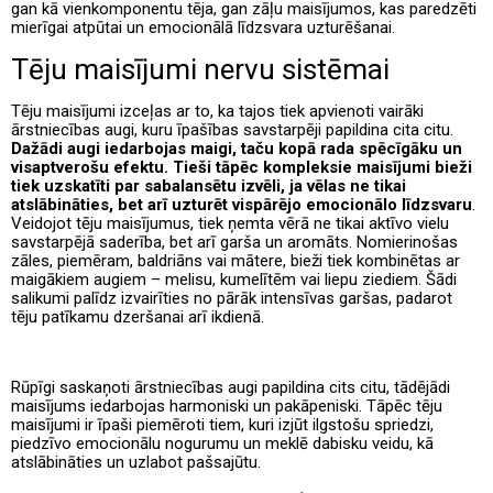
gan kā vienkomponentu tēja, gan zāļu maisījumos, kas paredzēti
mierīgai atpūtai un emocionālā līdzsvara uzturēšanai.
Tēju maisījumi nervu sistēmai
Tēju maisījumi izceļas ar to, ka tajos tiek apvienoti vairāki
ārstniecības augi, kuru īpašības savstarpēji papildina cita citu.
Dažādi augi iedarbojas maigi, taču kopā rada spēcīgāku un
visaptverošu efektu. Tieši tāpēc kompleksie maisījumi bieži
tiek uzskatīti par sabalansētu izvēli, ja vēlas ne tikai
atslābināties, bet arī uzturēt vispārējo emocionālo līdzsvaru
.
Veidojot tēju maisījumus, tiek ņemta vērā ne tikai aktīvo vielu
savstarpējā saderība, bet arī garša un aromāts. Nomierinošas
zāles, piemēram, baldriāns vai mātere, bieži tiek kombinētas ar
maigākiem augiem – melisu, kumelītēm vai liepu ziediem. Šādi
salikumi palīdz izvairīties no pārāk intensīvas garšas, padarot
tēju patīkamu dzeršanai arī ikdienā.
Rūpīgi saskaņoti ārstniecības augi papildina cits citu, tādējādi
maisījums iedarbojas harmoniski un pakāpeniski. Tāpēc tēju
maisījumi ir īpaši piemēroti tiem, kuri izjūt ilgstošu spriedzi,
piedzīvo emocionālu nogurumu un meklē dabisku veidu, kā
atslābināties un uzlabot pašsajūtu.