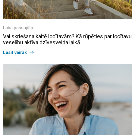
Laba pašsajūta
Vai skriešana kaitē locītavām? Kā rūpēties par locītavu
veselību aktīva dzīvesveida laikā
Lasīt vairāk