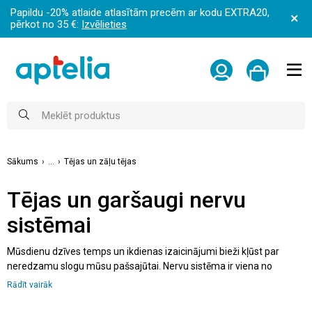
Papildu -20% atlaide atlasītām precēm ar kodu EXTRA20,
pērkot no 35 €:
Izvēlieties
Sākums
...
Tējas un zāļu tējas
Tējas un garšaugi nervu
sistēmai
Mūsdienu dzīves temps un ikdienas izaicinājumi bieži kļūst par
neredzamu slogu mūsu pašsajūtai. Nervu sistēma ir viena no
jutīgākajām organisma sistēmām, kas atbild par emocionālo
Rādīt vairāk
līdzsvaru, miegu, koncentrēšanās spēju un vispārējo mieru. Tāpēc
iekšējā līdzsvara uzturēšanai var būt noderīgas zāļu tējas un augu