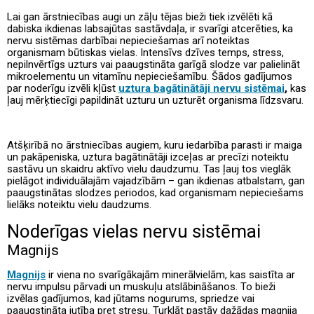
Lai gan ārstniecības augi un zāļu tējas bieži tiek izvēlēti kā
dabiska ikdienas labsajūtas sastāvdaļa, ir svarīgi atcerēties, ka
nervu sistēmas darbībai nepieciešamas arī noteiktas
organismam būtiskas vielas. Intensīvs dzīves temps, stress,
nepilnvērtīgs uzturs vai paaugstināta garīgā slodze var palielināt
mikroelementu un vitamīnu nepieciešamību. Šādos gadījumos
par noderīgu izvēli kļūst
uztura bagātinātāji nervu sistēmai
,
kas
ļauj mērķtiecīgi papildināt uzturu un uzturēt organisma līdzsvaru.
Atšķirībā no ārstniecības augiem, kuru iedarbība parasti ir maiga
un pakāpeniska, uztura bagātinātāji izceļas ar precīzi noteiktu
sastāvu un skaidru aktīvo vielu daudzumu. Tas ļauj tos vieglāk
pielāgot individuālajām vajadzībām – gan ikdienas atbalstam, gan
paaugstinātas slodzes periodos, kad organismam nepieciešams
lielāks noteiktu vielu daudzums.
Noderīgas vielas nervu sistēmai
Magnijs
Magnijs
ir viena no svarīgākajām minerālvielām, kas saistīta ar
nervu impulsu pārvadi un muskuļu atslābināšanos. To bieži
izvēlas gadījumos, kad jūtams nogurums, spriedze vai
paaugstināta jutība pret stresu. Turklāt pastāv dažādas magnija