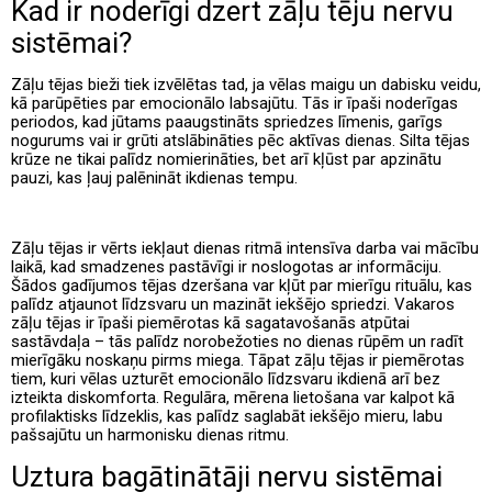
Kad ir noderīgi dzert zāļu tēju nervu
sistēmai?
Zāļu tējas bieži tiek izvēlētas tad, ja vēlas maigu un dabisku veidu,
kā parūpēties par emocionālo labsajūtu. Tās ir īpaši noderīgas
periodos, kad jūtams paaugstināts spriedzes līmenis, garīgs
nogurums vai ir grūti atslābināties pēc aktīvas dienas. Silta tējas
krūze ne tikai palīdz nomierināties, bet arī kļūst par apzinātu
pauzi, kas ļauj palēnināt ikdienas tempu.
Zāļu tējas ir vērts iekļaut dienas ritmā intensīva darba vai mācību
laikā, kad smadzenes pastāvīgi ir noslogotas ar informāciju.
Šādos gadījumos tējas dzeršana var kļūt par mierīgu rituālu, kas
palīdz atjaunot līdzsvaru un mazināt iekšējo spriedzi. Vakaros
zāļu tējas ir īpaši piemērotas kā sagatavošanās atpūtai
sastāvdaļa – tās palīdz norobežoties no dienas rūpēm un radīt
mierīgāku noskaņu pirms miega. Tāpat zāļu tējas ir piemērotas
tiem, kuri vēlas uzturēt emocionālo līdzsvaru ikdienā arī bez
izteikta diskomforta. Regulāra, mērena lietošana var kalpot kā
profilaktisks līdzeklis, kas palīdz saglabāt iekšējo mieru, labu
pašsajūtu un harmonisku dienas ritmu.
Uztura bagātinātāji nervu sistēmai