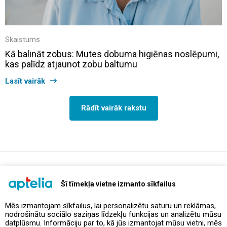
Skaistums
Kā balināt zobus: Mutes dobuma higiēnas noslēpumi,
kas palīdz atjaunot zobu baltumu
Lasīt vairāk
Rādīt vairāk rakstu
support@aptelia.lv
+371 64 588 892
Šī tīmekļa vietne izmanto sīkfailus
Mēs izmantojam sīkfailus, lai personalizētu saturu un reklāmas,
nodrošinātu sociālo saziņas līdzekļu funkcijas un analizētu mūsu
Piedāvājumi un akcijas
datplūsmu. Informāciju par to, kā jūs izmantojat mūsu vietni, mēs