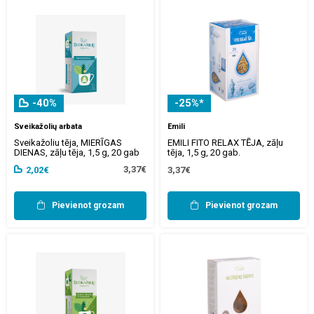
-40%
-25%*
Sveikažolių arbata
Emili
Sveikažoliu tēja, MIERĪGAS
EMILI FITO RELAX TĒJA, zāļu
DIENAS, zāļu tēja, 1,5 g, 20 gab
tēja, 1,5 g, 20 gab.
3,37€
2,02€
3,37€
Pievienot grozam
Pievienot grozam