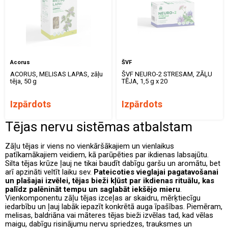
Acorus
ŠVF
ACORUS, MELISAS LAPAS, zāļu
ŠVF NEURO-2 STRESAM, ZĀĻU
tēja, 50 g
TĒJA, 1,5 g x 20
Izpārdots
Izpārdots
Tējas nervu sistēmas atbalstam
Zāļu tējas ir viens no vienkāršākajiem un vienlaikus
patīkamākajiem veidiem, kā parūpēties par ikdienas labsajūtu.
Silta tējas krūze ļauj ne tikai baudīt dabīgu garšu un aromātu, bet
arī apzināti veltīt laiku sev.
Pateicoties vieglajai pagatavošanai
un plašajai izvēlei, tējas bieži kļūst par ikdienas rituālu, kas
palīdz palēnināt tempu un saglabāt iekšējo mieru
.
Vienkomponentu zāļu tējas izceļas ar skaidru, mērķtiecīgu
iedarbību un ļauj labāk iepazīt konkrētā auga īpašības. Piemēram,
melisas, baldriāna vai māteres tējas bieži izvēlas tad, kad vēlas
maigu, dabīgu risinājumu nervu spriedzes, trauksmes un