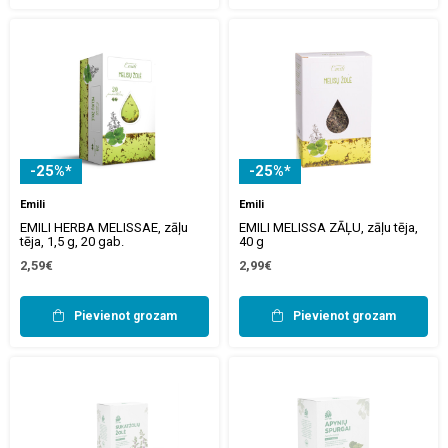
-25%*
-25%*
Emili
Emili
EMILI HERBA MELISSAE, zāļu
EMILI MELISSA ZĀĻU, zāļu tēja,
tēja, 1,5 g, 20 gab.
40 g
2,59€
2,99€
Pievienot grozam
Pievienot grozam