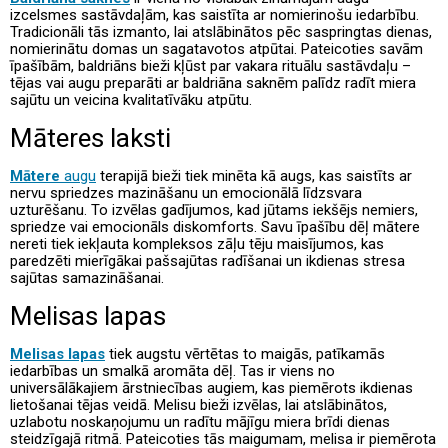
izcelsmes sastāvdaļām, kas saistīta ar nomierinošu iedarbību.
Tradicionāli tās izmanto, lai atslābinātos pēc saspringtas dienas,
nomierinātu domas un sagatavotos atpūtai. Pateicoties savām
īpašībām, baldriāns bieži kļūst par vakara rituālu sastāvdaļu –
tējas vai augu preparāti ar baldriāna saknēm palīdz radīt miera
sajūtu un veicina kvalitatīvāku atpūtu.
Māteres laksti
Mātere
augu
terapijā bieži tiek minēta kā augs, kas saistīts ar
nervu spriedzes mazināšanu un emocionālā līdzsvara
uzturēšanu. To izvēlas gadījumos, kad jūtams iekšējs nemiers,
spriedze vai emocionāls diskomforts. Savu īpašību dēļ mātere
nereti tiek iekļauta kompleksos zāļu tēju maisījumos, kas
paredzēti mierīgākai pašsajūtas radīšanai un ikdienas stresa
sajūtas samazināšanai.
Melisas lapas
Melisas lapas
tiek augstu vērtētas to maigās, patīkamās
iedarbības un smalkā aromāta dēļ. Tas ir viens no
universālākajiem ārstniecības augiem, kas piemērots ikdienas
lietošanai tējas veidā. Melisu bieži izvēlas, lai atslābinātos,
uzlabotu noskaņojumu un radītu mājīgu miera brīdi dienas
steidzīgajā ritmā. Pateicoties tās maigumam, melisa ir piemērota