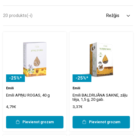
izcelsmes preparāti. Aptelia aptiekā atradīsiet plašu sortimentu –
no tradicionālajiem ārstniecības augiem un tēju maisījumiem līdz
20 produkts(-i)
īpašiem uztura bagātinātājiem nervu sistēmas atbalstam.
-25%*
-25%*
Emili
Emili
Emili APIŅU ROGAS, 40 g
Emili BALDRIJĀNA SAKNE, zāļu
tēja, 1,5 g, 20 gab.
4,79€
3,37€
Pievienot grozam
Pievienot grozam