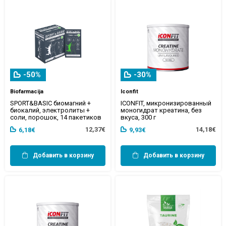
-50%
-30%
Biofarmacija
Iconfit
SPORT&BASIC биомагний +
ICONFIT, микронизированный
биокалий, электролиты +
моногидрат креатина, без
соли, порошок, 14 пакетиков
вкуса, 300 г
12,37€
14,18€
6,18€
9,93€
Добавить в корзину
Добавить в корзину