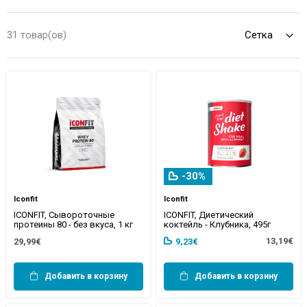
būt noderīgi un palīdzēt sasniegt individuālos mērķus gan
profesionāliem sportistiem, gan tiem, kas sporto brīvajā laikā.
31 товар(ов)
Sabalansēts uzturs sportistiem kopā ar pareizi izvēlētiem uztura
bagātinātājiem – tā ir atslēga uz labākiem sportiskajiem
rezultātiem un pašsajūtu. Izvēlieties tieši to, kas jums ir visvairāk
nepieciešams!
-30%
Iconfit
Iconfit
ICONFIT, Сывороточные
ICONFIT, Диетический
протеины 80 - без вкуса, 1 кг
коктейль - Клубника, 495г
13,19€
29,99€
9,23€
Добавить в корзину
Добавить в корзину