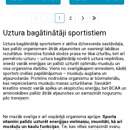
1
2
Uztura bagātinātāji sportistiem
Uztura bagātinātāji sportistiem ir aktīva dzīvesveida sastāvdaļa,
kas palīdz organismam ātrāk atjaunoties un sasniegt labākus
rezultātus. Intensīva fiziskā slodze prasa ne tikai izturību, bet arī
piemērotu uzturu – uztura bagātinātāji novērš uztura nepilnības,
sniedz vairāk enerģijas un palīdz uzturēt optimālu muskuļu un
visa organisma darbību. Viens no svarīgākajiem iemesliem, kādēļ
sportisti izvēlas papildinājumus – muskuļu augšana un
atjaunošanās. Proteīns nodrošina organismu ar būvmateriālu,
kas nepieciešams muskuļu masas uzturēšanai. Savukārt
kreatīns sniedz vairāk spēka un eksplozīvu enerģiju, bet BCAA un
aminoskābes palīdz ātrāk atjaunoties un samazināt nogurumu
pēc treniņiem.
Ne mazāk svarīga ir arī vispārējā organisma aprūpe.
Sporta
vitamīni palīdz uzturēt enerģijas vielmaiņu, imunitāti, kā arī
muskuļu un kaulu funkcijas.
Tie, kas vēlas samazināt svaru,