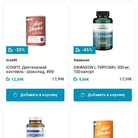
-30%
-45%
Iconfit
Swanson
ICONFIT, Диетический
SWANSON L-ТИРОЗИН, 500 мг,
коктейль - Шоколад, 495г
100 капсул
17,99€
17,39€
12,59€
9,56€
Добавить в корзину
Добавить в корзину