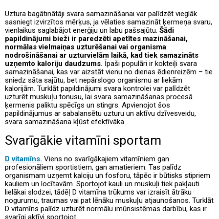
Uztura bagātinātāji svara samazināšanai var palīdzēt vieglāk
sasniegt izvirzītos mērķus, ja vēlaties samazināt ķermeņa svaru,
vienlaikus saglabājot enerģiju un labu pašsajūtu.
Šādi
papildinājumi bieži ir paredzēti apetītes mazināšanai,
normālas vielmaiņas uzturēšanai vai organisma
nodrošināšanai ar uzturvielām laikā, kad tiek samazināts
uzņemto kaloriju daudzums.
Īpaši populāri ir kokteiļi svara
samazināšanai, kas var aizstāt vienu no dienas ēdienreizēm – tie
sniedz sāta sajūtu, bet nepārslogo organismu ar liekām
kalorijām. Turklāt papildinājumi svara kontrolei var palīdzēt
uzturēt muskuļu tonusu, lai svara samazināšanas procesā
ķermenis paliktu spēcīgs un stingrs. Apvienojot šos
papildinājumus ar sabalansētu uzturu un aktīvu dzīvesveidu,
svara samazināšana kļūst efektīvāka.
Svarīgākie vitamīni sportam
D vitamīns.
Viens no svarīgākajiem vitamīniem gan
profesionāliem sportistiem, gan amatieriem. Tas palīdz
organismam uzņemt kalciju un fosforu, tāpēc ir būtisks stipriem
kauliem un locītavām. Sportojot kauli un muskuļi tiek pakļauti
lielākai slodzei, tādēļ D vitamīna trūkums var izraisīt ātrāku
nogurumu, traumas vai pat lēnāku muskuļu atjaunošanos. Turklāt
D vitamīns palīdz uzturēt normālu imūnsistēmas darbību, kas ir
svarīgi aktīvi sportojot.