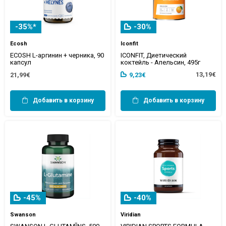
-35%*
-30%
Ecosh
Iconfit
ECOSH L-аргинин + черника, 90
ICONFIT, Диетический
капсул
коктейль - Апельсин, 495г
13,19€
21,99€
9,23€
Добавить в корзину
Добавить в корзину
-45%
-40%
Swanson
Viridian