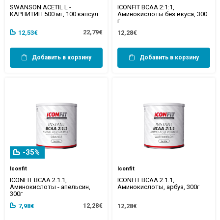
SWANSON ACETIL L -
ICONFIT BCAA 2:1:1,
КАРНИТИН 500 мг, 100 капсул
Аминокислоты без вкуса, 300
г
22,79€
12,53€
12,28€
Добавить в корзину
Добавить в корзину
-35%
Iconfit
Iconfit
ICONFIT BCAA 2:1:1,
ICONFIT BCAA 2:1:1,
Аминокислоты - апельсин,
Аминокислоты, арбуз, 300г
300г
12,28€
7,98€
12,28€