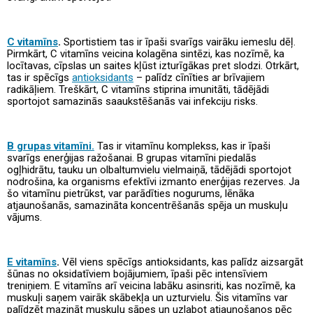
C vitamīns
.
Sportistiem tas ir īpaši svarīgs vairāku iemeslu dēļ.
Pirmkārt, C vitamīns veicina kolagēna sintēzi, kas nozīmē, ka
locītavas, cīpslas un saites kļūst izturīgākas pret slodzi. Otrkārt,
tas ir spēcīgs
antioksidants
– palīdz cīnīties ar brīvajiem
radikāļiem. Treškārt, C vitamīns stiprina imunitāti, tādējādi
sportojot samazinās saaukstēšanās vai infekciju risks.
B grupas vitamīni.
Tas ir vitamīnu komplekss, kas ir īpaši
svarīgs enerģijas ražošanai. B grupas vitamīni piedalās
ogļhidrātu, tauku un olbaltumvielu vielmaiņā, tādējādi sportojot
nodrošina, ka organisms efektīvi izmanto enerģijas rezerves. Ja
šo vitamīnu pietrūkst, var parādīties nogurums, lēnāka
atjaunošanās, samazināta koncentrēšanās spēja un muskuļu
vājums.
E vitamīns
.
Vēl viens spēcīgs antioksidants, kas palīdz aizsargāt
šūnas no oksidatīviem bojājumiem, īpaši pēc intensīviem
treniņiem. E vitamīns arī veicina labāku asinsriti, kas nozīmē, ka
muskuļi saņem vairāk skābekļa un uzturvielu. Šis vitamīns var
palīdzēt mazināt muskuļu sāpes un uzlabot atjaunošanos pēc