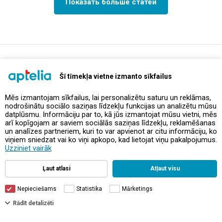
Показать больше статей
support@aptelia.lv
+371 64 588 892
Šī tīmekļa vietne izmanto sīkfailus
Mēs izmantojam sīkfailus, lai personalizētu saturu un reklāmas,
nodrošinātu sociālo saziņas līdzekļu funkcijas un analizētu mūsu
Предложения и акции
datplūsmu. Informāciju par to, kā jūs izmantojat mūsu vietni, mēs
arī kopīgojam ar saviem sociālās saziņas līdzekļu, reklamēšanas
un analīzes partneriem, kuri to var apvienot ar citu informāciju, ko
Контакты
viņiem sniedzat vai ko viņi apkopo, kad lietojat viņu pakalpojumus.
Uzziniet vairāk
Правила и политика
Ļaut atlasi
Atļaut visu
Nepieciešams
Statistika
Mārketings
Фильтры
Rādīt detalizēti
© Aptelia