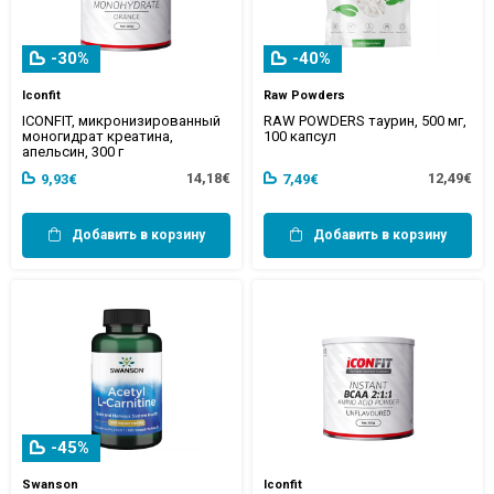
-30%
-40%
Iconfit
Raw Powders
ICONFIT, микронизированный
RAW POWDERS таурин, 500 мг,
моногидрат креатина,
100 капсул
апельсин, 300 г
14,18€
12,49€
9,93€
7,49€
Добавить в корзину
Добавить в корзину
-45%
Swanson
Iconfit