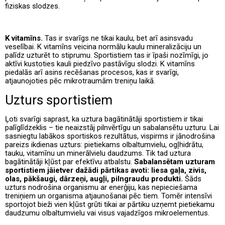
fiziskas slodzes.
K vitamīns.
Tas ir svarīgs ne tikai kaulu, bet arī asinsvadu
veselībai. K vitamīns veicina normālu kaulu mineralizāciju un
palīdz uzturēt to stiprumu. Sportistiem tas ir īpaši nozīmīgi, jo
aktīvi kustoties kauli piedzīvo pastāvīgu slodzi. K vitamīns
piedalās arī asins recēšanas procesos, kas ir svarīgi,
atjaunojoties pēc mikrotraumām treniņu laikā.
Uzturs sportistiem
Ļoti svarīgi saprast, ka uztura bagātinātāji sportistiem ir tikai
palīglīdzeklis – tie neaizstāj pilnvērtīgu un sabalansētu uzturu. Lai
sasniegtu labākos sportiskos rezultātus, vispirms ir jānodrošina
pareizs ikdienas uzturs: pietiekams olbaltumvielu, ogļhidrātu,
tauku, vitamīnu un minerālvielu daudzums. Tik tad uztura
bagātinātāji kļūst par efektīvu atbalstu.
Sabalansētam uzturam
sportistiem jāietver dažādi pārtikas avoti: liesa gaļa, zivis,
olas, pākšaugi, dārzeņi, augļi, pilngraudu produkti.
Šāds
uzturs nodrošina organismu ar enerģiju, kas nepieciešama
treniņiem un organisma atjaunošanai pēc tiem. Tomēr intensīvi
sportojot bieži vien kļūst grūti tikai ar pārtiku uzņemt pietiekamu
daudzumu olbaltumvielu vai visus vajadzīgos mikroelementus.