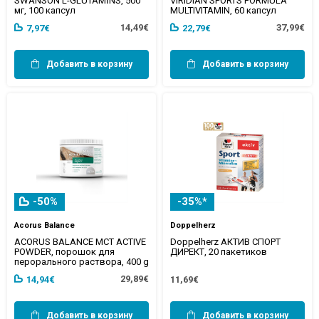
SWANSON L-GLUTAMĪNS, 500
VIRIDIAN SPORTS FORMULA
мг, 100 капсул
MULTIVITAMIN, 60 капсул
14,49€
37,99€
7,97€
22,79€
Добавить в корзину
Добавить в корзину
-50%
-35%*
Acorus Balance
Doppelherz
ACORUS BALANCE MCT ACTIVE
Doppelherz АКТИВ СПОРТ
POWDER, порошок для
ДИРЕКТ, 20 пакетиков
перорального раствора, 400 g
29,89€
14,94€
11,69€
Добавить в корзину
Добавить в корзину