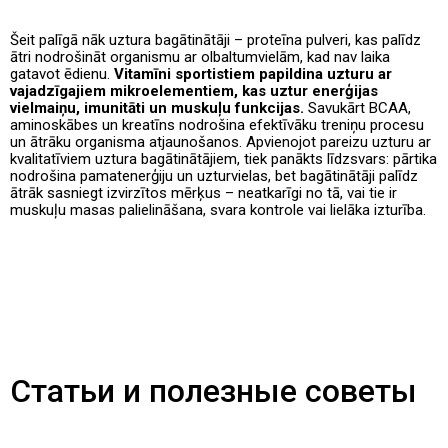
Šeit palīgā nāk uztura bagātinātāji – proteīna pulveri, kas palīdz
ātri nodrošināt organismu ar olbaltumvielām, kad nav laika
gatavot ēdienu.
Vitamīni sportistiem papildina uzturu ar
vajadzīgajiem mikroelementiem, kas uztur enerģijas
vielmaiņu, imunitāti un muskuļu funkcijas.
Savukārt BCAA,
aminoskābes un kreatīns nodrošina efektīvāku treniņu procesu
un ātrāku organisma atjaunošanos. Apvienojot pareizu uzturu ar
kvalitatīviem uztura bagātinātājiem, tiek panākts līdzsvars: pārtika
nodrošina pamatenerģiju un uzturvielas, bet bagātinātāji palīdz
ātrāk sasniegt izvirzītos mērķus – neatkarīgi no tā, vai tie ir
muskuļu masas palielināšana, svara kontrole vai lielāka izturība.
Статьи и полезные советы