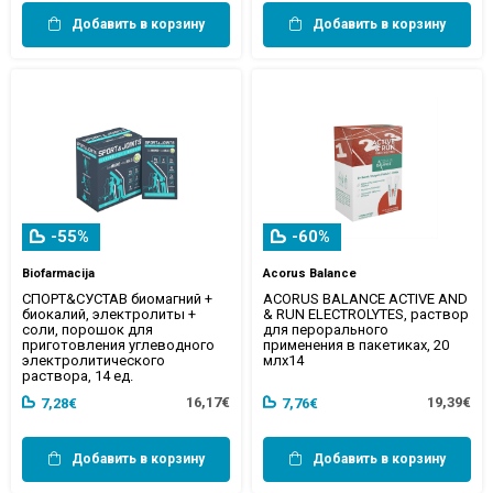
Добавить в корзину
Добавить в корзину
-55%
-60%
Biofarmacija
Acorus Balance
СПОРТ&СУСТАВ биомагний +
ACORUS BALANCE ACTIVE AND
биокалий, электролиты +
& RUN ELECTROLYTES, раствор
соли, порошок для
для перорального
приготовления углеводного
применения в пакетиках, 20
электролитического
млx14
раствора, 14 ед.
16,17€
19,39€
7,28€
7,76€
Добавить в корзину
Добавить в корзину