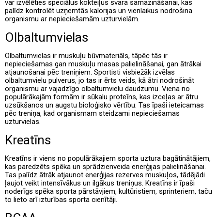
var izvēlēties speciālus kokteiļus svara samazināšanai, kas
palīdz kontrolēt uzņemtās kalorijas un vienlaikus nodrošina
organismu ar nepieciešamām uzturvielām.
Olbaltumvielas
Olbaltumvielas ir muskuļu būvmateriāls, tāpēc tās ir
nepieciešamas gan muskuļu masas palielināšanai, gan ātrākai
atjaunošanai pēc treniņiem. Sportisti visbiežāk izvēlas
olbaltumvielu pulverus, jo tas ir ērts veids, kā ātri nodrošināt
organismu ar vajadzīgo olbaltumvielu daudzumu. Viena no
populārākajām formām ir sūkalu proteīns, kas izceļas ar ātru
uzsūkšanos un augstu bioloģisko vērtību. Tas īpaši ieteicamas
pēc treniņa, kad organismam steidzami nepieciešamas
uzturvielas.
Kreatīns
Kreatīns ir viens no populārākajiem sporta uztura bagātinātājiem,
kas paredzēts spēka un sprādzienveida enerģijas palielināšanai.
Tas palīdz ātrāk atjaunot enerģijas rezerves muskuļos, tādējādi
ļaujot veikt intensīvākus un ilgākus treniņus. Kreatīns ir īpaši
noderīgs spēka sporta pārstāvjiem, kultūristiem, sprinteriem, taču
to lieto arī izturības sporta cienītāji.