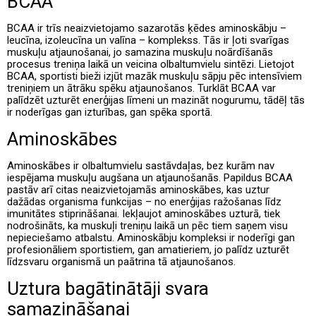
BCAA
BCAA ir trīs neaizvietojamo sazarotās ķēdes aminoskābju –
leucīna, izoleucīna un valīna – komplekss. Tās ir ļoti svarīgas
muskuļu atjaunošanai, jo samazina muskuļu noārdīšanās
procesus treniņa laikā un veicina olbaltumvielu sintēzi. Lietojot
BCAA, sportisti bieži izjūt mazāk muskuļu sāpju pēc intensīviem
treniņiem un ātrāku spēku atjaunošanos. Turklāt BCAA var
palīdzēt uzturēt enerģijas līmeni un mazināt nogurumu, tādēļ tās
ir noderīgas gan izturības, gan spēka sportā.
Aminoskābes
Aminoskābes ir olbaltumvielu sastāvdaļas, bez kurām nav
iespējama muskuļu augšana un atjaunošanās. Papildus BCAA
pastāv arī citas neaizvietojamās aminoskābes, kas uztur
dažādas organisma funkcijas – no enerģijas ražošanas līdz
imunitātes stiprināšanai. Iekļaujot aminoskābes uzturā, tiek
nodrošināts, ka muskuļi treniņu laikā un pēc tiem saņem visu
nepieciešamo atbalstu. Aminoskābju kompleksi ir noderīgi gan
profesionāliem sportistiem, gan amatieriem, jo palīdz uzturēt
līdzsvaru organismā un paātrina tā atjaunošanos.
Uztura bagātinātāji svara
samazināšanai