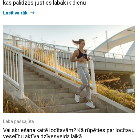
kas palīdzēs justies labāk ik dienu
Lasīt vairāk
Laba pašsajūta
Vai skriešana kaitē locītavām? Kā rūpēties par locītavu
veselību aktīva dzīvesveida laikā