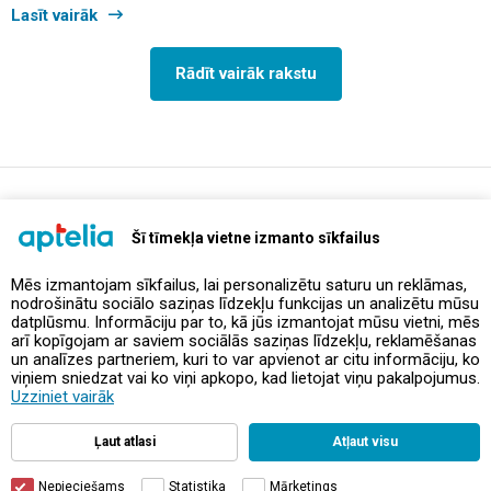
Lasīt vairāk
Rādīt vairāk rakstu
support@aptelia.lv
+371 64 588 892
Šī tīmekļa vietne izmanto sīkfailus
Mēs izmantojam sīkfailus, lai personalizētu saturu un reklāmas,
nodrošinātu sociālo saziņas līdzekļu funkcijas un analizētu mūsu
Piedāvājumi un akcijas
datplūsmu. Informāciju par to, kā jūs izmantojat mūsu vietni, mēs
arī kopīgojam ar saviem sociālās saziņas līdzekļu, reklamēšanas
un analīzes partneriem, kuri to var apvienot ar citu informāciju, ko
Kontakti
viņiem sniedzat vai ko viņi apkopo, kad lietojat viņu pakalpojumus.
Uzziniet vairāk
Noteikumi un politikas
Ļaut atlasi
Atļaut visu
Nepieciešams
Statistika
Mārketings