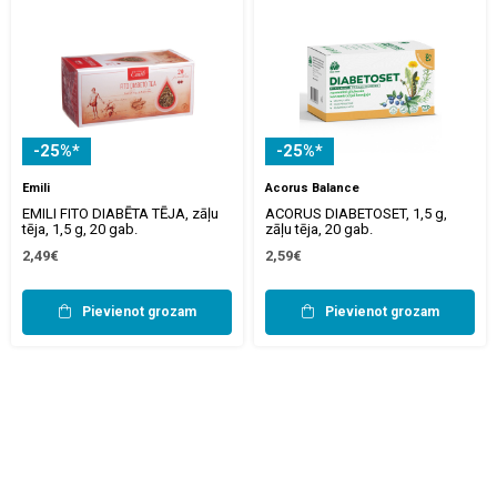
-25%*
-25%*
Emili
Acorus Balance
EMILI FITO DIABĒTA TĒJA, zāļu
ACORUS DIABETOSET, 1,5 g,
tēja, 1,5 g, 20 gab.
zāļu tēja, 20 gab.
2,49€
2,59€
Pievienot grozam
Pievienot grozam