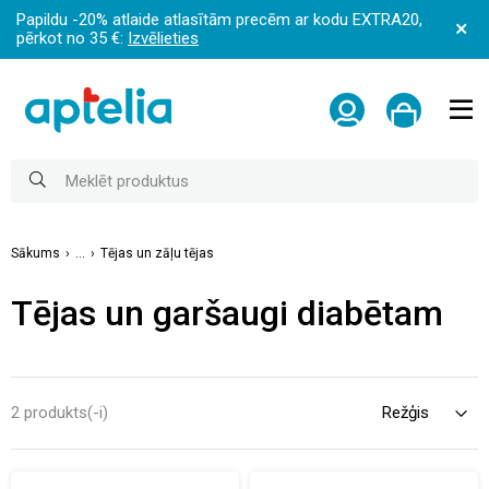
Papildu -20% atlaide atlasītām precēm ar kodu EXTRA20,
pērkot no 35 €:
Izvēlieties
Sākums
...
Tējas un zāļu tējas
Tējas un garšaugi diabētam
2 produkts(-i)