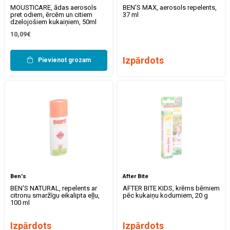
MOUSTICARE, ādas aerosols
BEN'S MAX, aerosols repelents,
pret odiem, ērcēm un citiem
37 ml
dzelojošiem kukaiņiem, 50ml
10,09€
Izpārdots
Pievienot grozam
Ben's
After Bite
BEN'S NATURAL, repelents ar
AFTER BITE KIDS, krēms bērniem
citronu smaržīgu eikalipta eļļu,
pēc kukaiņu kodumiem, 20 g
100 ml
Izpārdots
Izpārdots