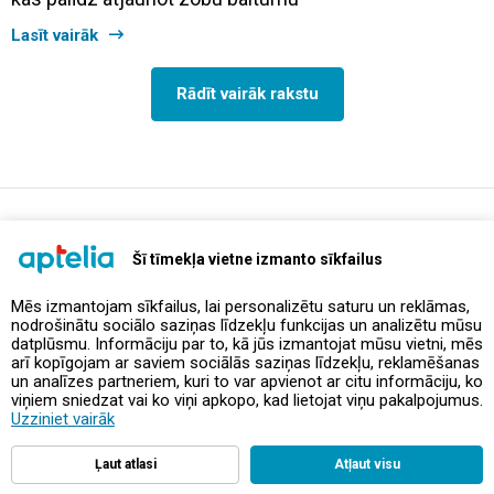
Lasīt vairāk
Rādīt vairāk rakstu
support@aptelia.lv
+371 64 588 892
Šī tīmekļa vietne izmanto sīkfailus
Mēs izmantojam sīkfailus, lai personalizētu saturu un reklāmas,
nodrošinātu sociālo saziņas līdzekļu funkcijas un analizētu mūsu
Piedāvājumi un akcijas
datplūsmu. Informāciju par to, kā jūs izmantojat mūsu vietni, mēs
arī kopīgojam ar saviem sociālās saziņas līdzekļu, reklamēšanas
un analīzes partneriem, kuri to var apvienot ar citu informāciju, ko
Kontakti
viņiem sniedzat vai ko viņi apkopo, kad lietojat viņu pakalpojumus.
Uzziniet vairāk
Noteikumi un politikas
Ļaut atlasi
Atļaut visu