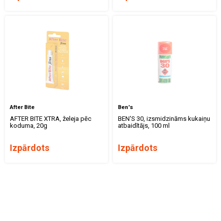
After Bite
Ben's
AFTER BITE XTRA, želeja pēc
BEN'S 30, izsmidzināms kukaiņu
koduma, 20g
atbaidītājs, 100 ml
Izpārdots
Izpārdots