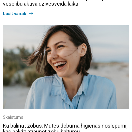
veselību aktīva dzīvesveida laikā
Lasīt vairāk
Skaistums
Kā balināt zobus: Mutes dobuma higiēnas noslēpumi,
kas palīdz atjaunot zobu baltumu