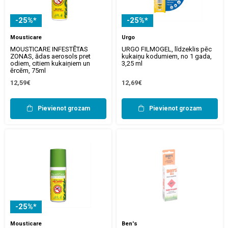
-25%*
-25%*
Mousticare
Urgo
MOUSTICARE INFESTĒTAS
URGO FILMOGEL, līdzeklis pēc
ZONAS, ādas aerosols pret
kukaiņu kodumiem, no 1 gada,
odiem, citiem kukaiņiem un
3,25 ml
ērcēm, 75ml
12,59€
12,69€
Pievienot grozam
Pievienot grozam
-25%*
Mousticare
Ben's