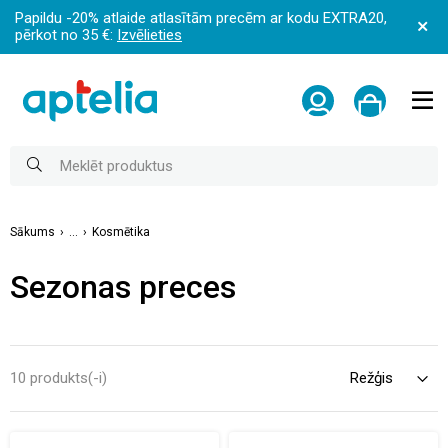
Papildu -20% atlaide atlasītām precēm ar kodu EXTRA20,
pērkot no 35 €:
Izvēlieties
Sākums
...
Kosmētika
Sezonas preces
10 produkts(-i)