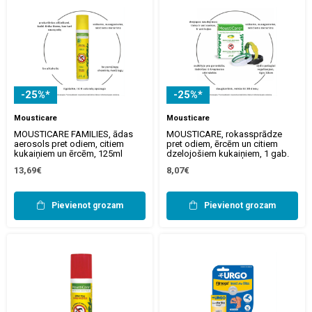
-25%*
-25%*
Mousticare
Mousticare
MOUSTICARE FAMILIES, ādas
MOUSTICARE, rokassprādze
aerosols pret odiem, citiem
pret odiem, ērcēm un citiem
kukaiņiem un ērcēm, 125ml
dzelojošiem kukaiņiem, 1 gab.
13,69€
8,07€
Pievienot grozam
Pievienot grozam