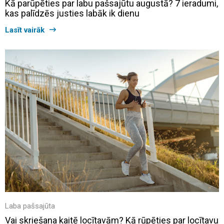
Kā parūpēties par labu pašsajūtu augustā? 7 ieradumi,
kas palīdzēs justies labāk ik dienu
Lasīt vairāk
Laba pašsajūta
Vai skriešana kaitē locītavām? Kā rūpēties par locītavu