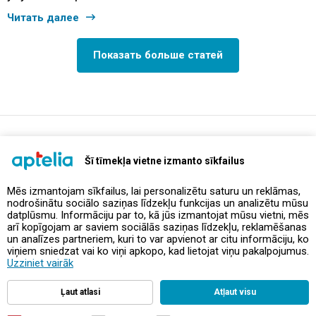
Читать далее
Показать больше статей
support@aptelia.lv
+371 64 588 892
Šī tīmekļa vietne izmanto sīkfailus
Mēs izmantojam sīkfailus, lai personalizētu saturu un reklāmas,
nodrošinātu sociālo saziņas līdzekļu funkcijas un analizētu mūsu
Предложения и акции
datplūsmu. Informāciju par to, kā jūs izmantojat mūsu vietni, mēs
arī kopīgojam ar saviem sociālās saziņas līdzekļu, reklamēšanas
un analīzes partneriem, kuri to var apvienot ar citu informāciju, ko
Контакты
viņiem sniedzat vai ko viņi apkopo, kad lietojat viņu pakalpojumus.
Uzziniet vairāk
Правила и политика
Ļaut atlasi
Atļaut visu