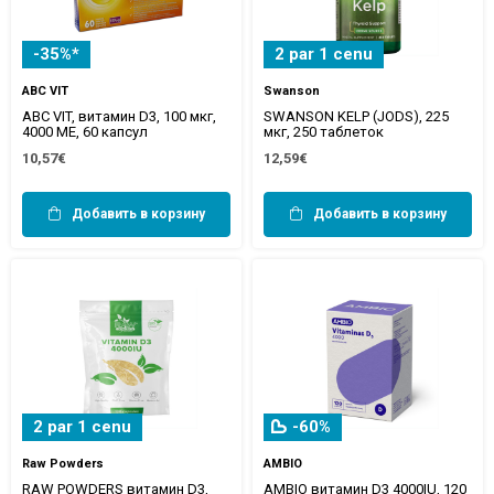
-35%*
2 par 1 cenu
ABC VIT
Swanson
ABC VIT, витамин D3, 100 мкг,
SWANSON KELP (JODS), 225
4000 МЕ, 60 капсул
мкг, 250 таблеток
10,57€
12,59€
Добавить в корзину
Добавить в корзину
2 par 1 cenu
-60%
Raw Powders
AMBIO
RAW POWDERS витамин D3,
AMBIO витамин D3 4000IU, 120