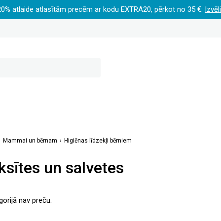
20% atlaide atlasītām precēm ar kodu EXTRA20, pērkot no 35 €:
Izvēl
Mammai un bērnam
Higiēnas līdzekļi bērniem
ksītes un salvetes
gorijā nav preču.