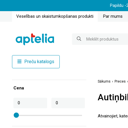
Papildu -
Veselības un skaistumkopšanas produkti
Par mums
Preču katalogs
Sākums
Preces
Cena
Autiņbi
Atvainojiet, kate