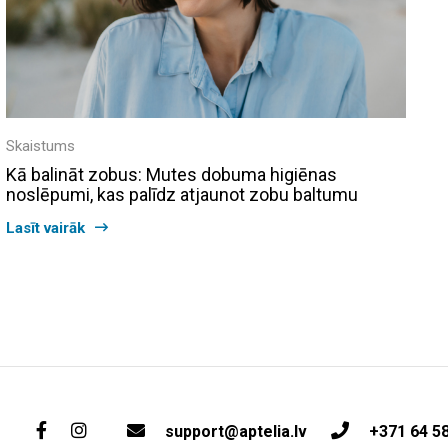
Skaistums
Kā balināt zobus: Mutes dobuma higiēnas
noslēpumi, kas palīdz atjaunot zobu baltumu
Lasīt vairāk
support@aptelia.lv
+371 64 5