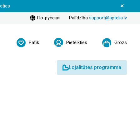
ieties
По-русски
Palīdzība
support@aptelia.lv
Patīk
Pieteikties
Grozs
Lojalitātes programma