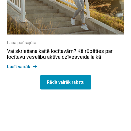
Laba pašsajūta
Vai skriešana kaitē locītavām? Kā rūpēties par
locītavu veselību aktīva dzīvesveida laikā
Lasīt vairāk
Rādīt vairāk rakstu