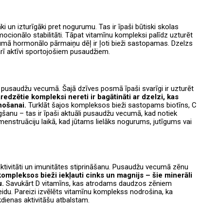
 un izturīgāki pret nogurumu. Tas ir īpaši būtiski skolas
cionālo stabilitāti. Tāpat vitamīnu kompleksi palīdz uzturēt
umā hormonālo pārmaiņu dēļ ir ļoti bieži sastopamas. Dzelzs
 arī aktīvi sportojošiem pusaudžiem.
 pusaudžu vecumā. Šajā dzīves posmā īpaši svarīgi ir uzturēt
edzētie kompleksi nereti ir bagātināti ar dzelzi, kas
unošanai.
Turklāt šajos kompleksos bieži sastopams biotīns, C
gšanu – tas ir īpaši aktuāli pusaudžu vecumā, kad notiek
enstruāciju laikā, kad jūtams lielāks nogurums, jutīgums vai
aktivitāti un imunitātes stiprināšanu. Pusaudžu vecumā zēnu
ompleksos bieži iekļauti cinks un magnijs – šie minerāli
u.
Savukārt D vitamīns, kas atrodams daudzos zēniem
eidu. Pareizi izvēlēts vitamīnu komplekss nodrošina, ka
dienas aktivitāšu atbalstam.