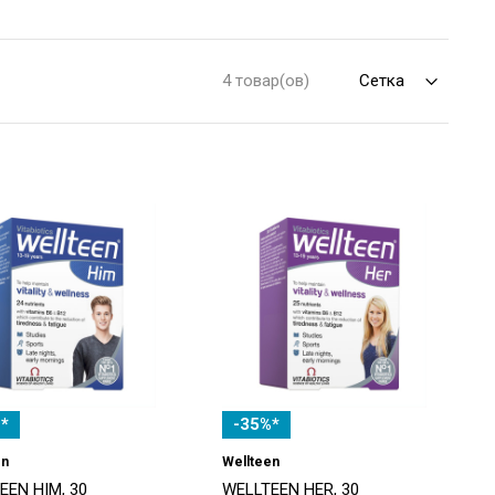
4 товар(ов)
*
-35%*
en
Wellteen
EEN HIM, 30
WELLTEEN HER, 30