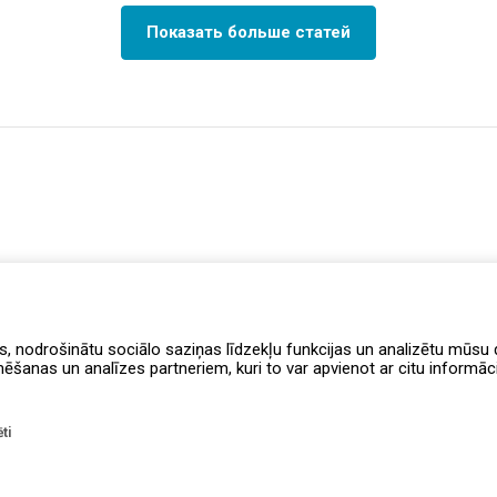
Показать больше статей
s, nodrošinātu sociālo saziņas līdzekļu funkcijas un analizētu mūsu d
anas un analīzes partneriem, kuri to var apvienot ar citu informāciju
ti
Правила программы лояльности
Уведомление о доступности
Доста