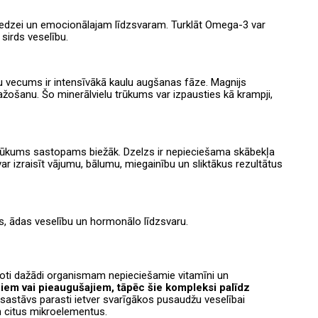
 redzei un emocionālajam līdzsvaram. Turklāt Omega-3 var
sirds veselību.
u vecums ir intensīvākā kaulu augšanas fāze. Magnijs
ražošanu. Šo minerālvielu trūkums var izpausties kā krampji,
trūkums sastopams biežāk. Dzelzs ir nepieciešama skābekļa
r izraisīt vājumu, bālumu, miegainību un sliktākus rezultātus
s, ādas veselību un hormonālo līdzsvaru.
enoti dažādi organismam nepieciešamie vitamīni un
iem vai pieaugušajiem, tāpēc šie kompleksi palīdz
sastāvs parasti ietver svarīgākos pusaudžu veselībai
n citus mikroelementus.