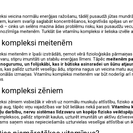
si veicina normālu enerģijas ražošanu, tādēļ pusaudži jūtas mundrāki
em, kuriem svarīgi saglabāt koncentrēšanos, kognitīvās spējas un emo
kli – cinks un selēns mazina ādas problēmu risku, kas pusaudžu vec
i nozīmīga meitenēm. Turklāt šie vitamīnu kompleksi ir lieliska izvēle
 kompleksi meitenēm
ksi meitenēm ir īpaši izstrādāti, ņemot vērā fizioloģiskās pārmaiņas
aru, stipru imunitāti un stabilu enerģijas līmeni. Tāpēc
meitenēm par
nogurumu, un folijskābi, kas ir būtiska asinsradei un šūnu atja
s, kas palīdz uzturēt veselīgu ādu, stiprina nagus un veicina matu au
onālās izmaiņas. Vitamīnu kompleksi meitenēm var būt noderīgi arī m
ms.
 kompleksi zēniem
si zēniem visbiežāk ir vērsti uz normālu muskuļu attīstību, fizisko 
i aug, tāpēc viņu vajadzības var būt lielākas nekā parasti.
Vitamīnu k
ļu darbību, nervu sistēmas līdzsvaru un kopējo fizisko veiktspēj
pleksos, palīdz stiprināt kaulus, uzturēt imunitāti un aktīvu dzīvesv
sms saņem visas nepieciešamās uzturvielas veselīgai attīstībai un ik