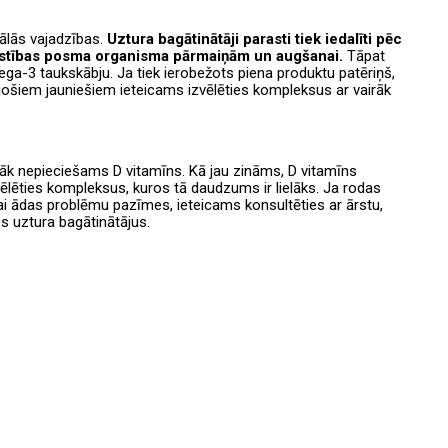
uālās vajadzības.
Uztura bagātinātāji parasti tiek iedalīti pēc
ttīstības posma organisma pārmaiņām un augšanai.
Tāpat
ega-3 taukskābju. Ja tiek ierobežots piena produktu patēriņš,
ojošiem jauniešiem ieteicams izvēlēties kompleksus ar vairāk
ežāk nepieciešams D vitamīns. Kā jau zināms, D vitamīns
ēlēties kompleksus, kuros tā daudzums ir lielāks. Ja rodas
i ādas problēmu pazīmes, ieteicams konsultēties ar ārstu,
s uztura bagātinātājus.