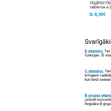
ПОДРОСТКО
таблеток и 
8,30€
Svarīgāk
D vitamīns
.
Tas 
funkcijas. Šī vi
C vitamīns.
Tam
brīvajiem radik
kuri bieži saska
B grupas vitamī
uzturēt koncentr
Regulāra B grup