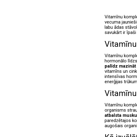
Vitamīnu komplek
vecuma jaunieši
labu ādas stāvo
savukārt ir īpaš
Vitamīnu
Vitamīnu komple
hormonālo līdzsv
palīdz mazināt 
vitamīns un cink
intensīvas horm
enerģijas trūku
Vitamīnu
Vitamīnu komplek
organisms strauj
atbalsta musku
paredzētajos kom
augošais organi