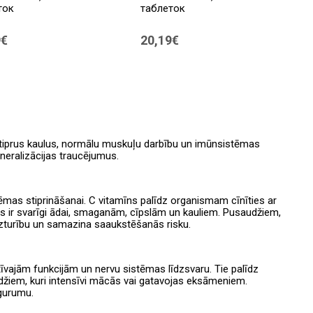
ток
таблеток
9€
20,19€
m
 stiprus kaulus, normālu muskuļu darbību un imūnsistēmas
ineralizācijas traucējumus.
ēmas stiprināšanai. C vitamīns palīdz organismam cīnīties ar
s ir svarīgi ādai, smaganām, cīpslām un kauliem. Pusaudžiem,
t izturību un samazina saaukstēšanās risku.
itīvajām funkcijām un nervu sistēmas līdzsvaru. Tie palīdz
udžiem, kuri intensīvi mācās vai gatavojas eksāmeniem.
gurumu.