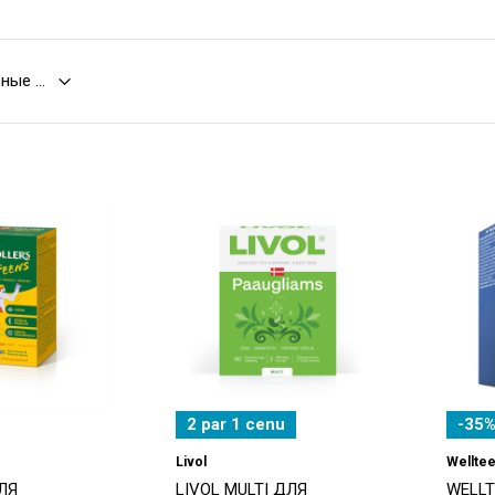
2 par 1 cenu
-35%
Livol
Wellte
ЛЯ
LIVOL MULTI ДЛЯ
WELLT