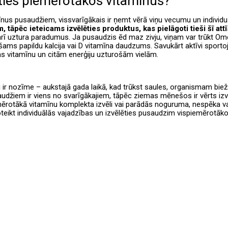
ēties piemērotākos vitamīnus?
īnus pusaudžiem, vissvarīgākais ir ņemt vērā viņu vecumu un individ
 tāpēc ieteicams izvēlēties produktus, kas pielāgoti tieši šī a
 arī uztura paradumus. Ja pusaudzis ēd maz zivju, viņam var trūkt Om
šams papildu kalcija vai D vitamīna daudzums. Savukārt aktīvi sport
as vitamīnu un citām enerģiju uzturošām vielām.
i ir nozīme – aukstajā gada laikā, kad trūkst saules, organismam bi
udžiem ir viens no svarīgākajiem, tāpēc ziemas mēnešos ir vērts izv
ērotākā vitamīnu komplekta izvēli vai parādās noguruma, nespēka va
teikt individuālās vajadzības un izvēlēties pusaudzim vispiemērotāko
ы