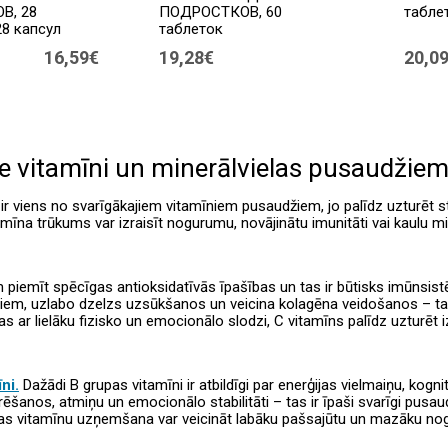
В, 28
ПОДРОСТКОВ, 60
табле
28 капсул
таблеток
16,59€
19,28€
20,0
ie vitamīni un minerālvielas pusaudžie
ir viens no svarīgākajiem vitamīniem pusaudžiem, jo palīdz uzturēt
tamīna trūkums var izraisīt nogurumu, novājinātu imunitāti vai kaulu m
 piemīt spēcīgas antioksidatīvās īpašības un tas ir būtisks imūnsist
āļiem, uzlabo dzelzs uzsūkšanos un veicina kolagēna veidošanos – ta
ras ar lielāku fizisko un emocionālo slodzi, C vitamīns palīdz uzturē
ni.
Dažādi B grupas vitamīni ir atbildīgi par enerģijas vielmaiņu, kogn
ēšanos, atmiņu un emocionālo stabilitāti – tas ir īpaši svarīgi pusa
as vitamīnu uzņemšana var veicināt labāku pašsajūtu un mazāku no