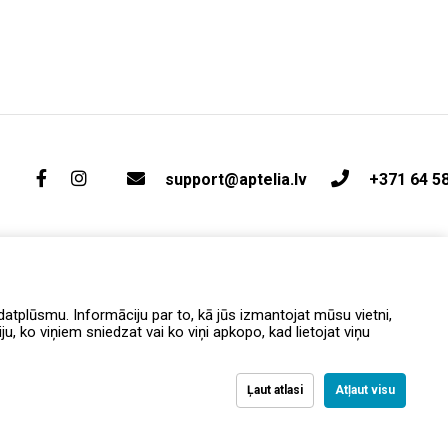
support@aptelia.lv
+371 64 5
atplūsmu. Informāciju par to, kā jūs izmantojat mūsu vietni,
, ko viņiem sniedzat vai ko viņi apkopo, kad lietojat viņu
Ļaut atlasi
Atļaut visu
вка и возврат
Политика конфиденциальности
Условия и положения