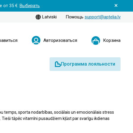
 от 35 €:
Выбирать
Latviski
Помощь
support@aptelia.lv
равиться
Авторизоваться
Корзина
Программа лояльности
 temps, sporta nodarbības, sociālais un emocionālais stress
Tieši tāpēc vitamīni pusaudžiem kļūst par svarīgu ikdienas
rēšanos un veselīgu attīstību. Atrodiet labākos vitamīnus