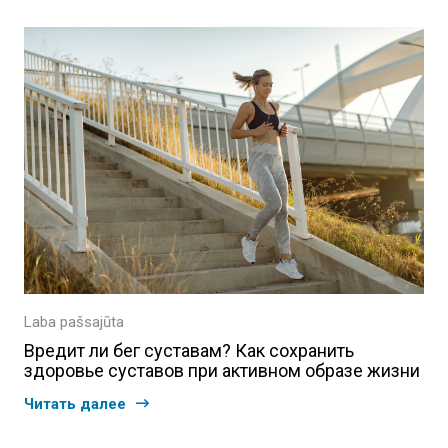
Laba pašsajūta
Вредит ли бег суставам? Как сохранить
здоровье суставов при активном образе жизни
Читать далее