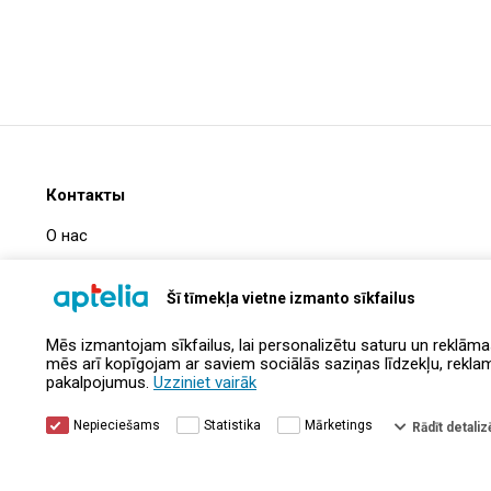
Контакты
О нас
Часто задаваемые вопросы
Šī tīmekļa vietne izmanto sīkfailus
Информация о компании
Mēs izmantojam sīkfailus, lai personalizētu saturu un reklāma
Контакты
mēs arī kopīgojam ar saviem sociālās saziņas līdzekļu, reklamēš
pakalpojumus.
Uzziniet vairāk
Nepieciešams
Statistika
Mārketings
Rādīt detalizē
© Aptelia