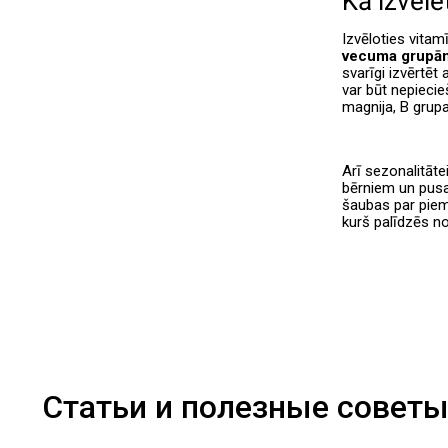
Kā izvēl
Izvēloties vitam
vecuma grupām,
svarīgi izvērtēt
var būt nepiecie
magnija, B grup
Arī sezonalitāte
bērniem un pusa
šaubas par piem
kurš palīdzēs no
Статьи и полезные совет