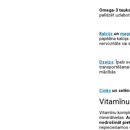
Omega-3 tauks
palīdzēt uzlabo
Kalcijs
un
magn
papildina kalcij
nervozitāte vai s
Dzelzs
.
Īpaši s
transportēšanai 
mācībās.
Cinks
un selēn
Vitamīnu
Vitamīnu komple
minerālvielas.
A
nodrošināt pie
nepieciešamos e