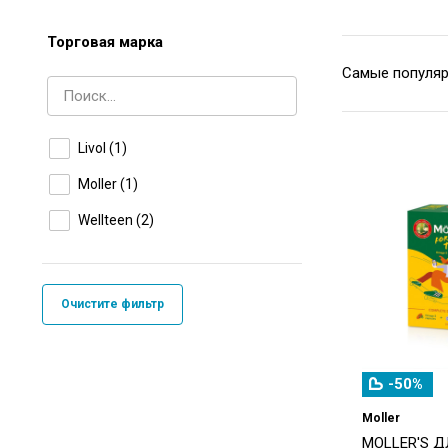
Торговая марка
Livol
(1)
Moller
(1)
Wellteen
(2)
Очистите фильтр
-50%
Moller
MOLLER'S Д