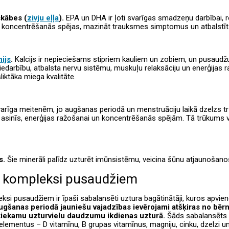
kābes (
zivju eļļa
).
EPA un DHA ir ļoti svarīgas smadzeņu darbībai,
t koncentrēšanās spējas, mazināt trauksmes simptomus un atbalstīt 
ijs
.
Kalcijs ir nepieciešams stipriem kauliem un zobiem, un pusaudž
a iedarbību, atbalsta nervu sistēmu, muskuļu relaksāciju un enerģijas 
liktāka miega kvalitāte.
varīga meitenēm, jo augšanas periodā un menstruāciju laikā dzelzs 
asinīs, enerģijas ražošanai un koncentrēšanās spējām. Tā trūkums va
s.
Šie minerāli palīdz uzturēt imūnsistēmu, veicina šūnu atjaunošano
 kompleksi pusaudžiem
ksi pusaudžiem ir īpaši sabalansēti uztura bagātinātāji, kuros apvi
ugšanas periodā jauniešu vajadzības ievērojami atšķiras no bērn
tiekamu uzturvielu daudzumu ikdienas uzturā.
Šāds sabalansēts 
lementus – D vitamīnu, B grupas vitamīnus, magniju, cinku, dzelzi u