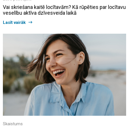
Vai skriešana kaitē locītavām? Kā rūpēties par locītavu
veselību aktīva dzīvesveida laikā
Lasīt vairāk
Skaistums