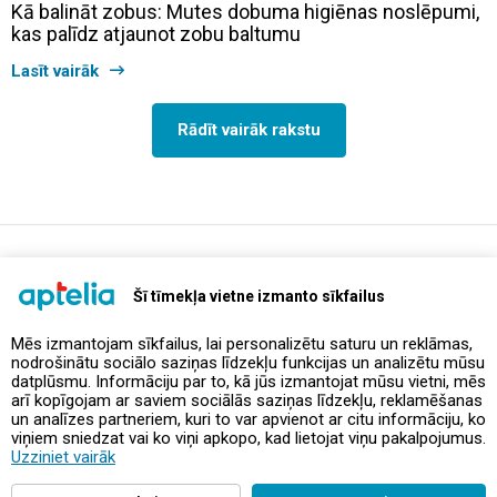
Kā balināt zobus: Mutes dobuma higiēnas noslēpumi,
kas palīdz atjaunot zobu baltumu
Lasīt vairāk
Rādīt vairāk rakstu
support@aptelia.lv
+371 64 588 892
Šī tīmekļa vietne izmanto sīkfailus
Mēs izmantojam sīkfailus, lai personalizētu saturu un reklāmas,
nodrošinātu sociālo saziņas līdzekļu funkcijas un analizētu mūsu
Piedāvājumi un akcijas
datplūsmu. Informāciju par to, kā jūs izmantojat mūsu vietni, mēs
arī kopīgojam ar saviem sociālās saziņas līdzekļu, reklamēšanas
un analīzes partneriem, kuri to var apvienot ar citu informāciju, ko
Kontakti
viņiem sniedzat vai ko viņi apkopo, kad lietojat viņu pakalpojumus.
Uzziniet vairāk
Noteikumi un politikas