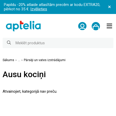
Papildu -20% atlaide atlasītām precēm ar kodu EXTRA20,
pērkot no 35 €:
Izvēlieties
Sākums
...
Pārsēji un vates izstrādājumi
Ausu kociņi
Atvainojiet, kategorijā nav preču.