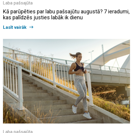
Laba pašsajūta
Kā parūpēties par labu pašsajūtu augustā? 7 ieradumi,
kas palīdzēs justies labāk ik dienu
Lasīt vairāk
Laba pašsajūta