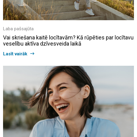
Laba pašsajūta
Vai skriešana kaitē locītavām? Kā rūpēties par locītavu
veselību aktīva dzīvesveida laikā
Lasīt vairāk