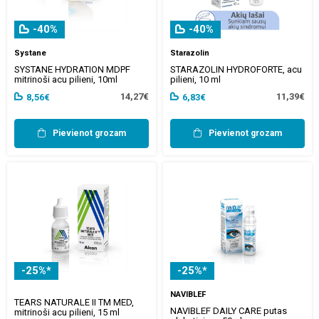
-40%
-40%
Systane
Starazolin
SYSTANE HYDRATION MDPF
STARAZOLIN HYDROFORTE, acu
mitrinoši acu pilieni, 10ml
pilieni, 10 ml
14,27€
11,39€
8,56€
6,83€
Pievienot grozam
Pievienot grozam
-25%*
-25%*
NAVIBLEF
TEARS NATURALE II TM MED,
NAVIBLEF DAILY CARE putas
mitrinoši acu pilieni, 15 ml