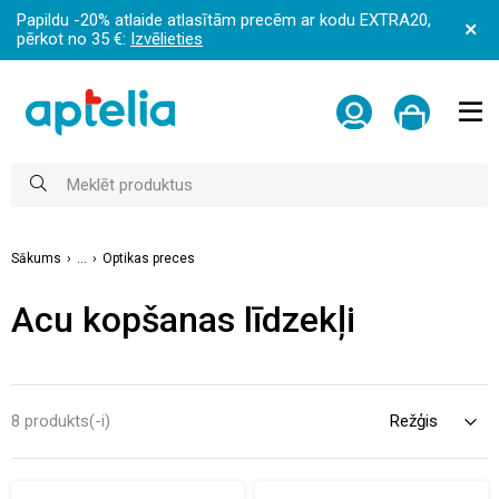
Papildu -20% atlaide atlasītām precēm ar kodu EXTRA20,
pērkot no 35 €:
Izvēlieties
Sākums
...
Optikas preces
Acu kopšanas līdzekļi
8 produkts(-i)