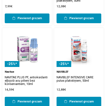
plakstiņiem, 50ml
7,99€
12,08€
Pievienot grozam
Pievienot grozam
-25%*
-25%*
Navitae
NAVIBLEF
NAVITAE PLUS PF, antioksidanti
NAVIBLEF INTENSIVE CARE
eļļojoši acu pilieni bez
putas plakstiņiem, 50ml
konservantiem, 10ml
14,59€
12,88€
Pievienot grozam
Pievienot grozam