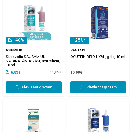
-40%
-25%*
Starazolin
OCUTEIN
Starazolin SAUSĀM UN
OCUTEIN RIBO-HYAL, gels, 10 ml
KAIRINĀTĀM ACIĀM, acu pilieni,
10 ml
11,39€
6,83€
15,09€
Pievienot grozam
Pievienot grozam