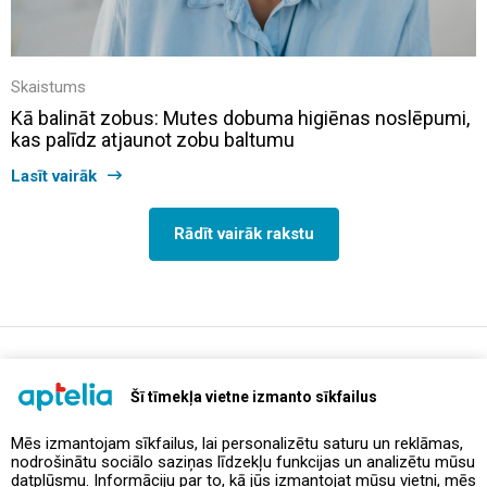
Skaistums
Kā balināt zobus: Mutes dobuma higiēnas noslēpumi,
kas palīdz atjaunot zobu baltumu
Lasīt vairāk
Rādīt vairāk rakstu
support@aptelia.lv
+371 64 588 892
Šī tīmekļa vietne izmanto sīkfailus
Mēs izmantojam sīkfailus, lai personalizētu saturu un reklāmas,
nodrošinātu sociālo saziņas līdzekļu funkcijas un analizētu mūsu
Piedāvājumi un akcijas
datplūsmu. Informāciju par to, kā jūs izmantojat mūsu vietni, mēs