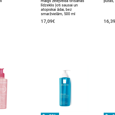
l
maigs želejveida tīrīšanas
putas,
līdzeklis ļoti sausai un
atopiskai ādai, bez
smaržvielām, 500 ml
17,09€
16,3