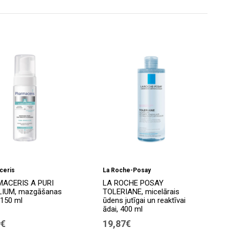
ceris
La Roche-Posay
ACERIS A PURI
LA ROCHE POSAY
LIUM, mazgāšanas
TOLERIANE, micelārais
 150 ml
ūdens jutīgai un reaktīvai
ādai, 400 ml
9€
19,87€