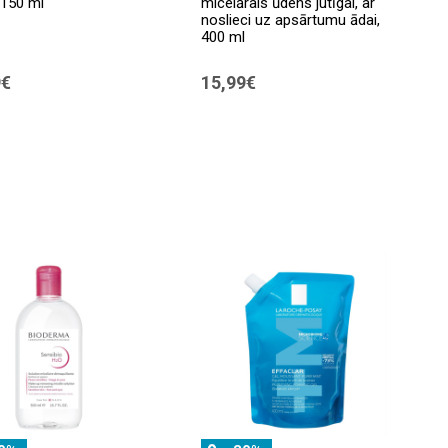
 150 ml
micelārais ūdens jutīgai, ar
noslieci uz apsārtumu ādai,
400 ml
9€
15,99€