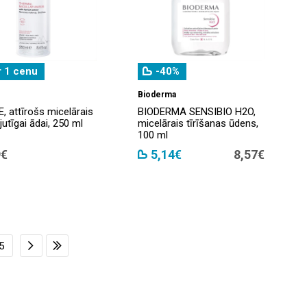
r 1 cenu
-40%
Bioderma
, attīrošs micelārais
BIODERMA SENSIBIO H2O,
jutīgai ādai, 250 ml
micelārais tīrīšanas ūdens,
100 ml
9€
5,14€
8,57€
5