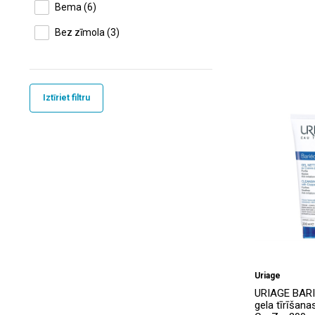
Bema
(6)
Bez zīmola
(3)
Bioderma
(14)
BIONIKE
(7)
Iztīriet filtru
Dead Sea
(6)
Ducray
(1)
Esthederm
(5)
Eucerin
(7)
FILLERINA
(1)
Filorga
(3)
Garnier
(11)
Uriage
ISDIN
(3)
URIAGE BAR
gela tīrīšanas
La Roche-Posay
(11)