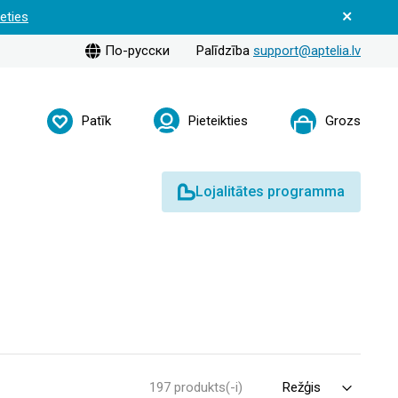
ieties
По-русски
Palīdzība
support@aptelia.lv
Patīk
Pieteikties
Grozs
Lojalitātes programma
197 produkts(-i)