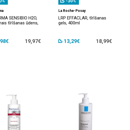
0%
-30%
ma
La Roche-Posay
RMA SENSIBIO H2O,
LRP EFFACLAR, tīrīšanas
rais tīrīšanas ūdens,
gels, 400ml
,98€
19,97€
13,29€
18,99€