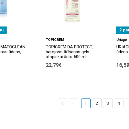
nu
2 pa
TOPICREM
Uriage
ERMATOCLEAN
TOPICREM DA PROTECT,
URIAGE
ārais ūdens,
barojošs tīrīšanas gels
ūdens 
atopiskai ādai, 500 ml
22,79€
16,5
1
2
3
4