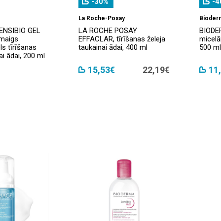
-30%
-4
La Roche-Posay
Bioder
ENSIBIO GEL
LA ROCHE POSAY
BIODE
maigs
EFFACLAR, tīrīšanas želeja
micelā
ls tīrīšanas
taukainai ādai, 400 ml
500 ml
gai ādai, 200 ml
15,53€
22,19€
11