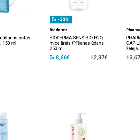
-30%
Bioderma
Pharma
gāšanas putas
BIODERMA SENSIBIO H2O,
PHARM
, 150 ml
micelārais tīrīšanas ūdens,
CAPIL
250 ml
želeja,
8,66€
12,37€
13,6