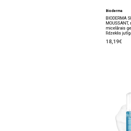
SESDERMA
(1)
Bioderma
SVR
(8)
BIODERMA S
MOUSSANT, 
TOPICREM
(9)
micelārais ge
līdzeklis jutī
Uriage
(12)
18,19€
Vichy
(8)
Weleda
(1)