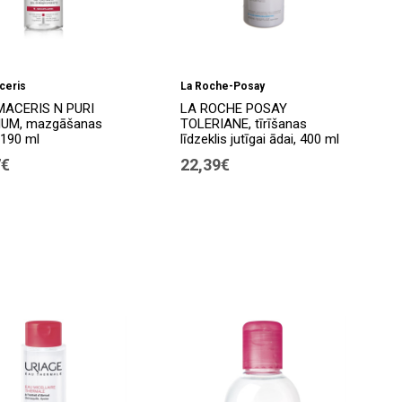
ceris
La Roche-Posay
ACERIS N PURI
LA ROCHE POSAY
IUM, mazgāšanas
TOLERIANE, tīrīšanas
 190 ml
līdzeklis jutīgai ādai, 400 ml
7€
22,39€