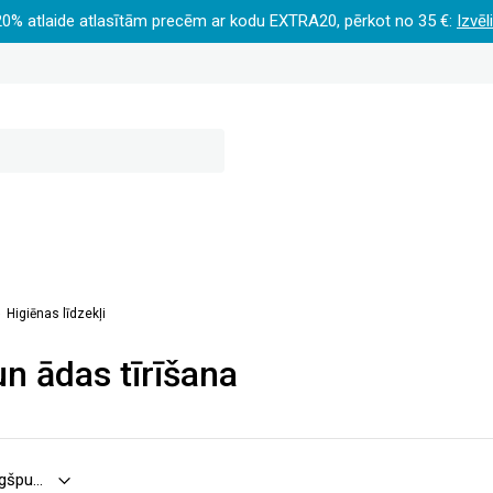
20% atlaide atlasītām precēm ar kodu EXTRA20, pērkot no 35 €:
Izvēl
Higiēnas līdzekļi
n ādas tīrīšana