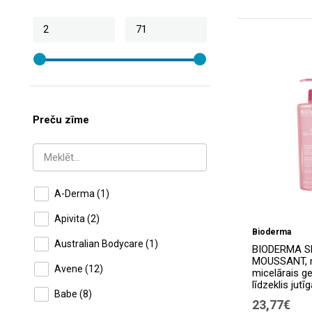
Preču zīme
A-Derma
(1)
Apivita
(2)
Bioderma
Australian Bodycare
(1)
BIODERMA S
MOUSSANT, 
Avene
(12)
micelārais ge
līdzeklis jutī
Babe
(8)
23,77€