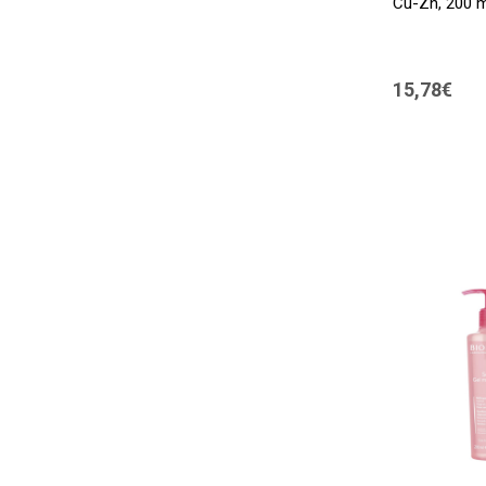
Cu-Zn, 200 m
L'oreal
(3)
L'OREAL PARIS
(1)
15,78€
MIXA
(4)
NeoStrata
(6)
NEUTROGENA
(4)
New Nordic
(2)
Noreva
(13)
Nuxe
(2)
Oro Di Spello
(2)
Pharmaceris
(10)
Sebamed
(4)
Sensilis
(5)