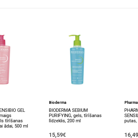
Bioderma
Pharma
ENSIBIO GEL
BIODERMA SEBIUM
PHARM
maigs
PURIFYING, gels, tīrīšanas
SENSI
ls tīrīšanas
līdzeklis, 200 ml
putas,
gai ādai, 500 ml
15,59€
16,4