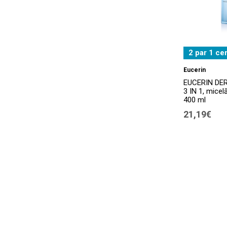
2 par 1 ce
Eucerin
EUCERIN D
3 IN 1, micel
400 ml
21,19€