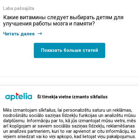
Laba pašsajūta
Какие витамины следует выбирать детям для
улучшения работы мозга и памяти?
Читать далее
Показать больше статей
support@aptelia.lv
+371 64 588 892
Šī tīmekļa vietne izmanto sīkfailus
Mēs izmantojam sīkfailus, lai personalizētu saturu un reklāmas,
nodrošinātu sociālo saziņas līdzekļu funkcijas un analizētu mūsu
Предложения и акции
datplūsmu. Informāciju par to, kā jūs izmantojat mūsu vietni, mēs
arī kopīgojam ar saviem sociālās saziņas līdzekļu, reklamēšanas
un analīzes partneriem, kuri to var apvienot ar citu informāciju, ko
Контакты
viņiem sniedzat vai ko viņi apkopo, kad lietojat viņu pakalpojumus.