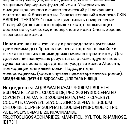
защитных барьерных функций кожи. Ультрамягкая
очищающая основа и физиологический pH сохраняют
естественный баланс кожи. Запатентованный комплекс SKIN
BARRIER THERAPY™ помогает уменьшить прикрепление
бактерий (золотистого стафилококка), осложняющих
состояние сухой кожи, к поверхности кожи. Очень хорошо
переносится кожей.
Нанесите
на влажную кожу и распределите круговыми
движениями до образования пены, тщательно смойте и
слегка похлопывающими движениями высушите кожу. Для
достижения наилучших результатов рекомендуется после
душа использовать средства по уходу за кожей Atoderm,
подходящие для вашей кожи. Подходит для
новорожденных (кроме случаев преждевременных родов),
младенцев, детей и взрослых. Для тела и лица.
Ингредиенты:
AQUA/WATER/EAU, SODIUM LAURETH
SULPHATE, LAURYL GLUCOSIDE, PEG-200 HYDROGENATED
GLYCERYL PALMATE, DISODIUM EDTA, PEG-7 GLYCERYL
COCOATE, CAPRYLYL GLYCOL, ZINC SULPHATE, SODIUM
CHLORIDE, COPPER SULPHATE, SODIUM HYDROXIDE, CITRIC
ACID, POLYSORBATE 20, NIACINAMIDE,
FRUCTOOLIGOSACCHARIDES, MANNITOL, XYLITOL, RHAMNOSE.
[BI 731]