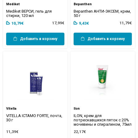
Mediket
Bepanthen
Mediket ВЕРСИ, гель для
Bepanthen АНТИ-ЭКСЕМ, крем,
стирки, 120 мл
50 г
17,99€
11,79€
10,79€
9,43€
Добавить в корзину
Добавить в корзину
Vitella
Ilon
VITELLA ICTAMO FORTE, почта,
ILON, крем для
30 г
потрескавшихся пяток с 20%
мочевины и спиралином, 75мл
11,39€
22,17€