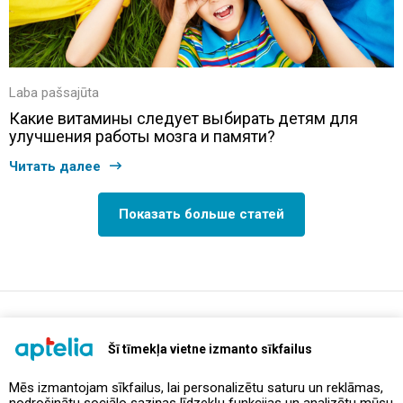
Laba pašsajūta
Какие витамины следует выбирать детям для
улучшения работы мозга и памяти?
Читать далее
Показать больше статей
support@aptelia.lv
+371 64 588 892
Šī tīmekļa vietne izmanto sīkfailus
Mēs izmantojam sīkfailus, lai personalizētu saturu un reklāmas,