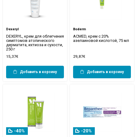
Dexeryl
Boderm
DEXERYL, крем для облегчения
ACMED, крем с 20%
симптомов атопического
азелаиновой кислотой, 75 мл
дерматита, ихтиоза и сухости,
250 г
15,37€
29,87€
Добавить в корзину
Добавить в корзину
-40%
-20%