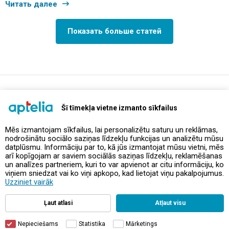
Читать далее
Показать больше статей
support@aptelia.lv
+371 64 588 892
Šī tīmekļa vietne izmanto sīkfailus
Mēs izmantojam sīkfailus, lai personalizētu saturu un reklāmas,
nodrošinātu sociālo saziņas līdzekļu funkcijas un analizētu mūsu
Предложения и акции
datplūsmu. Informāciju par to, kā jūs izmantojat mūsu vietni, mēs
arī kopīgojam ar saviem sociālās saziņas līdzekļu, reklamēšanas
un analīzes partneriem, kuri to var apvienot ar citu informāciju, ko
Контакты
viņiem sniedzat vai ko viņi apkopo, kad lietojat viņu pakalpojumus.
Uzziniet vairāk
Правила и политика
Ļaut atlasi
Atļaut visu
Nepieciešams
Statistika
Mārketings