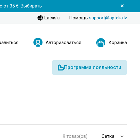
 от 35 €:
Выбирать
Latviski
Помощь
support@aptelia.lv
равиться
Авторизоваться
Корзина
Программа лояльности
9 товар(ов)