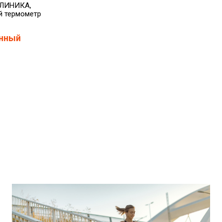
КЛИНИКА,
й термометр
нный
ы