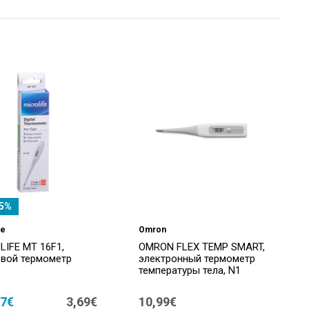
5%
fe
Omron
LIFE MT 16F1,
OMRON FLEX TEMP SMART,
вой термометр
электронный термометр
температуры тела, N1
77€
3,69€
10,99€