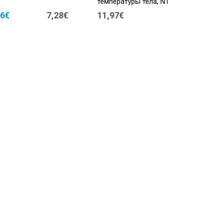
температуры тела, N1
46€
7,28€
11,97€