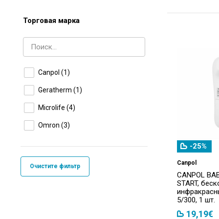
Торговая марка
Canpol
(1)
Geratherm
(1)
Microlife
(4)
Omron
(3)
-25%
Canpol
Очистите фильтр
CANPOL BAB
START, беск
инфракрасн
5/300, 1 шт.
19,19€