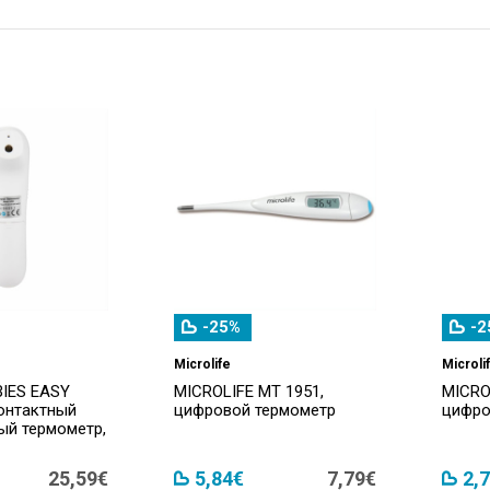
-25%
-2
Microlife
Microli
IES EASY
MICROLIFE MT 1951,
MICRO
онтактный
цифровой термометр
цифро
ый термометр,
25,59€
5,84€
7,79€
2,