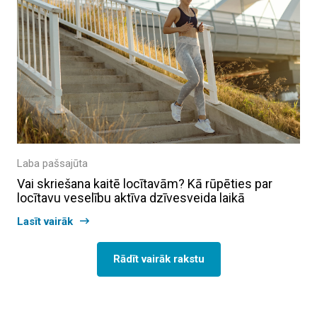
Laba pašsajūta
Vai skriešana kaitē locītavām? Kā rūpēties par
locītavu veselību aktīva dzīvesveida laikā
Lasīt vairāk
Rādīt vairāk rakstu