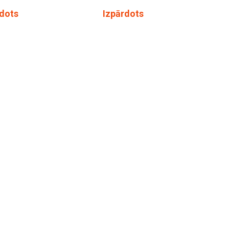
rdots
Izpārdots