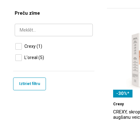
Preču zīme
Crexy
(1)
L'oreal
(5)
Iztīriet filtru
-30%*
Crexy
CREXY, skrop
augšanu veic