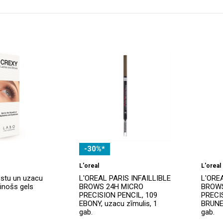
-30%*
L'oreal
L'oreal
stu un uzacu
L'OREAL PARIS INFAILLIBLE
L'ORE
inošs gels
BROWS 24H MICRO
BROWS
PRECISION PENCIL, 109
PRECI
EBONY, uzacu zīmulis, 1
BRUNET
gab.
gab.