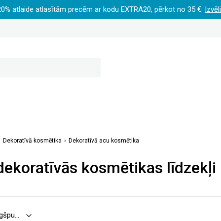
20% atlaide atlasītām precēm ar kodu EXTRA20, pērkot no 35 €:
Izvēl
Dekoratīvā kosmētika
Dekoratīvā acu kosmētika
ekoratīvās kosmētikas līdzekļi