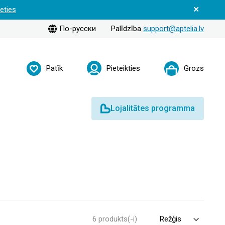
ieties
По-русски
Palīdzība
support@aptelia.lv
Patīk
Pieteikties
Grozs
Lojalitātes programma
6 produkts(-i)