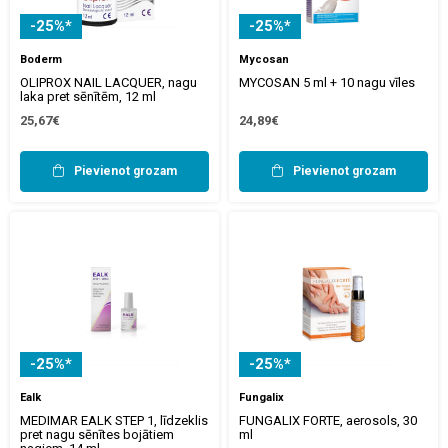
-25%*
-25%*
Boderm
Mycosan
OLIPROX NAIL LACQUER, nagu
MYCOSAN 5 ml + 10 nagu vīles
laka pret sēnītēm, 12 ml
25,67€
24,89€
Pievienot grozam
Pievienot grozam
-25%*
-25%*
Ealk
Fungalix
MEDIMAR EALK STEP 1, līdzeklis
FUNGALIX FORTE, aerosols, 30
pret nagu sēnītes bojātiem
ml