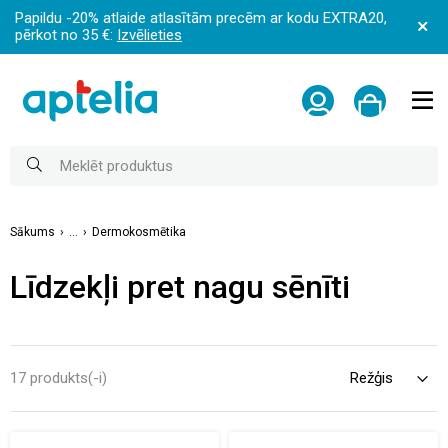
Papildu -20% atlaide atlasītām precēm ar kodu EXTRA20,
pērkot no 35 €:
Izvēlieties
Sākums
...
Dermokosmētika
Līdzekļi pret nagu sēnīti
17 produkts(-i)