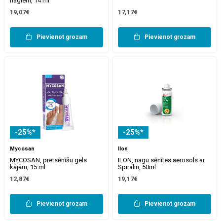
nagiem, 14 ml
19,07€
17,17€
Pievienot grozam
Pievienot grozam
-25%*
-25%*
Mycosan
Ilon
MYCOSAN, pretsēnīšu gels
ILON, nagu sēnītes aerosols ar
kājām, 15 ml
Spiralin, 50ml
12,87€
19,17€
Pievienot grozam
Pievienot grozam