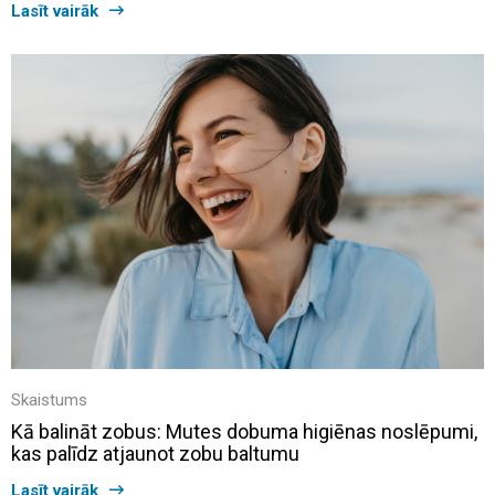
Lasīt vairāk
Skaistums
Kā balināt zobus: Mutes dobuma higiēnas noslēpumi,
kas palīdz atjaunot zobu baltumu
Lasīt vairāk