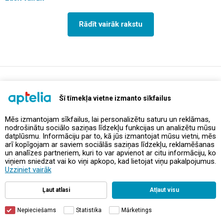
Rādīt vairāk rakstu
support@aptelia.lv
+371 64 588 892
Šī tīmekļa vietne izmanto sīkfailus
Mēs izmantojam sīkfailus, lai personalizētu saturu un reklāmas,
nodrošinātu sociālo saziņas līdzekļu funkcijas un analizētu mūsu
Piedāvājumi un akcijas
datplūsmu. Informāciju par to, kā jūs izmantojat mūsu vietni, mēs
arī kopīgojam ar saviem sociālās saziņas līdzekļu, reklamēšanas
un analīzes partneriem, kuri to var apvienot ar citu informāciju, ko
Kontakti
viņiem sniedzat vai ko viņi apkopo, kad lietojat viņu pakalpojumus.
Uzziniet vairāk
Noteikumi un politikas
Ļaut atlasi
Atļaut visu
Nepieciešams
Statistika
Mārketings