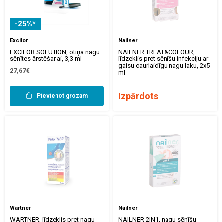
-25%*
Excilor
Nailner
EXCILOR SOLUTION, otiņa nagu
NAILNER TREAT&COLOUR,
sēnītes ārstēšanai, 3,3 ml
līdzeklis pret sēnīšu infekciju ar
gaisu caurlaidīgu nagu laku, 2x5
27,67€
ml
Izpārdots
Pievienot grozam
Wartner
Nailner
WARTNER, līdzeklis pret nagu
NAILNER 2IN1, nagu sēnīšu