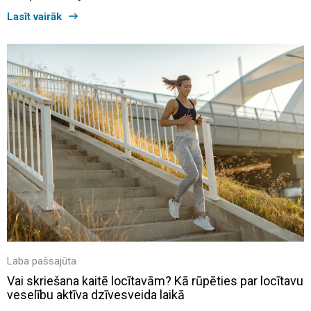
Lasīt vairāk
Laba pašsajūta
Vai skriešana kaitē locītavām? Kā rūpēties par locītavu
veselību aktīva dzīvesveida laikā