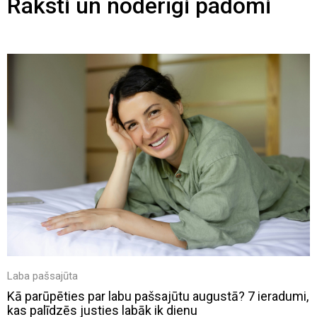
Raksti un noderīgi padomi
Laba pašsajūta
Kā parūpēties par labu pašsajūtu augustā? 7 ieradumi,
kas palīdzēs justies labāk ik dienu