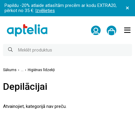
Papildu -20% atlaide atlasītām precēm ar kodu EXTRA20,
pērkot no 35 €:
Izvēlieties
Sākums
...
Higiēnas līdzekļi
Depilācijai
Atvainojiet, kategorijā nav preču.