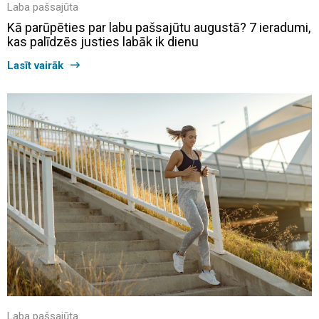
Laba pašsajūta
Kā parūpēties par labu pašsajūtu augustā? 7 ieradumi,
kas palīdzēs justies labāk ik dienu
Lasīt vairāk
Laba pašsajūta