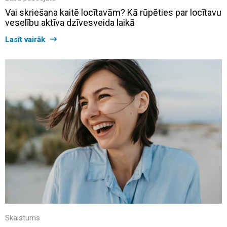
Vai skriešana kaitē locītavām? Kā rūpēties par locītavu
veselību aktīva dzīvesveida laikā
Lasīt vairāk
Skaistums