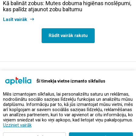
Kā balināt zobus: Mutes dobuma higiēnas noslēpumi,
kas palīdz atjaunot zobu baltumu
Lasīt vairāk
Rādīt vairāk rakstu
support@aptelia.lv
+371 64 588 892
Šī tīmekļa vietne izmanto sīkfailus
Mēs izmantojam sīkfailus, lai personalizētu saturu un reklāmas,
nodrošinātu sociālo saziņas līdzekļu funkcijas un analizētu mūsu
Piedāvājumi un akcijas
datplūsmu. Informāciju par to, kā jūs izmantojat mūsu vietni, mēs
arī kopīgojam ar saviem sociālās saziņas līdzekļu, reklamēšanas
un analīzes partneriem, kuri to var apvienot ar citu informāciju, ko
Kontakti
viņiem sniedzat vai ko viņi apkopo, kad lietojat viņu pakalpojumus.
Uzziniet vairāk
Noteikumi un politikas