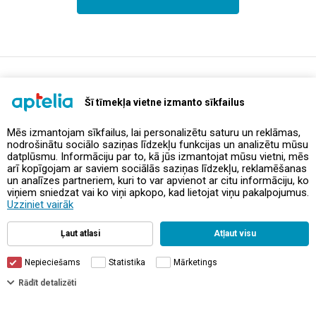
support@aptelia.lv
+371 64 588 892
Šī tīmekļa vietne izmanto sīkfailus
Mēs izmantojam sīkfailus, lai personalizētu saturu un reklāmas,
nodrošinātu sociālo saziņas līdzekļu funkcijas un analizētu mūsu
Предложения и акции
datplūsmu. Informāciju par to, kā jūs izmantojat mūsu vietni, mēs
arī kopīgojam ar saviem sociālās saziņas līdzekļu, reklamēšanas
un analīzes partneriem, kuri to var apvienot ar citu informāciju, ko
Контакты
viņiem sniedzat vai ko viņi apkopo, kad lietojat viņu pakalpojumus.
Uzziniet vairāk
Правила и политика
Ļaut atlasi
Atļaut visu
Nepieciešams
Statistika
Mārketings
Фильтры
Rādīt detalizēti
© Aptelia