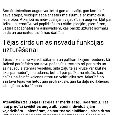
Šos ārstniecības augus var lietot gan atsevišķi, gan kombinēt
savā starpā, veidojot sabalansētus maisījumus ar kompleksu
iedarbību. Atkarībā no individuālajām vajadzībām augi var kļūt par
lielisku alternatīvu vai papildinājumu citām pieejām, piemēram,
uztura bagātinātājiem asinsvadiem, kas palīdz uzturēt normālu
sirds un asinsrites sistēmas darbību.
Tējas sirds un asinsvadu funkcijas
uzturēšanai
Tējas ir viens no vienkāršākajiem un patīkamākajiem veidiem, kā
ikdienā parūpēties par savu pašsajūtu, tostarp arī par sirds un
asinsvadu sistēmas veselību. Silta zāļu tējas krūze var kļūt ne
tikai par noderīgu ieradumu, bet arī par patīkamu rituālu, kas
palīdz palēnināt ikdienas ritmu un veltīt laiku sev. Atkarībā no
sastāva tējas var lietot gan profilaktiski, gan kā daļu no ikdienas
labsajūtas uzturēšanas.
Atsevišķas zāļu tējas izceļas ar mērķtiecīgu iedarbību. Tās
ļauj precīzi izvēlēties augu atbilstoši individuālajām
vajadzībām – piemēram, asinsrites veicināšanai, sirds ritma