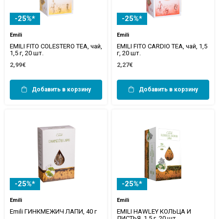
-25%*
-25%*
Emili
Emili
EMILI FITO COLESTERO TEA, чай,
EMILI FITO CARDIO TEA, чай, 1,5
1,5 г, 20 шт.
г, 20 шт.
2,99€
2,27€
Добавить в корзину
Добавить в корзину
-25%*
-25%*
Emili
Emili
Emili ГИНКМЕЖИЧ ЛАПИ, 40 г
EMILI HAWLEY КОЛЬЦА И
ЛИСТЬЯ, 1,5 г, 20 шт.