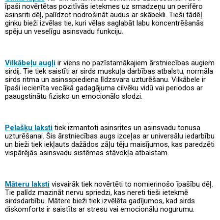
īpaši novērtētas pozitīvās ietekmes uz smadzeņu un perifēro
asinsriti dēļ, palīdzot nodrošināt audus ar skābekli. Tieši tādēļ
ginku bieži izvēlas tie, kuri vēlas saglabāt labu koncentrēšanās
spēju un veselīgu asinsvadu funkciju.
Vilkābeļu augļi
ir viens no pazīstamākajiem ārstniecības augiem
sirdij. Tie tiek saistīti ar sirds muskuļa darbības atbalstu, normāla
sirds ritma un asinsspiediena līdzsvara uzturēšanu. Vilkābele ir
īpaši iecienīta vecākā gadagājuma cilvēku vidū vai periodos ar
paaugstinātu fizisko un emocionālo slodzi.
Pelašķu laksti
tiek izmantoti asinsrites un asinsvadu tonusa
uzturēšanai. Šis ārstniecības augs izceļas ar universālu iedarbību
un bieži tiek iekļauts dažādos zāļu tēju maisījumos, kas paredzēti
vispārējās asinsvadu sistēmas stāvokļa atbalstam.
Māteru laksti
visvairāk tiek novērtēti to nomierinošo īpašību dēļ.
Tie palīdz mazināt nervu spriedzi, kas nereti tieši ietekmē
sirdsdarbību. Mātere bieži tiek izvēlēta gadījumos, kad sirds
diskomforts ir saistīts ar stresu vai emocionālu nogurumu.