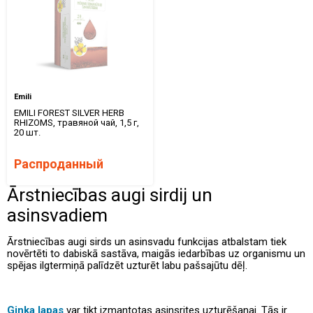
Emili
EMILI FOREST SILVER HERB
RHIZOMS, травяной чай, 1,5 г,
20 шт.
Распроданный
Ārstniecības augi sirdij un
asinsvadiem
Ārstniecības augi sirds un asinsvadu funkcijas atbalstam tiek
novērtēti to dabiskā sastāva, maigās iedarbības uz organismu un
spējas ilgtermiņā palīdzēt uzturēt labu pašsajūtu dēļ.
Ginka lapas
var tikt izmantotas asinsrites uzturēšanai. Tās ir