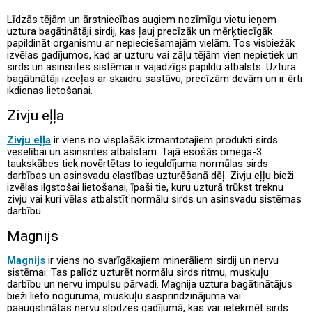
Līdzās tējām un ārstniecības augiem nozīmīgu vietu ieņem
uztura bagātinātāji sirdij, kas ļauj precīzāk un mērķtiecīgāk
papildināt organismu ar nepieciešamajām vielām. Tos visbiežāk
izvēlas gadījumos, kad ar uzturu vai zāļu tējām vien nepietiek un
sirds un asinsrites sistēmai ir vajadzīgs papildu atbalsts. Uztura
bagātinātāji izceļas ar skaidru sastāvu, precīzām devām un ir ērti
ikdienas lietošanai.
Zivju eļļa
Zivju eļļa
ir viens no visplašāk izmantotajiem produkti sirds
veselībai un asinsrites atbalstam. Tajā esošās omega-3
taukskābes tiek novērtētas to ieguldījuma normālas sirds
darbības un asinsvadu elastības uzturēšanā dēļ. Zivju eļļu bieži
izvēlas ilgstošai lietošanai, īpaši tie, kuru uzturā trūkst treknu
zivju vai kuri vēlas atbalstīt normālu sirds un asinsvadu sistēmas
darbību.
Magnijs
Magnijs
ir viens no svarīgākajiem minerāliem sirdij un nervu
sistēmai. Tas palīdz uzturēt normālu sirds ritmu, muskuļu
darbību un nervu impulsu pārvadi. Magnija uztura bagātinātājus
bieži lieto noguruma, muskuļu sasprindzinājuma vai
paaugstinātas nervu slodzes gadījumā, kas var ietekmēt sirds