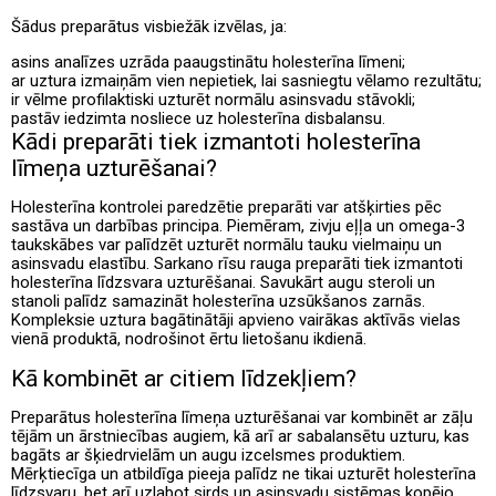
Šādus preparātus visbiežāk izvēlas, ja:
asins analīzes uzrāda paaugstinātu holesterīna līmeni;
ar uztura izmaiņām vien nepietiek, lai sasniegtu vēlamo rezultātu;
ir vēlme profilaktiski uzturēt normālu asinsvadu stāvokli;
pastāv iedzimta nosliece uz holesterīna disbalansu.
Kādi preparāti tiek izmantoti holesterīna
līmeņa uzturēšanai?
Holesterīna kontrolei paredzētie preparāti var atšķirties pēc
sastāva un darbības principa. Piemēram, zivju eļļa un omega-3
taukskābes var palīdzēt uzturēt normālu tauku vielmaiņu un
asinsvadu elastību. Sarkano rīsu rauga preparāti tiek izmantoti
holesterīna līdzsvara uzturēšanai. Savukārt augu steroli un
stanoli palīdz samazināt holesterīna uzsūkšanos zarnās.
Kompleksie uztura bagātinātāji apvieno vairākas aktīvās vielas
vienā produktā, nodrošinot ērtu lietošanu ikdienā.
Kā kombinēt ar citiem līdzekļiem?
Preparātus holesterīna līmeņa uzturēšanai var kombinēt ar zāļu
tējām un ārstniecības augiem, kā arī ar sabalansētu uzturu, kas
bagāts ar šķiedrvielām un augu izcelsmes produktiem.
Mērķtiecīga un atbildīga pieeja palīdz ne tikai uzturēt holesterīna
līdzsvaru, bet arī uzlabot sirds un asinsvadu sistēmas kopējo