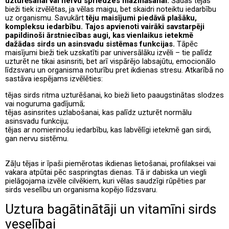
uzturēšanai vai nervu spriedzes mazināšanai.
Šādas tējas
bieži tiek izvēlētas, ja vēlas maigu, bet skaidri noteiktu iedarbību
uz organismu. Savukārt
tēju maisījumi piedāvā plašāku,
kompleksu iedarbību. Tajos apvienoti vairāki savstarpēji
papildinoši ārstniecības augi, kas vienlaikus ietekmē
dažādas sirds un asinsvadu sistēmas funkcijas.
Tāpēc
maisījumi bieži tiek uzskatīti par universālāku izvēli – tie palīdz
uzturēt ne tikai asinsriti, bet arī vispārējo labsajūtu, emocionālo
līdzsvaru un organisma noturību pret ikdienas stresu. Atkarībā no
sastāva iespējams izvēlēties:
tējas sirds ritma uzturēšanai, ko bieži lieto paaugstinātas slodzes
vai noguruma gadījumā;
tējas asinsrites uzlabošanai, kas palīdz uzturēt normālu
asinsvadu funkciju;
tējas ar nomierinošu iedarbību, kas labvēlīgi ietekmē gan sirdi,
gan nervu sistēmu.
Zāļu tējas ir īpaši piemērotas ikdienas lietošanai, profilaksei vai
vakara atpūtai pēc saspringtas dienas. Tā ir dabiska un viegli
pielāgojama izvēle cilvēkiem, kuri vēlas saudzīgi rūpēties par
sirds veselību un organisma kopējo līdzsvaru.
Uztura bagātinātāji un vitamīni sirds
veselībai