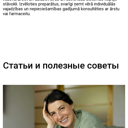
stāvokli. Izvēloties preparātus, svarīgi ņemt vērā individuālās
vajadzības un nepieciešamības gadījumā konsultēties ar ārstu
vai farmaceitu.
Статьи и полезные советы