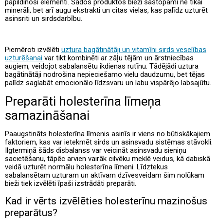
papildinoši elementi. Šādos produktos bieži sastopami ne tikai
minerāli, bet arī augu ekstrakti un citas vielas, kas palīdz uzturēt
asinsriti un sirdsdarbību.
Piemēroti izvēlēti
uztura bagātinātāji un vitamīni sirds veselības
uzturēšanai
var tikt kombinēti ar zāļu tējām un ārstniecības
augiem, veidojot sabalansētu ikdienas rutīnu. Tādējādi uztura
bagātinātāji nodrošina nepieciešamo vielu daudzumu, bet tējas
palīdz saglabāt emocionālo līdzsvaru un labu vispārējo labsajūtu.
Preparāti holesterīna līmeņa
samazināšanai
Paaugstināts holesterīna līmenis asinīs ir viens no būtiskākajiem
faktoriem, kas var ietekmēt sirds un asinsvadu sistēmas stāvokli.
Ilgtermiņā šāds disbalanss var veicināt asinsvadu sieniņu
sacietēšanu, tāpēc arvien vairāk cilvēku meklē veidus, kā dabiskā
veidā uzturēt normālu holesterīna līmeni. Līdztekus
sabalansētam uzturam un aktīvam dzīvesveidam šim nolūkam
bieži tiek izvēlēti īpaši izstrādāti preparāti.
Kad ir vērts izvēlēties holesterīnu mazinošus
preparātus?