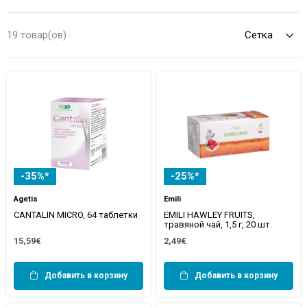
augi un tējas, kas jau izsenis tiek novērtētas to maigās, bet
ilgtermiņa iedarbības dēļ. Aptelia aptiekā varat iegādāties rūpīgi
19 товар(ов)
atlasītas tējas, zāļu augus un citus dabiskus līdzekļus, kas var
palīdzēt uzturēt veselīgu sirds un asinsvadu sistēmas funkciju.
-35%*
-25%*
Agetis
Emili
CANTALIN MICRO, 64 таблетки
EMILI HAWLEY FRUITS,
травяной чай, 1,5 г, 20 шт.
15,59€
2,49€
Добавить в корзину
Добавить в корзину