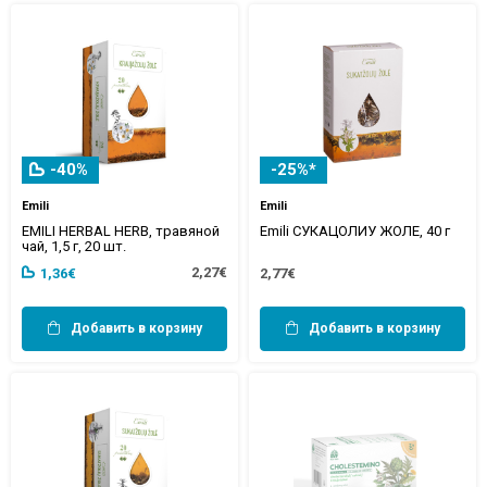
-40%
-25%*
Emili
Emili
EMILI HERBAL HERB, травяной
Emili СУКАЦОЛИУ ЖОЛЕ, 40 г
чай, 1,5 г, 20 шт.
2,27€
1,36€
2,77€
Добавить в корзину
Добавить в корзину