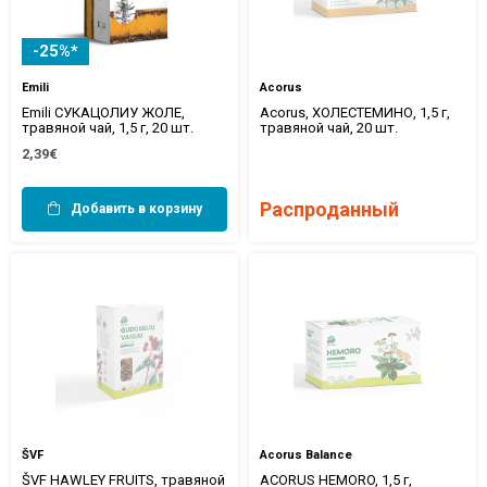
-25%*
Emili
Acorus
Emili СУКАЦОЛИУ ЖОЛЕ,
Acorus, ХОЛЕСТЕМИНО, 1,5 г,
травяной чай, 1,5 г, 20 шт.
травяной чай, 20 шт.
2,39€
Распроданный
Добавить в корзину
ŠVF
Acorus Balance
ŠVF HAWLEY FRUITS, травяной
ACORUS HEMORO, 1,5 г,