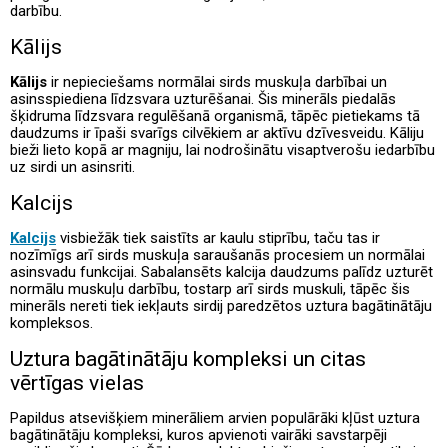
darbību.
Kālijs
Kālijs
ir nepieciešams normālai sirds muskuļa darbībai un
asinsspiediena līdzsvara uzturēšanai. Šis minerāls piedalās
šķidruma līdzsvara regulēšanā organismā, tāpēc pietiekams tā
daudzums ir īpaši svarīgs cilvēkiem ar aktīvu dzīvesveidu. Kāliju
bieži lieto kopā ar magniju, lai nodrošinātu visaptverošu iedarbību
uz sirdi un asinsriti.
Kalcijs
Kalcijs
visbiežāk tiek saistīts ar kaulu stiprību, taču tas ir
nozīmīgs arī sirds muskuļa saraušanās procesiem un normālai
asinsvadu funkcijai. Sabalansēts kalcija daudzums palīdz uzturēt
normālu muskuļu darbību, tostarp arī sirds muskuli, tāpēc šis
minerāls nereti tiek iekļauts sirdij paredzētos uztura bagātinātāju
kompleksos.
Uztura bagātinātāju kompleksi un citas
vērtīgas vielas
Papildus atsevišķiem minerāliem arvien populārāki kļūst uztura
bagātinātāju kompleksi, kuros apvienoti vairāki savstarpēji