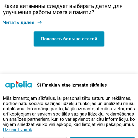
Какие витамины следует выбирать детям для
улучшения работы мозга и памяти?
Читать далее
Показать больше статей
support@aptelia.lv
+371 64 588 892
Šī tīmekļa vietne izmanto sīkfailus
Mēs izmantojam sīkfailus, lai personalizētu saturu un reklāmas,
nodrošinātu sociālo saziņas līdzekļu funkcijas un analizētu mūsu
Предложения и акции
datplūsmu. Informāciju par to, kā jūs izmantojat mūsu vietni, mēs
arī kopīgojam ar saviem sociālās saziņas līdzekļu, reklamēšanas
un analīzes partneriem, kuri to var apvienot ar citu informāciju, ko
Контакты
viņiem sniedzat vai ko viņi apkopo, kad lietojat viņu pakalpojumus.
Uzziniet vairāk
Правила и политика