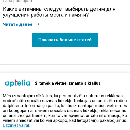
Laba pašsajūta
Какие витамины следует выбирать детям для
улучшения работы мозга и памяти?
Читать далее
Показать больше статей
support@aptelia.lv
+371 64 588 892
Šī tīmekļa vietne izmanto sīkfailus
Mēs izmantojam sīkfailus, lai personalizētu saturu un reklāmas,
nodrošinātu sociālo saziņas līdzekļu funkcijas un analizētu mūsu
Предложения и акции
datplūsmu. Informāciju par to, kā jūs izmantojat mūsu vietni, mēs
arī kopīgojam ar saviem sociālās saziņas līdzekļu, reklamēšanas
un analīzes partneriem, kuri to var apvienot ar citu informāciju, ko
Контакты
viņiem sniedzat vai ko viņi apkopo, kad lietojat viņu pakalpojumus.
Uzziniet vairāk
Правила и политика