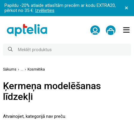
Papildu -20% atlaide atlasītām precēm ar kodu EXTRA20,
pērkot no 35 €:
Izvēlieties
Sākums
...
Kosmētika
Ķermeņa modelēšanas
līdzekļi
Atvainojiet, kategorijā nav preču.