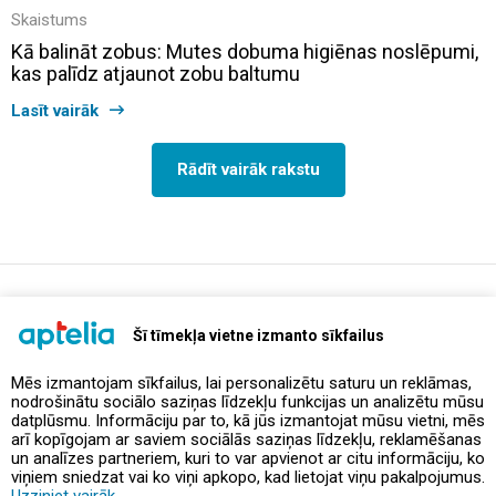
Skaistums
Kā balināt zobus: Mutes dobuma higiēnas noslēpumi,
kas palīdz atjaunot zobu baltumu
Lasīt vairāk
Rādīt vairāk rakstu
support@aptelia.lv
+371 64 588 892
Šī tīmekļa vietne izmanto sīkfailus
Mēs izmantojam sīkfailus, lai personalizētu saturu un reklāmas,
nodrošinātu sociālo saziņas līdzekļu funkcijas un analizētu mūsu
Piedāvājumi un akcijas
datplūsmu. Informāciju par to, kā jūs izmantojat mūsu vietni, mēs
arī kopīgojam ar saviem sociālās saziņas līdzekļu, reklamēšanas
un analīzes partneriem, kuri to var apvienot ar citu informāciju, ko
Kontakti
viņiem sniedzat vai ko viņi apkopo, kad lietojat viņu pakalpojumus.