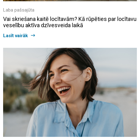
Laba pašsajūta
Vai skriešana kaitē locītavām? Kā rūpēties par locītavu
veselību aktīva dzīvesveida laikā
Lasīt vairāk