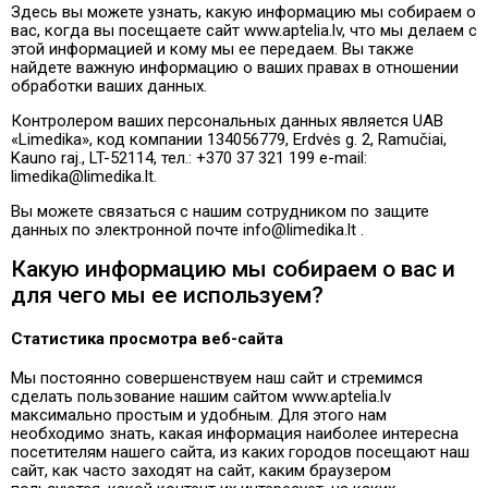
Здесь вы можете узнать, какую информацию мы собираем о
вас, когда вы посещаете сайт www.aptelia.lv, что мы делаем с
этой информацией и кому мы ее передаем. Вы также
найдете важную информацию о ваших правах в отношении
обработки ваших данных.
Контролером ваших персональных данных является UAB
«Limedika», код компании 134056779, Erdvės g. 2, Ramučiai,
Kauno raj., LT-52114, тел.: +370 37 321 199 e-mail:
limedika@limedika.lt.
Вы можете связаться с нашим сотрудником по защите
данных по электронной почте info@limedika.lt .
Какую информацию мы собираем о вас и
для чего мы ее используем?
Статистика просмотра веб-сайта
Мы постоянно совершенствуем наш сайт и стремимся
сделать пользование нашим сайтом www.aptelia.lv
максимально простым и удобным. Для этого нам
необходимо знать, какая информация наиболее интересна
посетителям нашего сайта, из каких городов посещают наш
сайт, как часто заходят на сайт, каким браузером