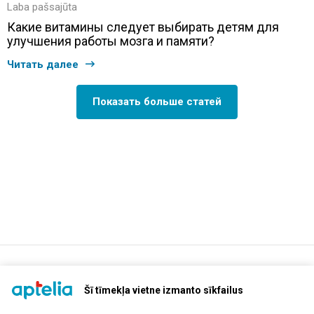
Laba pašsajūta
Какие витамины следует выбирать детям для
улучшения работы мозга и памяти?
Читать далее
Показать больше статей
support@aptelia.lv
+371 64 588 892
Šī tīmekļa vietne izmanto sīkfailus