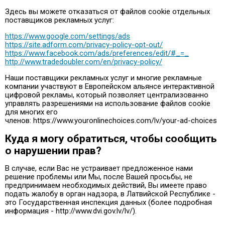
Здесь вы можете отказаться от файлов cookie отдельных
поставщиков рекламных услуг:
https://www.google.com/settings/ads
https://site.adform.com/privacy-policy-opt-out/
https://www.facebook.com/ads/preferences/edit/#_=_
http://www.tradedoubler.com/en/privacy-policy/
Наши поставщики рекламных услуг и многие рекламные
компании участвуют в Европейском альянсе интерактивной
цифровой рекламы, который позволяет централизованно
управлять разрешениями на использование файлов cookie
для многих его
членов: https://www.youronlinechoices.com/lv/your-ad-choices
Куда я могу обратиться, чтобы сообщить
о нарушении прав?
В случае, если Вас не устраивает предложенное нами
решение проблемы или Мы, после Вашей просьбы, не
предпринимаем необходимых действий, Вы имеете право
подать жалобу в орган надзора, в Латвийской Республике -
это Государственная инспекция данных (более подробная
информация - http://www.dvi.gov.lv/lv/).