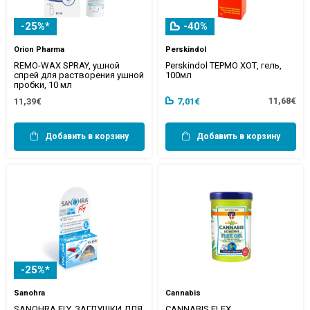
-25%*
-40%
Orion Pharma
Perskindol
REMO-WAX SPRAY, ушной
Perskindol ТЕРМО ХОТ, гель,
спрей для растворения ушной
100мл
пробки, 10 мл
11,68€
11,39€
7,01€
Добавить в корзину
Добавить в корзину
-25%*
Sanohra
Cannabis
SANOHRA FLY, ЗАГЛУШКИ ДЛЯ
CANNABIS FLEX,