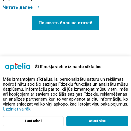
Читать далее
Показать больше статей
support@aptelia.lv
+371 64 588 892
Šī tīmekļa vietne izmanto sīkfailus
Mēs izmantojam sīkfailus, lai personalizētu saturu un reklāmas,
nodrošinātu sociālo saziņas līdzekļu funkcijas un analizētu mūsu
Предложения и акции
datplūsmu. Informāciju par to, kā jūs izmantojat mūsu vietni, mēs
arī kopīgojam ar saviem sociālās saziņas līdzekļu, reklamēšanas
un analīzes partneriem, kuri to var apvienot ar citu informāciju, ko
Контакты
viņiem sniedzat vai ko viņi apkopo, kad lietojat viņu pakalpojumus.
Uzziniet vairāk
Правила и политика
Ļaut atlasi
Atļaut visu