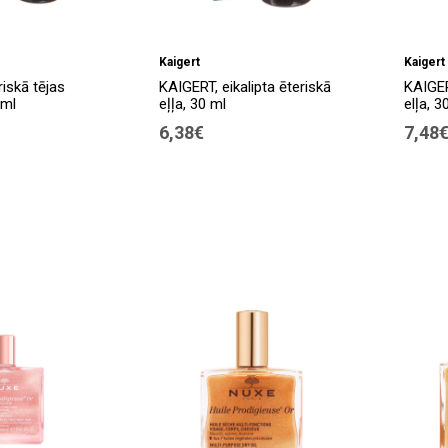
Kaigert
Kaigert
iskā tējas
KAIGERT, eikalipta ēteriskā
KAIGER
 ml
eļļa, 30 ml
elļa, 3
6,38€
7,48