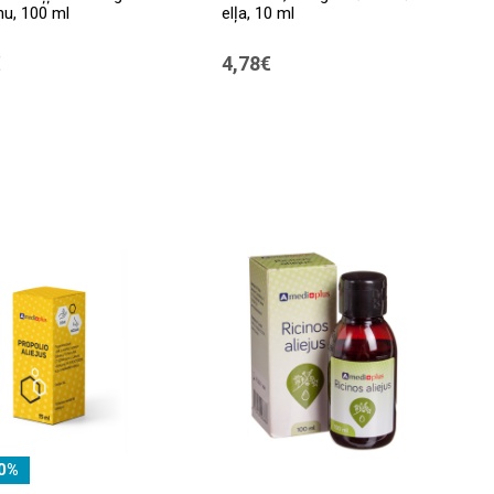
nu, 100 ml
elļa, 10 ml
€
4,78€
0%