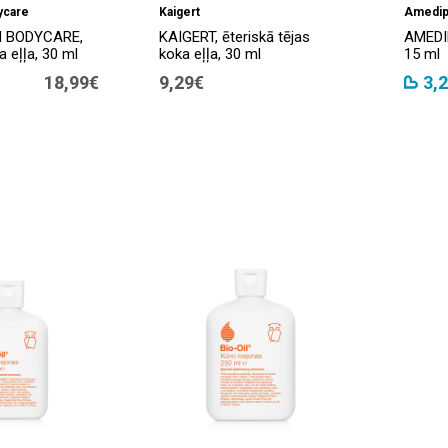
ycare
Kaigert
Amedip
 BODYCARE,
KAIGERT, ēteriskā tējas
AMEDIP
a eļļa, 30 ml
koka eļļa, 30 ml
15 ml
18,99€
9,29€
3,