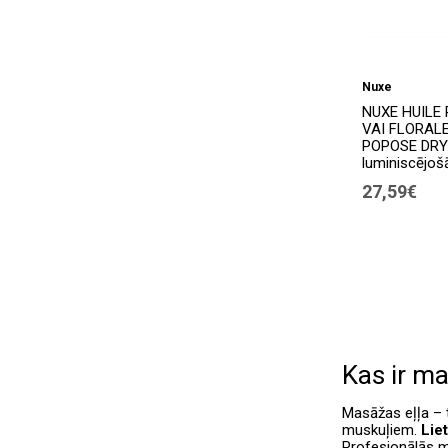
Nuxe
NUXE HUILE 
VAI FLORALE
POPOSE DRY 
luminiscējošā
27,59€
Kas ir m
Masāžas eļļa – t
muskuļiem.
Liet
Profesionālās m