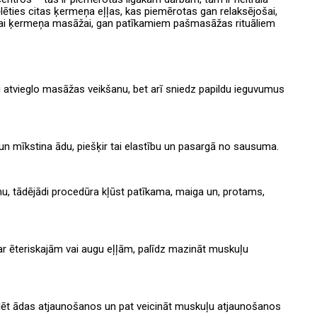
ēties citas ķermeņa eļļas, kas piemērotas gan relaksējošai,
ālai ķermeņa masāžai, gan patīkamiem pašmasāžas rituāliem
i atvieglo masāžas veikšanu, bet arī sniedz papildu ieguvumus
un mīkstina ādu, piešķir tai elastību un pasargā no sausuma.
u, tādējādi procedūra kļūst patīkama, maiga un, protams,
r ēteriskajām vai augu eļļām, palīdz mazināt muskuļu
ulēt ādas atjaunošanos un pat veicināt muskuļu atjaunošanos