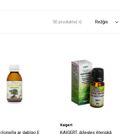
50 produkts(-i)
Kaigert
rīcineļļa ar dabīgo E
KAIGERT, dižegles ēteriskā