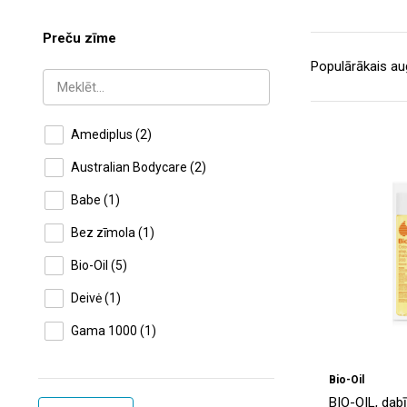
Preču zīme
Amediplus
(2)
Australian Bodycare
(2)
Babe
(1)
Bez zīmola
(1)
Bio-Oil
(5)
Deivė
(1)
Gama 1000
(1)
Kaigert
(6)
Bio-Oil
Naujoji Barmunė
(16)
BIO-OIL, dab