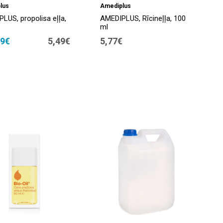
lus
Amediplus
LUS, propolisa eļļa,
AMEDIPLUS, Rīcineļļa, 100
ml
29€
5,49€
5,77€