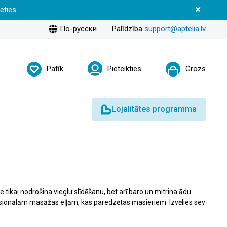
ieties
По-русски
Palīdzība
support@aptelia.lv
Patīk
Pieteikties
Grozs
Lojalitātes programma
tikai nodrošina vieglu slīdēšanu, bet arī baro un mitrina ādu.
rofesionālām masāžas eļļām, kas paredzētas masieriem. Izvēlies sev
 ķermeņa ādu.