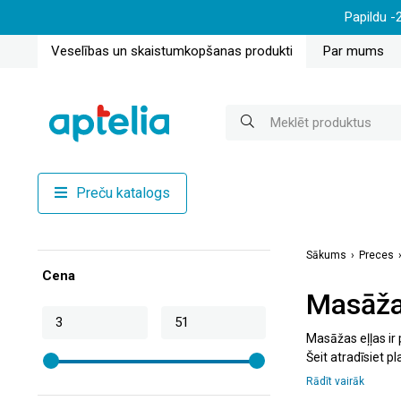
Papildu -
Veselības un skaistumkopšanas produkti
Par mums
Preču katalogs
Sākums
Preces
Cena
Masāža
Masāžas eļļas ir 
Šeit atradīsiet p
piemērotāko eļļu
Rādīt vairāk