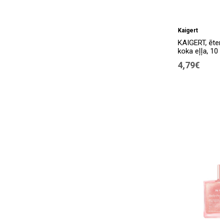
Kaigert
KAIGERT, ēter
koka eļļa, 10
4,79€