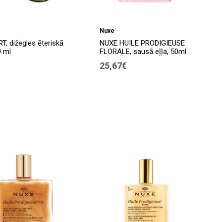
Nuxe
T, dižegles ēteriskā
NUXE HUILE PRODIGIEUSE
0 ml
FLORALE, sausā eļļa, 50ml
€
25,67€