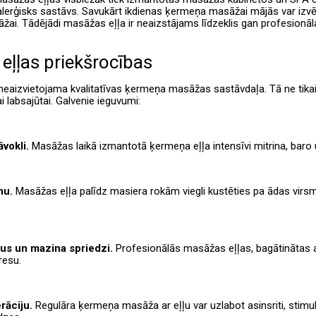
lerģisks sastāvs. Savukārt ikdienas ķermeņa masāžai mājās var izvēl
žai. Tādējādi masāžas eļļa ir neaizstājams līdzeklis gan profesion
eļļas priekšrocības
 neaizvietojama kvalitatīvas ķermeņa masāžas sastāvdaļa. Tā ne tika
i labsajūtai. Galvenie ieguvumi:
āvokli.
Masāžas laikā izmantotā ķermeņa eļļa intensīvi mitrina, baro 
nu.
Masāžas eļļa palīdz masiera rokām viegli kustēties pa ādas virsm
us un mazina spriedzi.
Profesionālās masāžas eļļas, bagātinātas a
resu.
rāciju.
Regulāra ķermeņa masāža ar eļļu var uzlabot asinsriti, stim