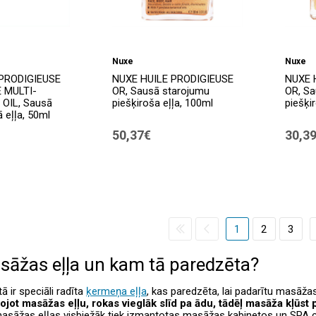
Nuxe
Nuxe
PRODIGIEUSE
NUXE HUILE PRODIGIEUSE
NUXE 
 MULTI-
OR, Sausā starojumu
OR, Sa
OIL, Sausā
piešķiroša eļļa, 100ml
piešķi
 eļļa, 50ml
50,37€
30,3
1
2
3
asāžas eļļa un kam tā paredzēta?
ā ir speciāli radīta
ķermeņa eļļa
, kas paredzēta, lai padarītu masāža
ojot masāžas eļļu, rokas vieglāk slīd pa ādu, tādēļ masāža kļūst
asāžas eļļas visbiežāk tiek izmantotas masāžas kabinetos un SPA ce