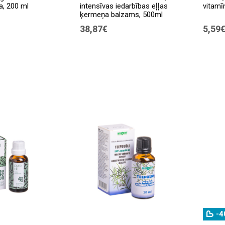
a, 200 ml
intensīvas iedarbības eļļas
vitamī
ķermeņa balzams, 500ml
38,87€
5,59
-4