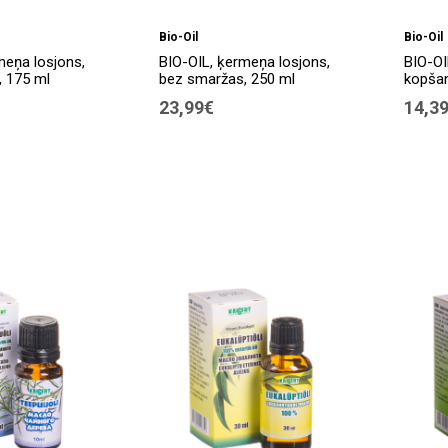
Bio-Oil
Bio-Oil
meņa losjons,
BIO-OIL, ķermeņa losjons,
BIO-OI
 175 ml
bez smaržas, 250 ml
kopšan
23,99€
14,3