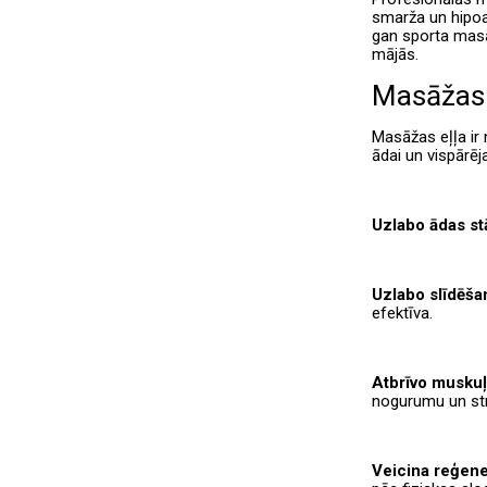
smarža un hipoa
gan sporta masā
mājās.
Masāžas 
Masāžas eļļa ir
ādai un vispārēja
Uzlabo ādas st
Uzlabo slīdēša
efektīva.
Atbrīvo muskuļ
nogurumu un st
Veicina reģene