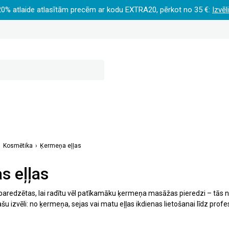
20% atlaide atlasītām precēm ar kodu EXTRA20, pērkot no 35 €:
Izvēl
Kosmētika
Ķermeņa eļļas
s eļļas
paredzētas, lai radītu vēl patīkamāku ķermeņa masāžas pieredzi – tās ne 
lašu izvēli: no ķermeņa, sejas vai matu eļļas ikdienas lietošanai līdz p
 atbilstoši savām vajadzībām un izbaudi relaksējošu masāžu un maigu