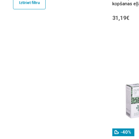
Iztīriet filtru
kopšanas eļļ
Nuxe
(8)
31,19€
Oro Di Spello
(1)
Prephar
(5)
Žiedė
(1)
-40%