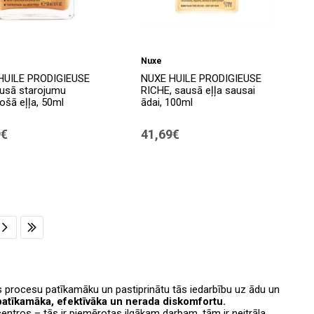
Nuxe
HUILE PRODIGIEUSE
NUXE HUILE PRODIGIEUSE
usā starojumu
RICHE, sausā eļļa sausai
rošā eļļa, 50ml
ādai, 100ml
9€
41,69€
s procesu patīkamāku un pastiprinātu tās iedarbību uz ādu un
 patīkamāka, efektīvāka un nerada diskomfortu.
ntros – tās ir piemērotas ilgākam darbam, tām ir neitrāla