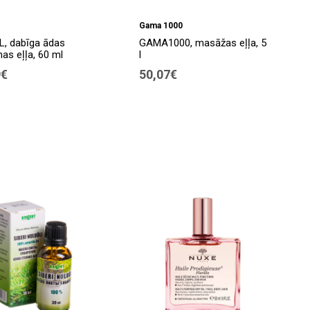
Gama 1000
L, dabīga ādas
GAMA1000, masāžas eļļa, 5
as eļļa, 60 ml
l
9€
50,07€