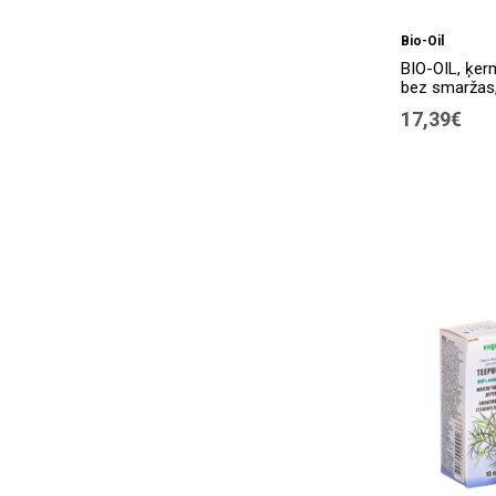
Bio-Oil
BIO-OIL, ķer
bez smaržas,
17,39€