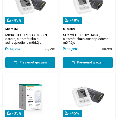
-45%
-40%
Microlife
Microlife
MICROLIFE BP B3 COMFORT
MICROLIFE BP B2 BASIC,
dators, automātiskais
automātiskais asinsspiediena
asinsspiediena mērītājs
mērītājs
90,79€
58,99€
49,93€
35,39€
Pievienot grozam
Pievienot grozam
-35%
-45%