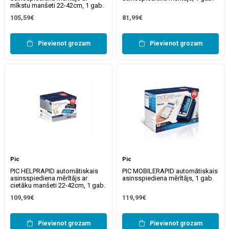
mīkstu manšeti 22-42cm, 1 gab.
105,59€
81,99€
Pievienot grozam
Pievienot grozam
Pic
Pic
PIC HELPRAPID automātiskais
PIC MOBILERAPID automātiskais
asinsspiediena mērītājs ar
asinsspiediena mērītājs, 1 gab.
cietāku manšeti 22-42cm, 1 gab.
109,99€
119,99€
Pievienot grozam
Pievienot grozam