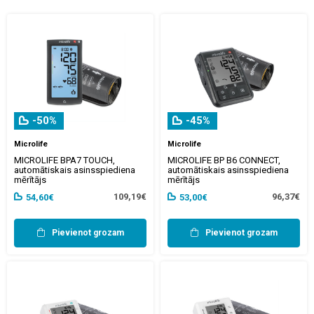
-50%
-45%
Microlife
Microlife
MICROLIFE BPA7 TOUCH,
MICROLIFE BP B6 CONNECT,
automātiskais asinsspiediena
automātiskais asinsspiediena
mērītājs
mērītājs
109,19€
96,37€
54,60€
53,00€
Pievienot grozam
Pievienot grozam