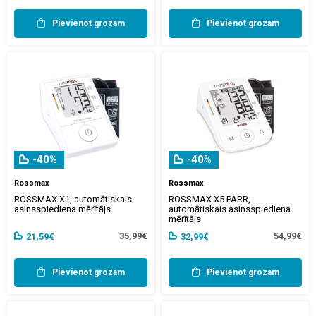
Pievienot grozam
Pievienot grozam
-40%
-40%
Rossmax
Rossmax
ROSSMAX X1, automātiskais
ROSSMAX X5 PARR,
asinsspiediena mērītājs
automātiskais asinsspiediena
mērītājs
35,99€
54,99€
21,59€
32,99€
Pievienot grozam
Pievienot grozam