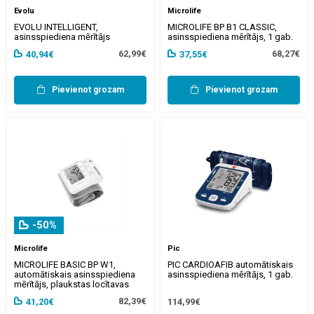
Evolu
Microlife
EVOLU INTELLIGENT,
MICROLIFE BP B1 CLASSIC,
asinsspiediena mērītājs
asinsspiediena mērītājs, 1 gab.
62,99€
68,27€
40,94€
37,55€
Pievienot grozam
Pievienot grozam
-50%
Microlife
Pic
MICROLIFE BASIC BP W1,
PIC CARDIOAFIB automātiskais
automātiskais asinsspiediena
asinsspiediena mērītājs, 1 gab.
mērītājs, plaukstas locītavas
82,39€
41,20€
114,99€