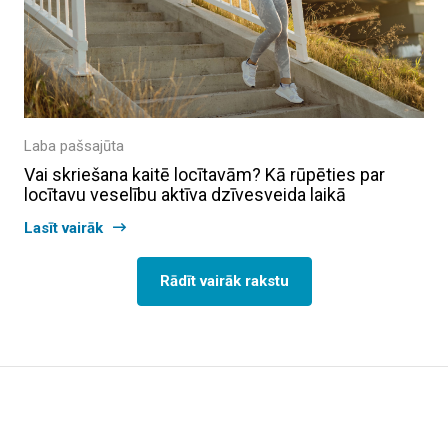
Laba pašsajūta
Vai skriešana kaitē locītavām? Kā rūpēties par
locītavu veselību aktīva dzīvesveida laikā
Lasīt vairāk
Rādīt vairāk rakstu