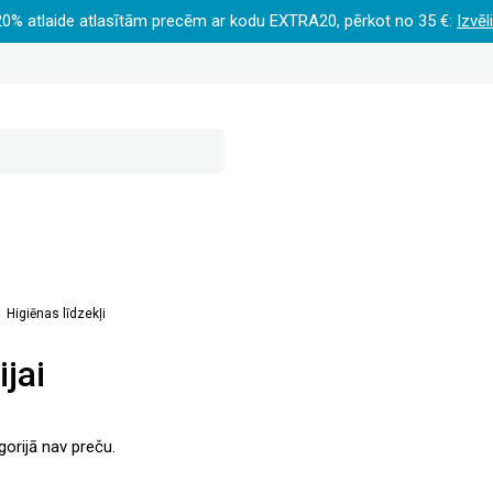
20% atlaide atlasītām precēm ar kodu EXTRA20, pērkot no 35 €:
Izvēl
Higiēnas līdzekļi
ijai
gorijā nav preču.