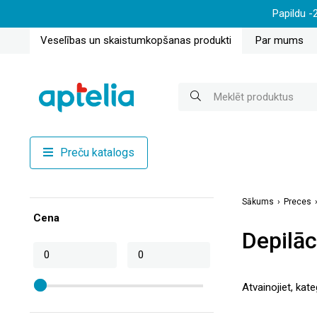
Papildu -
Veselības un skaistumkopšanas produkti
Par mums
Preču katalogs
Sākums
Preces
Cena
Depilāc
Atvainojiet, kate