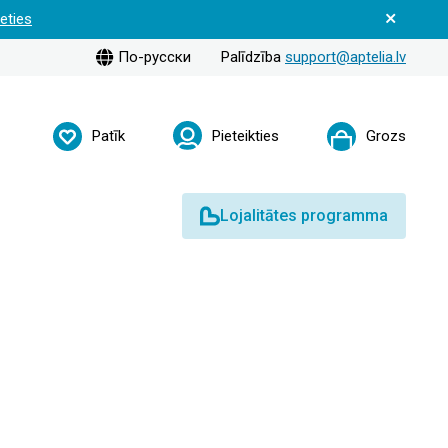
ieties
По-русски
Palīdzība
support@aptelia.lv
Patīk
Pieteikties
Grozs
Lojalitātes programma