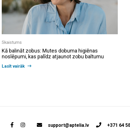
Skaistums
Kā balināt zobus: Mutes dobuma higiēnas
noslēpumi, kas palīdz atjaunot zobu baltumu
Lasīt vairāk
support@aptelia.lv
+371 64 5