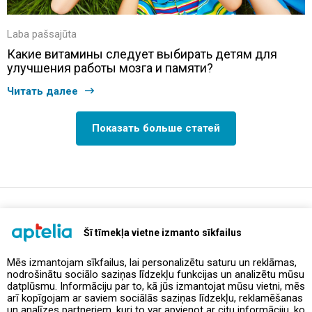
Laba pašsajūta
Какие витамины следует выбирать детям для
улучшения работы мозга и памяти?
Читать далее
Показать больше статей
support@aptelia.lv
+371 64 588 892
Šī tīmekļa vietne izmanto sīkfailus
Mēs izmantojam sīkfailus, lai personalizētu saturu un reklāmas,
nodrošinātu sociālo saziņas līdzekļu funkcijas un analizētu mūsu
Предложения и акции
datplūsmu. Informāciju par to, kā jūs izmantojat mūsu vietni, mēs
arī kopīgojam ar saviem sociālās saziņas līdzekļu, reklamēšanas
un analīzes partneriem, kuri to var apvienot ar citu informāciju, ko