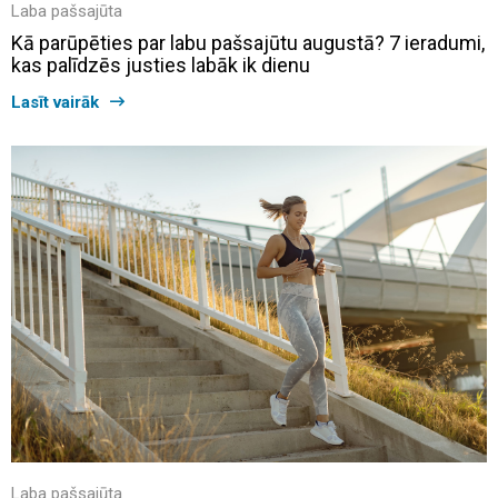
Laba pašsajūta
Kā parūpēties par labu pašsajūtu augustā? 7 ieradumi,
kas palīdzēs justies labāk ik dienu
Lasīt vairāk
Laba pašsajūta