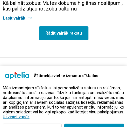
Kā balināt zobus: Mutes dobuma higiēnas noslēpumi,
kas palīdz atjaunot zobu baltumu
Lasīt vairāk
Rādīt vairāk rakstu
support@aptelia.lv
+371 64 588 892
Šī tīmekļa vietne izmanto sīkfailus
Mēs izmantojam sīkfailus, lai personalizētu saturu un reklāmas,
nodrošinātu sociālo saziņas līdzekļu funkcijas un analizētu mūsu
Piedāvājumi un akcijas
datplūsmu. Informāciju par to, kā jūs izmantojat mūsu vietni, mēs
arī kopīgojam ar saviem sociālās saziņas līdzekļu, reklamēšanas
un analīzes partneriem, kuri to var apvienot ar citu informāciju, ko
Kontakti
viņiem sniedzat vai ko viņi apkopo, kad lietojat viņu pakalpojumus.
Uzziniet vairāk
Noteikumi un politikas