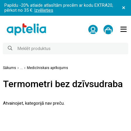
Papildu -20% atlaide atlasītām precēm ar kodu EXTRA20,
pērkot no 35 €:
Izvēlieties
Sākums
...
Medicīniskais aprīkojums
Termometri bez dzīvsudraba
Atvainojiet, kategorijā nav preču.