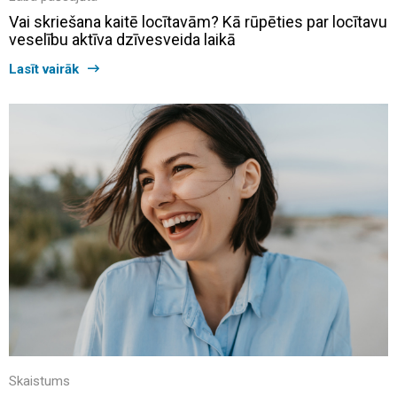
Vai skriešana kaitē locītavām? Kā rūpēties par locītavu
veselību aktīva dzīvesveida laikā
Lasīt vairāk
Skaistums