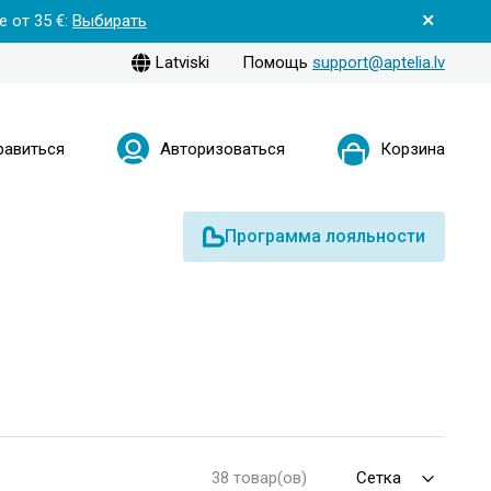
 от 35 €:
Выбирать
Latviski
Помощь
support@aptelia.lv
равиться
Авторизоваться
Корзина
Программа лояльности
38 товар(ов)