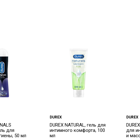
DUREX
DUREX
INALS
DUREX NATURAL, гель для
DUREX
ель для
интимного комфорта, 100
для и
гиены, 50 мл
мл
и мас