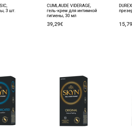
SIC,
CUMLAUDE VIDERAGE,
DUREX
ы, 3 шт.
гель-крем для интимной
презер
гигиены, 30 мл
39,29€
15,7