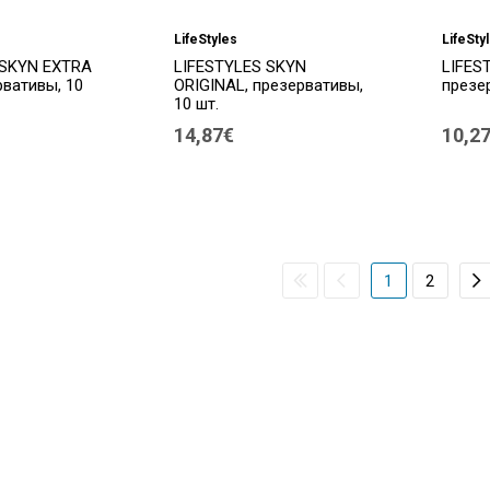
LifeStyles
LifeSty
 SKYN EXTRA
LIFESTYLES SKYN
LIFES
рвативы, 10
ORIGINAL, презервативы,
презер
10 шт.
14,87€
10,2
1
2
ы