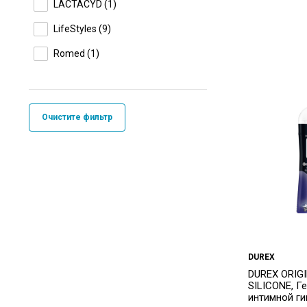
LACTACYD
(1)
LifeStyles
(9)
Romed
(1)
Sasmar
(1)
Очистите фильтр
DUREX
DUREX ORIG
SILICONE, Г
интимной ги