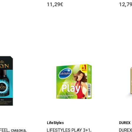
11,29€
12,7
LifeStyles
DUREX
EEL, смазка,
LIFESTYLES PLAY 3+1,
DUREX