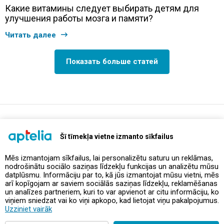
Какие витамины следует выбирать детям для
улучшения работы мозга и памяти?
Читать далее
Показать больше статей
support@aptelia.lv
+371 64 588 892
Šī tīmekļa vietne izmanto sīkfailus
Mēs izmantojam sīkfailus, lai personalizētu saturu un reklāmas,
nodrošinātu sociālo saziņas līdzekļu funkcijas un analizētu mūsu
Предложения и акции
datplūsmu. Informāciju par to, kā jūs izmantojat mūsu vietni, mēs
arī kopīgojam ar saviem sociālās saziņas līdzekļu, reklamēšanas
un analīzes partneriem, kuri to var apvienot ar citu informāciju, ko
Контакты
viņiem sniedzat vai ko viņi apkopo, kad lietojat viņu pakalpojumus.
Uzziniet vairāk
Правила и политика