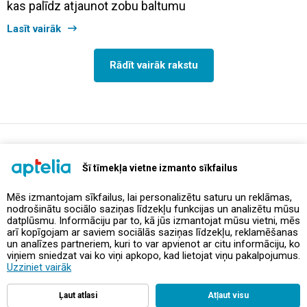
kas palīdz atjaunot zobu baltumu
Lasīt vairāk
Rādīt vairāk rakstu
support@aptelia.lv
+371 64 588 892
Šī tīmekļa vietne izmanto sīkfailus
Mēs izmantojam sīkfailus, lai personalizētu saturu un reklāmas,
nodrošinātu sociālo saziņas līdzekļu funkcijas un analizētu mūsu
Piedāvājumi un akcijas
datplūsmu. Informāciju par to, kā jūs izmantojat mūsu vietni, mēs
arī kopīgojam ar saviem sociālās saziņas līdzekļu, reklamēšanas
un analīzes partneriem, kuri to var apvienot ar citu informāciju, ko
Kontakti
viņiem sniedzat vai ko viņi apkopo, kad lietojat viņu pakalpojumus.
Uzziniet vairāk
Noteikumi un politikas
Ļaut atlasi
Atļaut visu