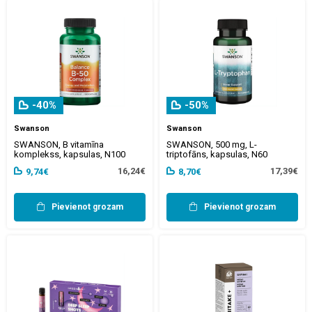
-40%
-50%
Swanson
Swanson
SWANSON, B vitamīna
SWANSON, 500 mg, L-
komplekss, kapsulas, N100
triptofāns, kapsulas, N60
16,24€
17,39€
9,74€
8,70€
Pievienot grozam
Pievienot grozam