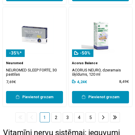
-35%*
-50%
Neuromed
Acorus Balance
NEUROMED SLEEP FORTE, 30
ACORUS NEURO, dzeramais
pastilas
šķīdums, 120 ml
8,49€
7,69€
4,24€
Pievienot grozam
Pievienot grozam
1
2
3
4
5
Vitamīni nervu sistēmai: ieguvumi