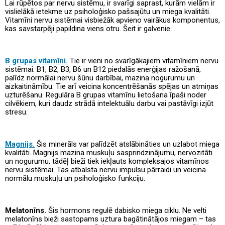
Lai rūpētos par nervu sistēmu, ir svarīgi saprast, kurām vielām ir
vislielākā ietekme uz psiholoģisko pašsajūtu un miega kvalitāti.
Vitamīni nervu sistēmai visbiežāk apvieno vairākus komponentus,
kas savstarpēji papildina viens otru. Šeit ir galvenie:
B grupas vitamīni.
Tie ir vieni no svarīgākajiem vitamīniem nervu
sistēmai. B1, B2, B3, B6 un B12 piedalās enerģijas ražošanā,
palīdz normālai nervu šūnu darbībai, mazina nogurumu un
aizkaitināmību. Tie arī veicina koncentrēšanās spējas un atmiņas
uzturēšanu. Regulāra B grupas vitamīnu lietošana īpaši noder
cilvēkiem, kuri daudz strādā intelektuālu darbu vai pastāvīgi izjūt
stresu.
Magnijs.
Šis minerāls var palīdzēt atslābināties un uzlabot miega
kvalitāti. Magnijs mazina muskuļu sasprindzinājumu, nervozitāti
un nogurumu, tādēļ bieži tiek iekļauts kompleksajos vitamīnos
nervu sistēmai. Tas atbalsta nervu impulsu pārraidi un veicina
normālu muskuļu un psiholoģisko funkciju.
Melatonīns.
Šis hormons regulē dabisko miega ciklu. Ne velti
melatonīns bieži sastopams uztura bagātinātājos miegam – tas