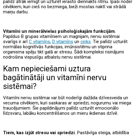
palīdz ātrāk iemigt un uzturēt ierasto diennakts ritmu. Īpaši noder
cilvēkiem, kuri cieš no bezmiega, bieži mostas naktī vai strādā
maiņu darbu.
Vitamīni un minerālvielas psiholoģiskajām funkcijām.
Papildus B grupas vitamīniem un magnijam, nervu sistēmai
svarīgs ir arī
C vitamīns
,
D vitamīns
un
cinks
. Tie palīdz uzturēt
normālas kognitīvās funkcijas, imūnsistēmu un stiprina
organisma spēju tikt galā ar stresu. Šādi kompleksi risinājumi
nodrošina vispusīgu atbalstu nervu sistēmai.
Kam nepieciešami uztura
bagātinātāji un vitamīni nervu
sistēmai?
Vitamīni nervu sistēmai var būt noderīgi dažāda dzīvesveida un
vecuma cilvēkiem, kuri saskaras ar spriedzi, nogurumu vai miega
traucējumiem. Šie papildinājumi palīdz uzturēt emocionālo
līdzsvaru, labāku koncentrēšanos un mieru ikdienas dzīvē.
Tiem, kas izjūt stresu vai spriedzi.
Pastāvīga steiga, atbildība