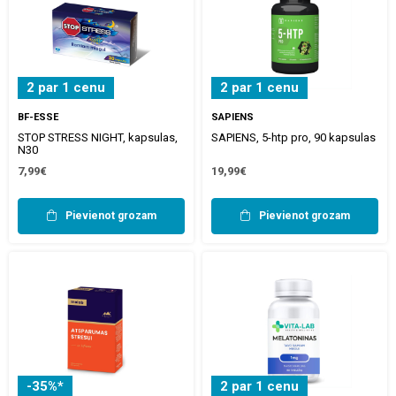
2 par 1 cenu
2 par 1 cenu
BF-ESSE
SAPIENS
STOP STRESS NIGHT, kapsulas,
SAPIENS, 5-htp pro, 90 kapsulas
N30
7,99€
19,99€
Pievienot grozam
Pievienot grozam
-35%*
2 par 1 cenu