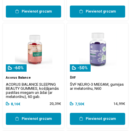
Pievienot grozam
Pievienot grozam
-60%
-50%
Acorus Balance
ŠVF
ACORUS BALANCE SLEEPING
ŠVF NEURO-3 MIEGAM, gumijas
BEAUTY GUMMIES, košļājamās
ar melatonīnu, N60
pastilas miegam un ādai (ar
melatonīnu), 60 gab.
20,39€
14,99€
8,16€
7,50€
Pievienot grozam
Pievienot grozam