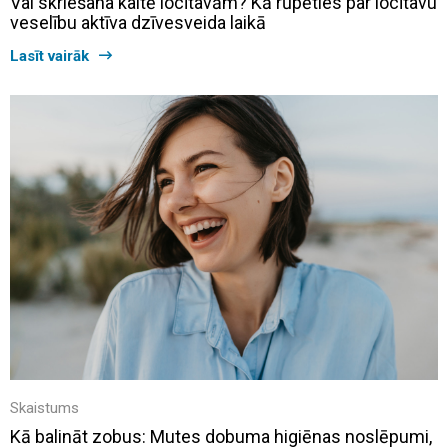
Vai skriešana kaitē locītavām? Kā rūpēties par locītavu
veselību aktīva dzīvesveida laikā
Lasīt vairāk
Skaistums
Kā balināt zobus: Mutes dobuma higiēnas noslēpumi,