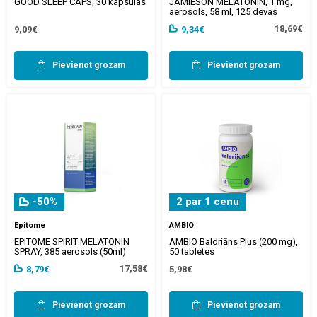
GOOD SLEEP CAPS, 30 kapsulas
JAMIESON MELATONIN, 1 mg,
aerosols, 58 ml, 125 devas
18,69€
9,09€
9,34€
Pievienot grozam
Pievienot grozam
-50%
2 par 1 cenu
Epitome
AMBIO
EPITOME SPIRIT MELATONIN
AMBIO Baldriāns Plus (200 mg),
SPRAY, 385 aerosols (50ml)
50 tabletes
17,58€
8,79€
5,98€
Pievienot grozam
Pievienot grozam