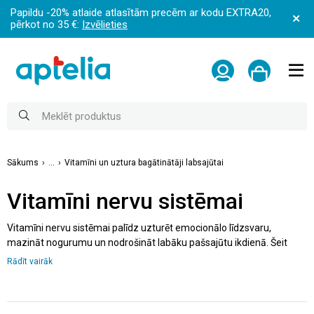
Papildu -20% atlaide atlasītām precēm ar kodu EXTRA20,
pērkot no 35 €:
Izvēlieties
Sākums
...
Vitamīni un uztura bagātinātāji labsajūtai
Vitamīni nervu sistēmai
Vitamīni nervu sistēmai palīdz uzturēt emocionālo līdzsvaru,
mazināt nogurumu un nodrošināt labāku pašsajūtu ikdienā. Šeit
atradīsiet plašu līdzekļu izvēli – no B grupas vitamīniem un magnija
Rādīt vairāk
līdz speciāliem papildinājumiem, kas paredzēti miega kvalitātes
uzlabošanai un atslābināšanai. Šie produkti veicina normālu nervu
sistēmas darbību un mierīgāku ikdienu gan tiem, kas izjūt stresu,