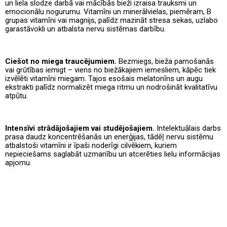
un liela slodze darbā vai mācībās bieži izraisa trauksmi un
emocionālu nogurumu. Vitamīni un minerālvielas, piemēram, B
grupas vitamīni vai magnijs, palīdz mazināt stresa sekas, uzlabo
garastāvokli un atbalsta nervu sistēmas darbību.
Ciešot no miega traucējumiem.
Bezmiegs, bieža pamošanās
vai grūtības iemigt – viens no biežākajiem iemesliem, kāpēc tiek
izvēlēti vitamīni miegam. Tajos esošais melatonīns un augu
ekstrakti palīdz normalizēt miega ritmu un nodrošināt kvalitatīvu
atpūtu.
Intensīvi strādājošajiem vai studējošajiem.
Intelektuālais darbs
prasa daudz koncentrēšanās un enerģijas, tādēļ nervu sistēmu
atbalstoši vitamīni ir īpaši noderīgi cilvēkiem, kuriem
nepieciešams saglabāt uzmanību un atcerēties lielu informācijas
apjomu.