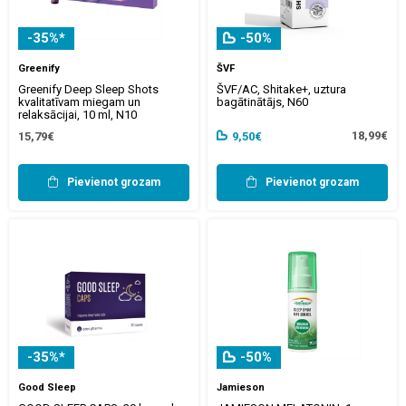
-35%*
-50%
Greenify
ŠVF
Greenify Deep Sleep Shots
ŠVF/AC, Shitake+, uztura
kvalitatīvam miegam un
bagātinātājs, N60
relaksācijai, 10 ml, N10
18,99€
15,79€
9,50€
Pievienot grozam
Pievienot grozam
-35%*
-50%
Good Sleep
Jamieson