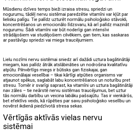
Mūsdienu dzīves temps bieži izraisa stresu, spriedzi un
nogurumu, tādēļ nervu sistēmai paredzētie vitamīni var kļūt par
lielisku palīgu. Tie palīdz uzturēt normālu psiholoģisko stāvokli,
koncentrēšanos un emocionālo līdzsvaru, kā arī palīdz mazināt
nogurumu. Šādi vitamīni var būt noderīgi gan intensīvi
strādājošiem vai studējošiem cilvēkiem, gan tiem, kas saskaras
ar pastāvīgu spriedzi vai miega traucējumiem.
Lielu nozīmi nervu sistēmai sniedz arī dažādi uztura bagātinātāji
miegam, kas palīdz ātrāk atslābināties un nodrošina kvalitatīvu
atpūtu. Pilnvērtīgs miegs ir būtisks gan fiziskajai, gan
emocionālajai veselībai – tikai kārtīgi atpūties organisms var
atjaunot spēkus, saglabāt labu koncentrēšanos un noturību pret
stresu. Tomēr ir svarīgi saprast, ka vitamīni un uztura bagātinātāji
nav zāles – tie neārstē nervu sistēmas traucējumus, bet uztur
tās normālu darbību un veicina labāku pašsajūtu. Tas ir vienkāršs,
bet efektīvs veids, kā rūpēties par savu psiholoģisko veselību un
novērst ikdienā piedzīvotā stresa sekas.
Vērtīgās aktīvās vielas nervu
sistēmai