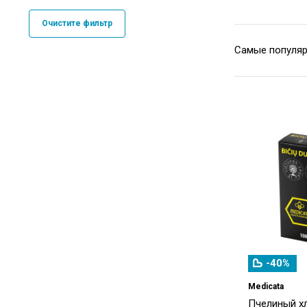
Очистите фильтр
-40%
Medicata
Пчелиный хл