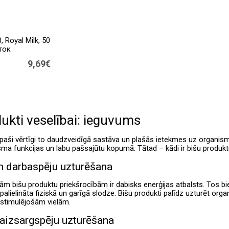
 Royal Milk, 50
ток
9,69€
ukti veselībai: ieguvums
īpaši vērtīgi to daudzveidīgā sastāva un plašās ietekmes uz organismu d
ma funkcijas un labu pašsajūtu kopumā. Tātad – kādi ir bišu prod
n darbaspēju uzturēšana
jām bišu produktu priekšrocībām ir dabisks enerģijas atbalsts. Tos 
palielināta fiziskā un garīgā slodze. Bišu produkti palīdz uzturēt o
 stimulējošām vielām.
aizsargspēju uzturēšana