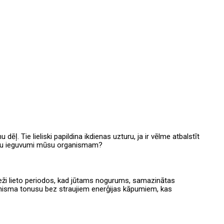
ēļ. Tie lieliski papildina ikdienas uzturu, ja ir vēlme atbalstīt
uktu ieguvumi mūsu organismam?
bieži lieto periodos, kad jūtams nogurums, samazinātas
rganisma tonusu bez straujiem enerģijas kāpumiem, kas