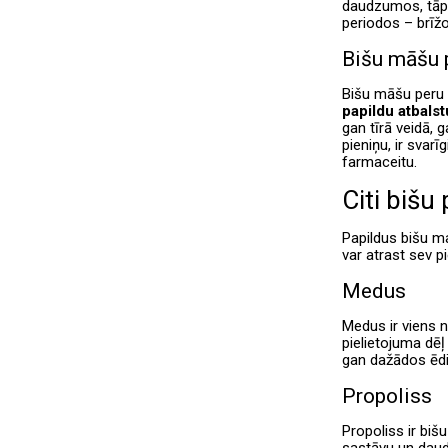
daudzumos, tāpēc
periodos – brīž
Bišu māšu p
Bišu māšu peru p
papildu atbalstu
gan tīrā veidā, 
pieniņu, ir svar
farmaceitu.
Citi bišu
Papildus bišu ma
var atrast sev 
Medus
Medus ir viens 
pielietojuma dēļ
gan dažādos ēdi
Propoliss
Propoliss ir bišu
sastāvu un daudz