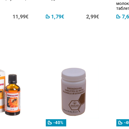
молоко
табле
11,99€
1,79€
2,99€
7,
-40%
-4