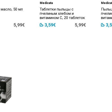
Medicata
Medica
масло, 50 мл
Таблетки пыльцы с
Пыльц
пчелиным хлебом и
пчели
витамином С, 20 таблеток
витам
5,99€
3,59€
5,99€
3,