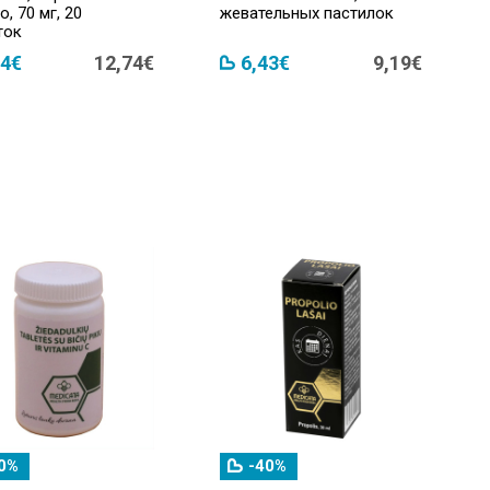
, 70 мг, 20
жевательных пастилок
ток
64€
12,74€
6,43€
9,19€
0%
-40%