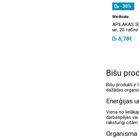
-30%
Medicata
APILAKAS 50,
мг, 20 табле
6,78€
Bišu prod
Bišu produkti ir 
dažādas organis
Enerģijas u
Viena no lielāka
darbaspējas vai 
raksturīgi citām
Organisma 