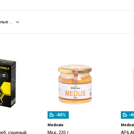
-40%
-4
Medicata
Medica
еб, сушеный,
Мед, 220 г.
APILA