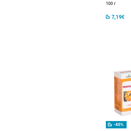
100 г
7,19€
-40%