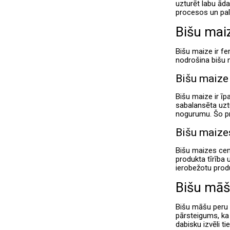
uzturēt labu āda
procesos un pal
Bišu mai
Bišu maize ir fe
nodrošina bišu m
Bišu maize 
Bišu maize ir īp
sabalansēta uzt
nogurumu. Šo pro
Bišu maizes
Bišu maizes cen
produkta tīrība 
ierobežotu pro
Bišu māš
Bišu māšu peru p
pārsteigums, ka 
dabisku izvēli t