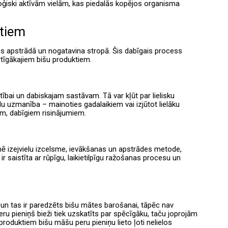
oloģiski aktīvām vielām, kas piedalās kopējos organisma
ktiem
tes apstrādā un nogatavina stropā. Šis dabīgais process
rtīgākajiem bišu produktiem.
tībai un dabiskajam sastāvam. Tā var kļūt par lielisku
 uzmanība – mainoties gadalaikiem vai izjūtot lielāku
em, dabīgiem risinājumiem.
mē izejvielu izcelsme, ievākšanas un apstrādes metode,
r saistīta ar rūpīgu, laikietilpīgu ražošanas procesu un
 un tas ir paredzēts bišu mātes barošanai, tāpēc nav
ru pieniņš bieži tiek uzskatīts par spēcīgāku, taču joprojām
 produktiem bišu māšu peru pieniņu lieto ļoti nelielos