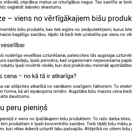
s stāvokli, stiprākus matus un izturīgākus nagus. Tas saistīts ar bi
īdz saglabāt dabisko skaistumu.
ze – viens no vērtīgākajiem bišu produ
rmentēts bišu produkts, kas tiek iegūts no ziedputekšņiem, kurus bi
aizei bagātīgu sastāvu, tāpēc tā bieži tiek uzskatīta par vienu no vē
veselībai
aši noderīga veselības uzturēšanai, pateicoties tās augstajai uzturvēr
ura sastāvdaļu, īpaši periodos, kad organismam nepieciešama papildu
duktu īpaši novērtē cilvēki, kuri dod priekšroku minimāli apstrādāti
 cena – no kā tā ir atkarīga?
a var atšķirties atkarībā no vairākiem svarīgiem faktoriem. To ietek
un forma, kā arī iepakojuma izmērs. Augstāka bišu maizes cena bieži i
dukta daudzumu.
u peru pieniņš
ieniņš ir viens no īpašākajiem bišu produktiem. To ražo darba bites,
šim produktam ir īpaši koncentrēts sastāvs. Tieši tādēļ bišu māšu pe
iem, kuri vēlas ikdienā uzturēt labu pašsajūtu. Atšķirībā no citiem bišu