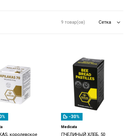
9 товар(ов)
0%
-30%
ta
Medicata
KAS, королевское
ПЧЕЛИНЫЙ ХЛЕБ, 50