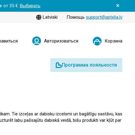
 от 35 €:
Выбирать
Latviski
Помощь
support@aptelia.lv
равиться
Авторизоваться
Корзина
Программа лояльности
vēkam. Tie izceļas ar dabisku izcelsmi un bagātīgu sastāvu, kas
turēt labu pašsajūtu dabiskā veidā, bišu produkti var kļūt par
orijā atradīsiet dažādus bišu produktus, kas pielāgoti
šanai.