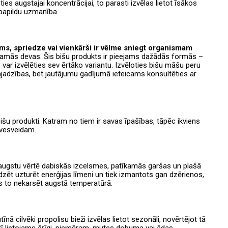
ies augstajai koncentrācijai, to parasti izvēlas lietot īsākos
papildu uzmanība.
ms, spriedze vai vienkārši ir vēlme sniegt organismam
eicamās devas. Šis bišu produkts ir pieejams dažādās formās –
 var izvēlēties sev ērtāko variantu. Izvēloties bišu māšu peru
vajadzības, bet jautājumu gadījumā ieteicams konsultēties ar
bišu produkti. Katram no tiem ir savas īpašības, tāpēc ikviens
īvesveidam.
augstu vērtē dabiskās izcelsmes, patīkamās garšas un plašā
īdzēt uzturēt enerģijas līmeni un tiek izmantots gan dzērienos,
s to nekarsēt augstā temperatūrā.
īnā cilvēki propolisu bieži izvēlas lietot sezonāli, novērtējot tā
arī lietojams ārīgi, piemēram, mutes dobuma vai ādas