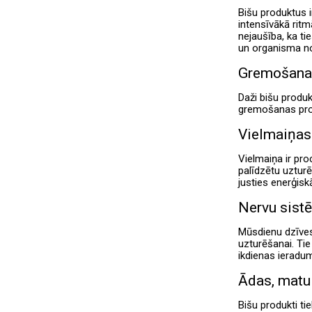
Bišu produktus 
intensīvākā ritm
nejaušība, ka ti
un organisma not
Gremošanas
Daži bišu produk
gremošanas proc
Vielmaiņas
Vielmaiņa ir proc
palīdzētu uzturēt
justies enerģisk
Nervu sist
Mūsdienu dzīves 
uzturēšanai. Tie
ikdienas ieradu
Ādas, matu
Bišu produkti tie