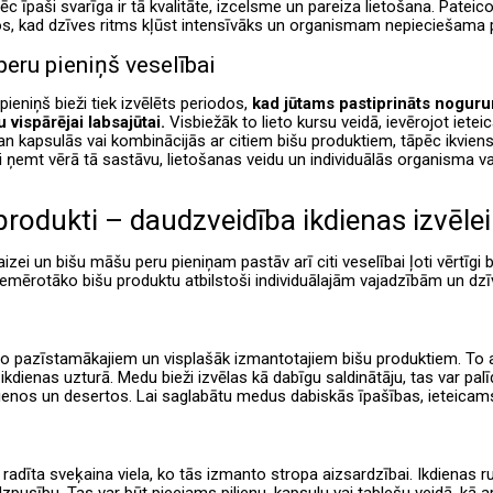
 īpaši svarīga ir tā kvalitāte, izcelsme un pareiza lietošana. Pateicot
os, kad dzīves ritms kļūst intensīvāks un organismam nepieciešama 
eru pieniņš veselībai
ieniņš bieži tiek izvēlēts periodos,
kad jūtams pastiprināts noguru
 vispārējai labsajūtai.
Visbiežāk to lieto kursu veidā, ievērojot iet
gan kapsulās vai kombinācijās ar citiem bišu produktiem, tāpēc ikviens
īgi ņemt vērā tā sastāvu, lietošanas veidu un individuālās organisma 
 produkti – daudzveidība ikdienas izvēlei
izei un bišu māšu peru pieniņam pastāv arī citi veselībai ļoti vērtīgi 
piemērotāko bišu produktu atbilstoši individuālajām vajadzībām un dz
no pazīstamākajiem un visplašāk izmantotajiem bišu produktiem. To 
 ikdienas uzturā. Medu bieži izvēlas kā dabīgu saldinātāju, tas var pal
enos un desertos. Lai saglabātu medus dabiskās īpašības, ieteicam
 radīta sveķaina viela, ko tās izmanto stropa aizsardzībai. Ikdienas rut
pusību. Tas var būt pieejams pilienu, kapsulu vai tablešu veidā, kā 