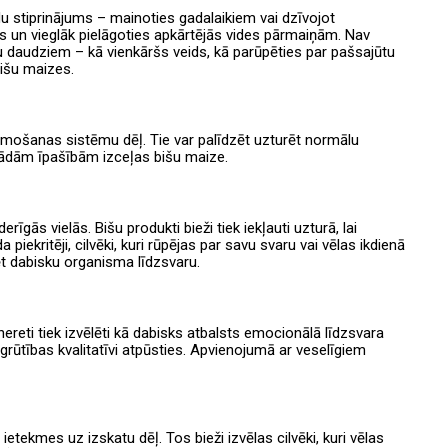
u stiprinājums – mainoties gadalaikiem vai dzīvojot
as un vieglāk pielāgoties apkārtējās vides pārmaiņām. Nav
ļu daudziem – kā vienkāršs veids, kā parūpēties par pašsajūtu
bišu maizes.
gremošanas sistēmu dēļ. Tie var palīdzēt uzturēt normālu
šādām īpašībām izceļas bišu maize.
īgās vielās. Bišu produkti bieži tiek iekļauti uzturā, lai
piekritēji, cilvēki, kuri rūpējas par savu svaru vai vēlas ikdienā
ēt dabisku organisma līdzsvaru.
reti tiek izvēlēti kā dabisks atbalsts emocionālā līdzsvara
i grūtības kvalitatīvi atpūsties. Apvienojumā ar veselīgiem
 ietekmes uz izskatu dēļ. Tos bieži izvēlas cilvēki, kuri vēlas