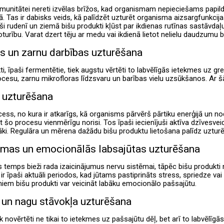
imunitātei nereti izvēlas brīžos, kad organismam nepieciešams papild
ā. Tas ir dabisks veids, kā palīdzēt uzturēt organisma aizsargfunkcij
eši rudenī un ziemā bišu produkti kļūst par ikdienas rutīnas sastāvda
urību. Varat dzert tēju ar medu vai ikdienā lietot nelielu daudzumu 
 un zarnu darbības uzturēšana
ti, īpaši fermentētie, tiek augstu vērtēti to labvēlīgās ietekmes uz 
esu, zarnu mikrofloras līdzsvaru un barības vielu uzsūkšanos. Ar 
 uzturēšana
ess, no kura ir atkarīgs, kā organisms pārvērš pārtiku enerģijā un noder
 šo procesu vienmērīgu norisi. Tos īpaši iecienījuši aktīva dzīvesveida 
āki. Regulāra un mērena dažādu bišu produktu lietošana palīdz uztur
ēmas un emocionālās labsajūtas uzturēšana
temps bieži rada izaicinājumus nervu sistēmai, tāpēc bišu produkti ne
 ir īpaši aktuāli periodos, kad jūtams pastiprināts stress, spriedze va
miem bišu produkti var veicināt labāku emocionālo pašsajūtu.
 un nagu stāvokļa uzturēšana
k novērtēti ne tikai to ietekmes uz pašsajūtu dēļ, bet arī to labvēlīgās