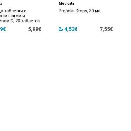
ta
Medicata
а таблетки с
Propolis Drops, 30 мл
ным шагом и
ином С, 20 таблеток
59€
5,99€
4,53€
7,55€