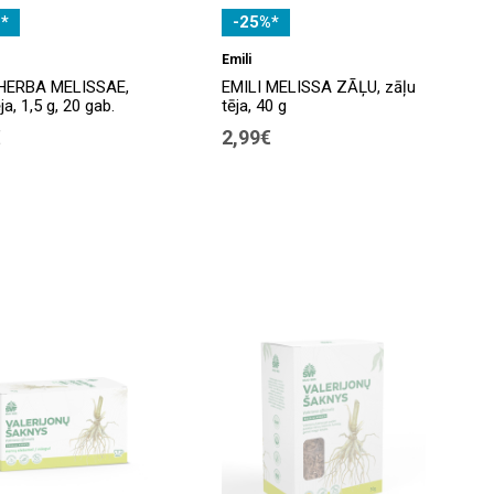
*
-25%*
Emili
 HERBA MELISSAE,
EMILI MELISSA ZĀĻU, zāļu
ja, 1,5 g, 20 gab.
tēja, 40 g
€
2,99€