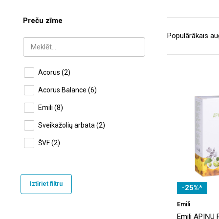
Preču zīme
Acorus
(2)
Acorus Balance
(6)
Emili
(8)
Sveikažolių arbata
(2)
ŠVF
(2)
Iztīriet filtru
-25%*
Emili
Emili APIŅU 