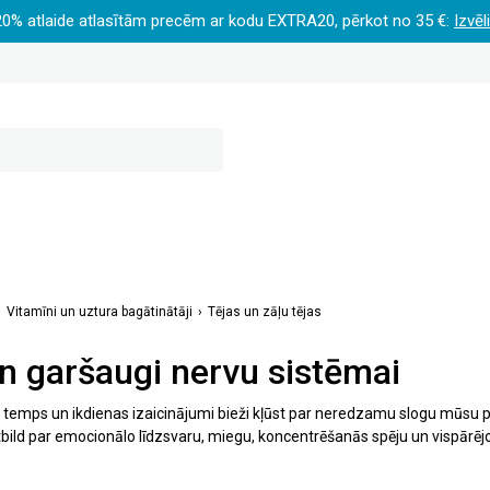
20% atlaide atlasītām precēm ar kodu EXTRA20, pērkot no 35 €:
Izvēl
Vitamīni un uztura bagātinātāji
Tējas un zāļu tējas
n garšaugi nervu sistēmai
temps un ikdienas izaicinājumi bieži kļūst par neredzamu slogu mūsu p
bild par emocionālo līdzsvaru, miegu, koncentrēšanās spēju un vispārējo
gu izcelsmes preparāti. Aptelia aptiekā atradīsiet plašu sortimentu – no
agātinātājiem nervu sistēmas atbalstam.