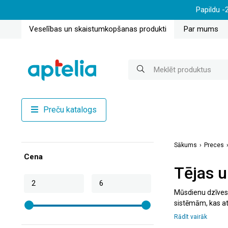
Papildu -
Veselības un skaistumkopšanas produkti
Par mums
Preču katalogs
Sākums
Preces
Cena
Tējas u
Mūsdienu dzīves 
sistēmām, kas at
zāļu tējas un au
Rādīt vairāk
īpašiem uztura b