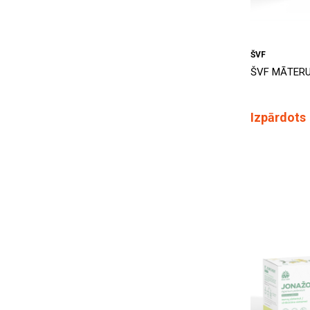
ŠVF
ŠVF MĀTERU, 
Izpārdots