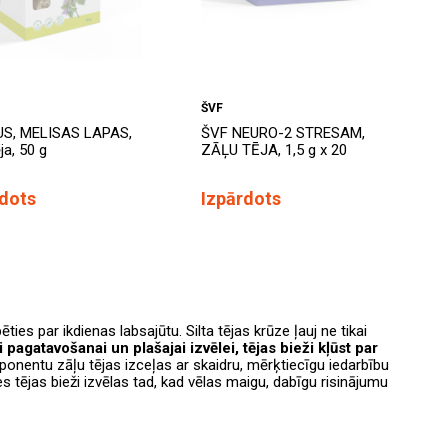
ŠVF
S, MELISAS LAPAS,
ŠVF NEURO-2 STRESAM,
ja, 50 g
ZĀĻU TĒJA, 1,5 g x 20
rdots
Izpārdots
ies par ikdienas labsajūtu. Silta tējas krūze ļauj ne tikai
i pagatavošanai un plašajai izvēlei, tējas bieži kļūst par
onentu zāļu tējas izceļas ar skaidru, mērķtiecīgu iedarbību
s tējas bieži izvēlas tad, kad vēlas maigu, dabīgu risinājumu