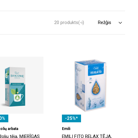
20 produkts(-i)
0%
-25%*
olių arbata
Emili
žoliu tēja, MIERĪGAS
EMILI FITO RELAX TĒJA,