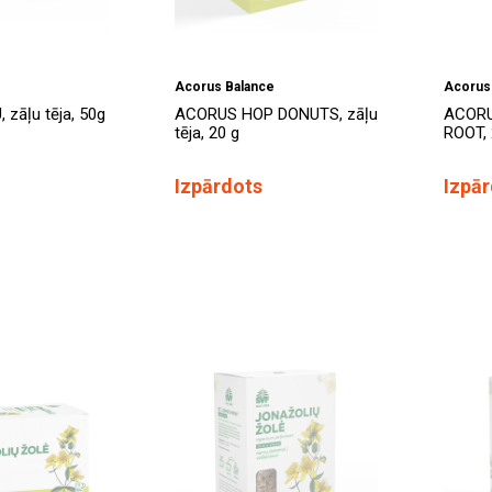
Acorus Balance
Acorus
zāļu tēja, 50g
ACORUS HOP DONUTS, zāļu
ACORU
tēja, 20 g
ROOT, 2
Izpārdots
Izpā