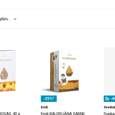
-25%*
-4
Emili
Sveikaž
ROGAS, 40 g
Emili BALDRIJĀNA SAKNE,
Sveika