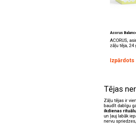
Acorus Balanc
ACORUS, asin
zāļu tēja, 24 
Izpārdots
Tējas ne
Zāļu tējas ir vi
baudīt dabīgu ga
ikdienas rituāl
un ļauj labāk ie
nervu spriedzes