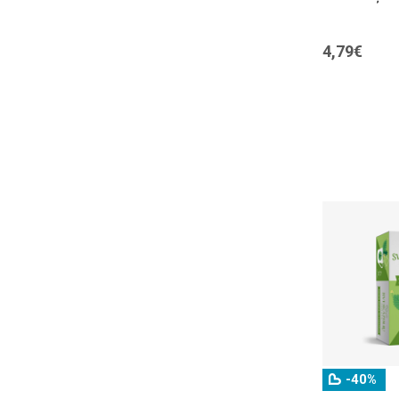
4,79€
-40%