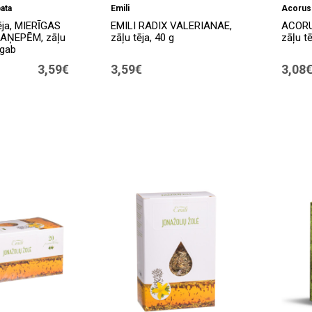
ata
Emili
Acorus
tēja, MIERĪGAS
EMILI RADIX VALERIANAE,
ACORU
KAŅEPĒM, zāļu
zāļu tēja, 40 g
zāļu tē
 gab
3,59€
3,59€
3,08