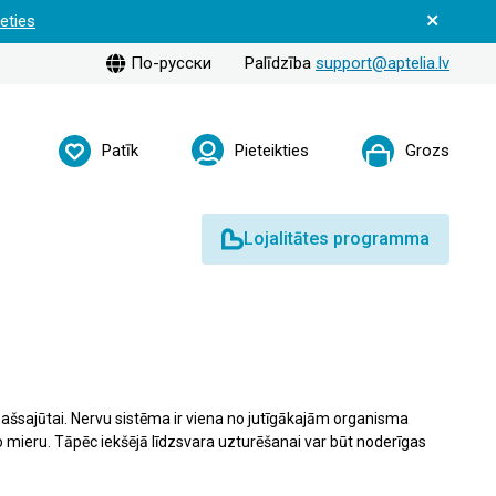
ieties
По-русски
Palīdzība
support@aptelia.lv
Patīk
Pieteikties
Grozs
Lojalitātes programma
ašsajūtai. Nervu sistēma ir viena no jutīgākajām organisma
 mieru. Tāpēc iekšējā līdzsvara uzturēšanai var būt noderīgas
 tradicionālajiem ārstniecības augiem un tēju maisījumiem līdz