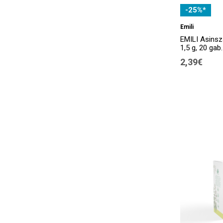
-25%*
Emili
EMILI Asinszā
1,5 g, 20 gab.
2,39€