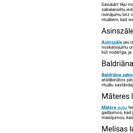
Savukārt tēju ma
sabalansētu ieda
risinājumu bez v
rituāliem, kad v
Asinszāle
Asinszāle
jau i
noskaņojumu un 
būt noderīga, ja
Baldriān
Baldriāna sakn
atslābinātos pē
rituālu sastāvda
Māteres l
Mātere
augu
ter
gadījumos, kad 
maisījumos, kas
Melisas 