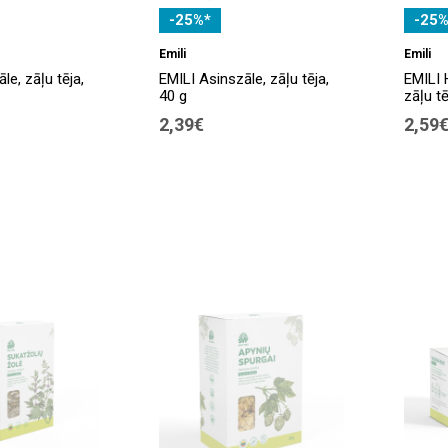
-25%*
-25%
Emili
Emili
le, zāļu tēja,
EMILI Asinszāle, zāļu tēja,
EMILI
40 g
zāļu tē
2,39€
2,59