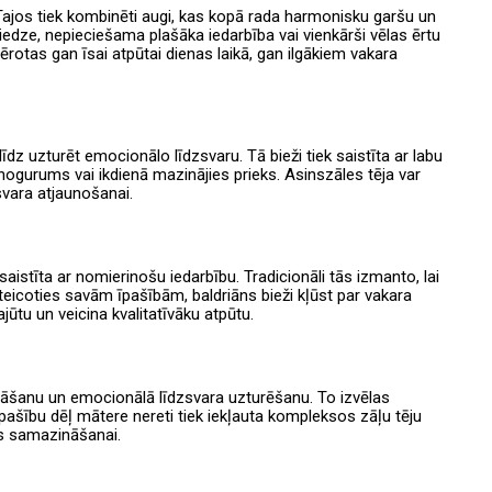
tu. Tajos tiek kombinēti augi, kas kopā rada harmonisku garšu un
iedze, nepieciešama plašāka iedarbība vai vienkārši vēlas ērtu
ērotas gan īsai atpūtai dienas laikā, gan ilgākiem vakara
līdz uzturēt emocionālo līdzsvaru. Tā bieži tiek saistīta ar labu
ogurums vai ikdienā mazinājies prieks. Asinszāles tēja var
svara atjaunošanai.
stīta ar nomierinošu iedarbību. Tradicionāli tās izmanto, lai
eicoties savām īpašībām, baldriāns bieži kļūst par vakara
jūtu un veicina kvalitatīvāku atpūtu.
ināšanu un emocionālā līdzsvara uzturēšanu. To izvēlas
ašību dēļ mātere nereti tiek iekļauta kompleksos zāļu tēju
as samazināšanai.