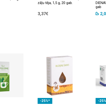
zāļu tēja, 1,5 g, 20 gab.
DIENAS,
gab
3,37€
2,
-25%*
-25%