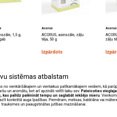
e
Acorus
Acorus
szāle, 1,5 g,
ACORUS, asinszāle, zāļu
ACORU
gab.
tēja, 50 g
zāļu tē
Izpārdots
Izpā
rvu sistēmas atbalstam
ens no vienkāršākajiem un vienlaikus patīkamākajiem veidiem, kā parūpēt
ršu un aromātu, bet arī apzināti veltīt laiku sev.
Pateicoties vieglaja
u, kas palīdz palēnināt tempu un saglabāt iekšējo mieru
. Vienkomp
pazīt konkrētā auga īpašības. Piemēram, melisas, baldriāna vai mātere
, trauksmes un paaugstinātas jutības mazināšanai.