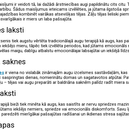
isījumi ir veidoti tā, lai dažādi ārstniecības augi papildinātu cits ci
rbību. Šādus maisījumus ieteicams izvēlēties, ja jūtama ilgstoša spr
ajadzības kombinēt vairākas atsevišķas tējas. Zāļu tējas lieliski piem
issvarīgākais ir miers un laba pašsajūta.
s laksti
zsenis tiek augstu vērtēta tradicionālajā augu terapijā kā augs, kas pa
iekšējo mieru, tāpēc tiek izvēlēta periodos, kad jūtams emocionāls n
 vēlas maigu, dabīgu atbalstu emocionālajai labsajūtai un iekšējā līdz
a saknes
es
ir viena no vislabāk zināmajām augu izcelsmes sastāvdaļām, kas sai
c saspringtas dienas, nomierinātu domas un sagatavotos atpūtai. Pat
ļu – tējas vai augu preparāti ar baldriāna saknēm palīdz radīt miera sa
aksti
apijā bieži tiek minēta kā augs, kas saistīts ar nervu spriedzes maz
jūtams iekšējs nemiers, spriedze vai emocionāls diskomforts. Savu īp
 paredzēti mierīgākai pašsajūtas radīšanai un ikdienas stresa sajūt
lapas