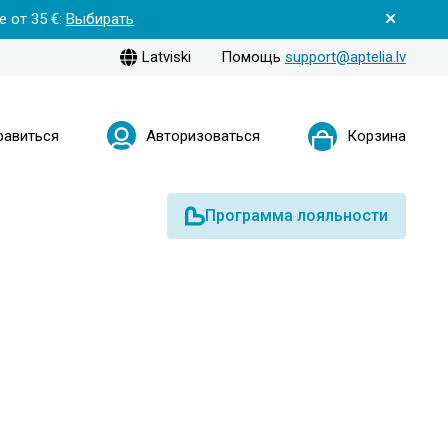
 от 35 €:
Выбирать
Latviski
Помощь
support@aptelia.lv
равиться
Авторизоваться
Корзина
Программа лояльности