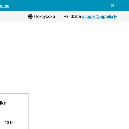
ieties
По-русски
Palīdzība
support@aptelia.lv
iks
0 - 13:00