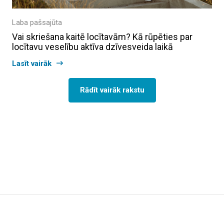
Laba pašsajūta
Vai skriešana kaitē locītavām? Kā rūpēties par
locītavu veselību aktīva dzīvesveida laikā
Lasīt vairāk
Rādīt vairāk rakstu