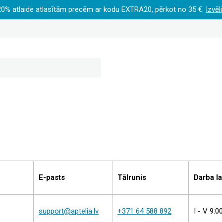
20% atlaide atlasītām precēm ar kodu EXTRA20, pērkot no 35 €:
Izvēl
E-pasts
Tālrunis
Darba la
support@aptelia.lv
+371 64 588 892
I - V 9:0