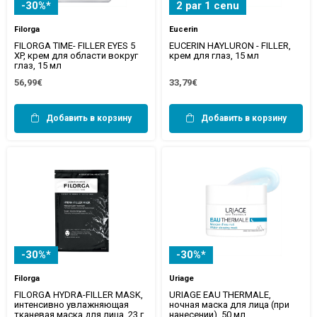
-30%*
2 par 1 cenu
Filorga
Eucerin
FILORGA TIME- FILLER EYES 5
EUCERIN HAYLURON - FILLER,
XP, крем для области вокруг
крем для глаз, 15 мл
глаз, 15 мл
56,99€
33,79€
Добавить в корзину
Добавить в корзину
-30%*
-30%*
Filorga
Uriage
FILORGA HYDRA-FILLER MASK,
URIAGE EAU THERMALE,
интенсивно увлажняющая
ночная маска для лица (при
тканевая маска для лица, 23 г
нанесении), 50 мл