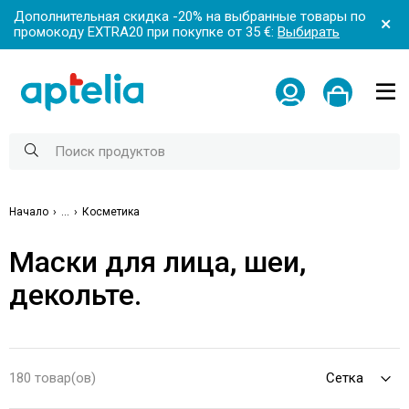
Дополнительная скидка -20% на выбранные товары по
промокоду EXTRA20 при покупке от 35 €:
Выбирать
Начало
...
Косметика
Маски для лица, шеи,
декольте.
180 товар(ов)