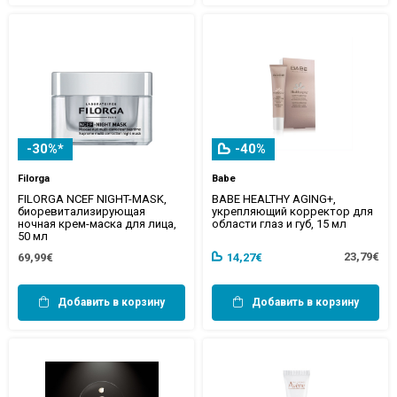
-30%*
-40%
Filorga
Babe
FILORGA NCEF NIGHT-MASK,
BABE HEALTHY AGING+,
биоревитализирующая
укрепляющий корректор для
ночная крем-маска для лица,
области глаз и губ, 15 мл
50 мл
23,79€
69,99€
14,27€
Добавить в корзину
Добавить в корзину