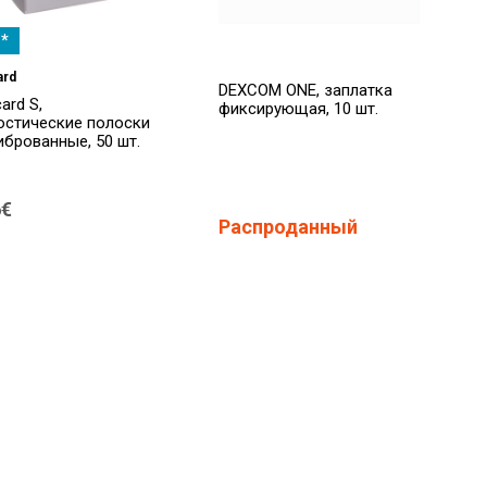
*
ard
DEXCOM ONE, заплатка
ard S,
фиксирующая, 10 шт.
остические полоски
иброванные, 50 шт.
6€
Распроданный