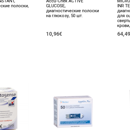
NSTANT,
Accu-Chek ACTIVE
MICRO
ские полоски,
GLUCOSE,
INR T
диагностические полоски
диагн
на глюкозу, 50 шт.
для о
сверт
крови,
10,96€
64,4