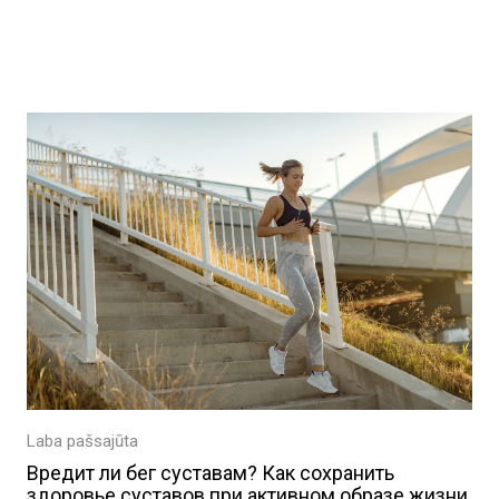
ы
Laba pašsajūta
Вредит ли бег суставам? Как сохранить
здоровье суставов при активном образе жизни