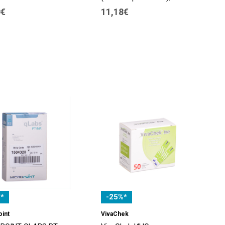
0€
11,18€
*
-25%*
oint
VivaChek