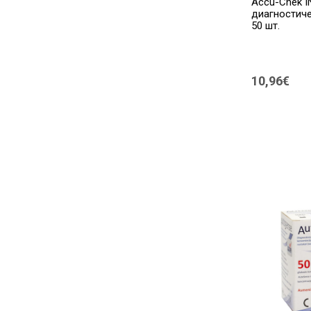
Accu-Chek I
диагностиче
50 шт.
10,96€