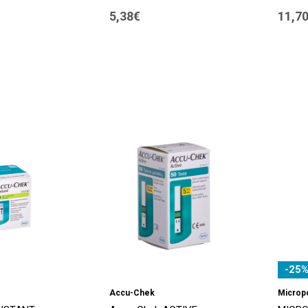
5,38€
11,7
-25%
Accu-Chek
Microp