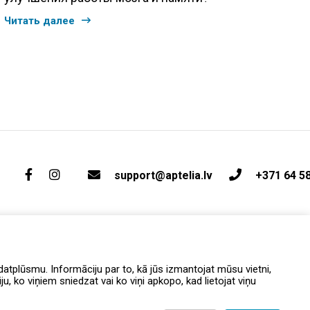
Читать далее
support@aptelia.lv
+371 64 5
atplūsmu. Informāciju par to, kā jūs izmantojat mūsu vietni,
, ko viņiem sniedzat vai ko viņi apkopo, kad lietojat viņu