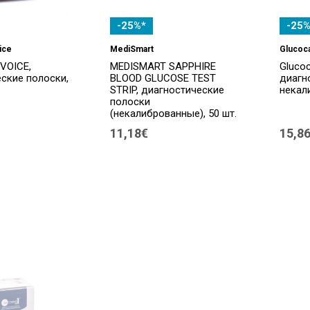
-25%*
-25%
ice
MediSmart
Glucoc
VOICE,
MEDISMART SAPPHIRE
Glucoc
ские полоски,
BLOOD GLUCOSE TEST
диагн
STRIP, диагностические
некал
полоски
(некалиброванные), 50 шт.
11,18€
15,8