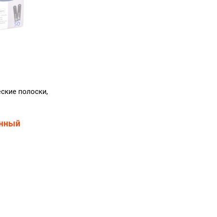
ские полоски,
нный