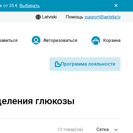
 от 35 €:
Выбирать
Latviski
Помощь
support@aptelia.lv
равиться
Авторизоваться
Корзина
Программа лояльности
деления глюкозы
13 товар(ов)