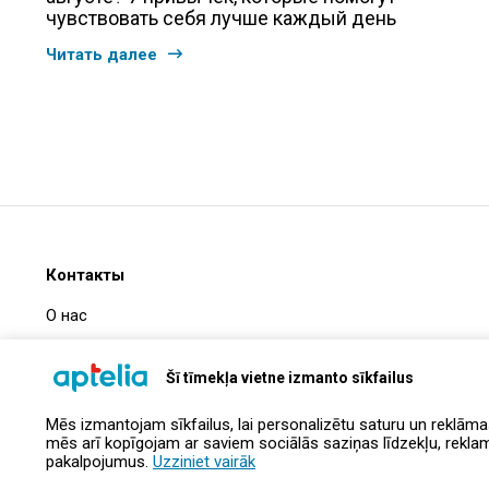
чувствовать себя лучше каждый день
Читать далее
Контакты
О нас
Часто задаваемые вопросы
Šī tīmekļa vietne izmanto sīkfailus
Информация о компании
Mēs izmantojam sīkfailus, lai personalizētu saturu un reklāma
Контакты
mēs arī kopīgojam ar saviem sociālās saziņas līdzekļu, reklamēš
pakalpojumus.
Uzziniet vairāk