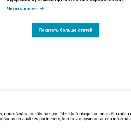
Читать далее
Показать больше статей
s, nodrošinātu sociālo saziņas līdzekļu funkcijas un analizētu mūsu d
anas un analīzes partneriem, kuri to var apvienot ar citu informāciju