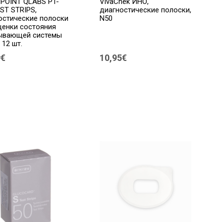
POINT QLABS PT-
VivaChek ИНО,
EST STRIPS,
диагностические полоски,
остические полоски
N50
ценки состояния
ывающей системы
 12 шт.
9€
10,95€