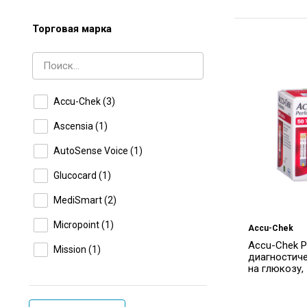
Торговая марка
Accu-Chek
(3)
Ascensia
(1)
AutoSense Voice
(1)
Glucocard
(1)
MediSmart
(2)
Micropoint
(1)
Accu-Chek
Accu-Chek 
Mission
(1)
диагностич
на глюкозу, 
Nocoding
(1)
VivaChek
(1)