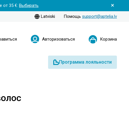
 от 35 €:
Выбирать
Latviski
Помощь
support@aptelia.lv
равиться
Авторизоваться
Корзина
Программа лояльности
волос