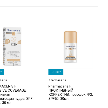
*
-30%*
ceris
Pharmaceris
ACERIS F
Pharmaceris F,
SIVE COVERAGE,
ПРОКТИВНЫЙ
сивная
КОРРЕКТИВ, порошок №2,
вающая пудра, SPF
SPF50, 30мл.
, 30 мл