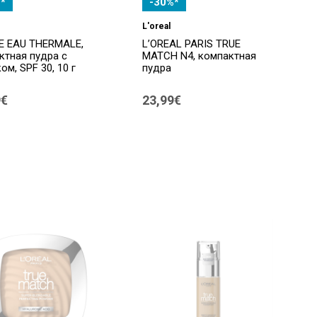
*
-30%*
L'oreal
E EAU THERMALE,
L’OREAL PARIS TRUE
ктная пудра с
MATCH N4, компактная
ом, SPF 30, 10 г
пудра
9€
23,99€