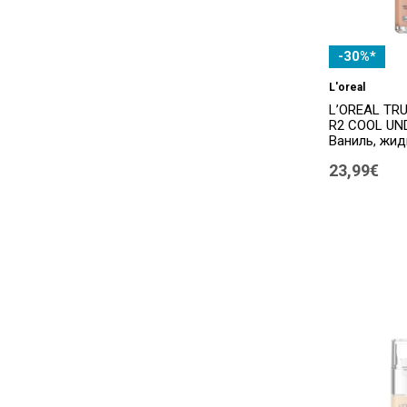
-30%*
L'oreal
L’OREAL TR
R2 COOL UN
Ваниль, жид
23,99€