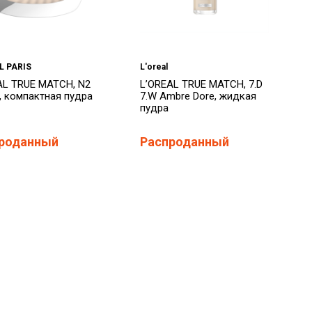
L PARIS
L'oreal
AL TRUE MATCH, N2
L’OREAL TRUE MATCH, 7.D
e, компактная пудра
7.W Ambre Dore, жидкая
пудра
роданный
Распроданный