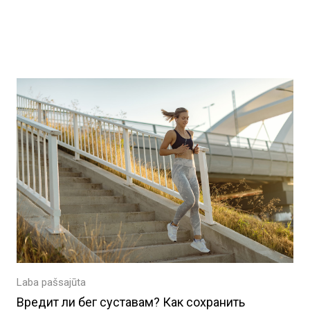
ы
Laba pašsajūta
Вредит ли бег суставам? Как сохранить