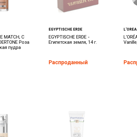
EGYPTISCHE ERDE
L'OREA
UE MATCH, C
EGYPTISCHE ERDE -
L'ORÉ
DERTONE Роза
Египетская земля, 14 г.
Vanill
кая пудра
Распроданный
Расп