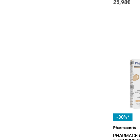
25,98€
-30%*
Pharmaceris
PHARMACER