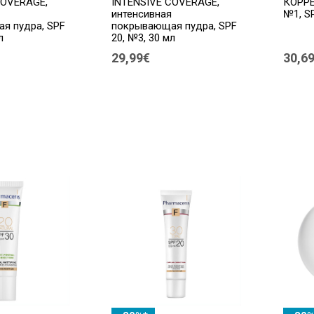
COVERAGE,
INTENSIVE COVERAGE,
КОРРЕ
интенсивная
№1, SP
я пудра, SPF
покрывающая пудра, SPF
л
20, №3, 30 мл
29,99€
30,6