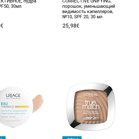
КТИВНОЕ, пудра
CORRECTIVE UNIFYING,
F50, 30мл.
порошок, уменьшающий
видимость капилляров,
№10, SPF 20, 30 мл
9€
25,98€