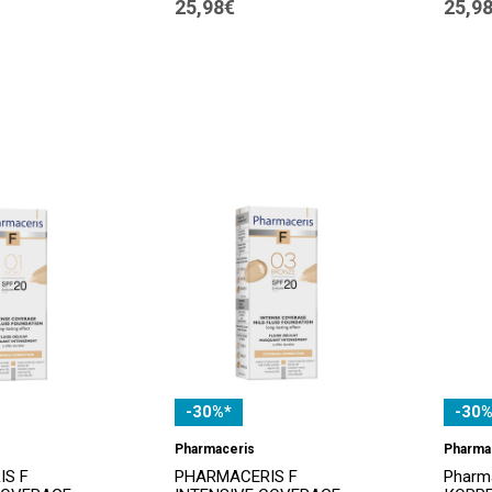
25,98€
25,9
-30%*
-30%
Pharmaceris
Pharma
IS F
PHARMACERIS F
Pharm