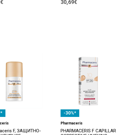
8€
30,69€
*
-30%*
ceris
Pharmaceris
aceris F, ЗАЩИТНО-
PHARMACERIS F CAPILLAR