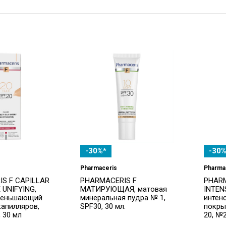
-30%*
-30%
Pharmaceris
Pharma
S F CAPILLAR
PHARMACERIS F
PHARM
 UNIFYING,
МАТИРУЮЩАЯ, матовая
INTEN
меньшающий
минеральная пудра № 1,
интен
апилляров,
SPF30, 30 мл.
покры
 30 мл
20, №2