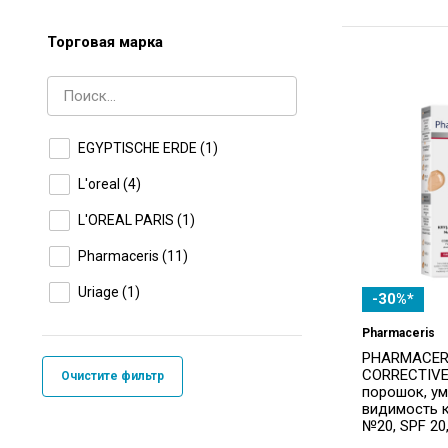
Торговая марка
EGYPTISCHE ERDE
(1)
L'oreal
(4)
L'OREAL PARIS
(1)
Pharmaceris
(11)
Uriage
(1)
-30%*
Pharmaceris
PHARMACERI
CORRECTIVE
Очистите фильтр
порошок, у
видимость к
№20, SPF 20,