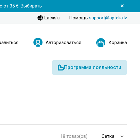
 от 35 €:
Выбирать
Latviski
Помощь
support@aptelia.lv
равиться
Авторизоваться
Корзина
Программа лояльности
18 товар(ов)