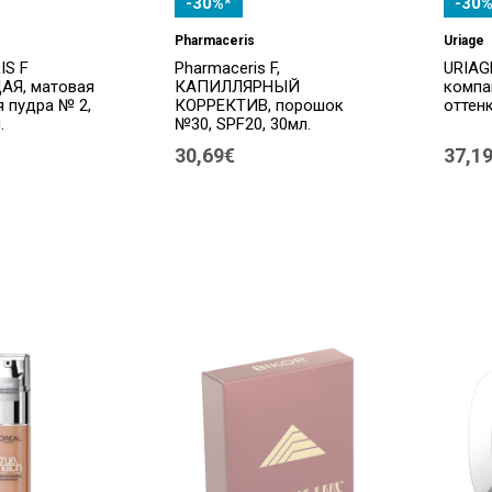
-30%*
-30%
Pharmaceris
Uriage
IS F
Pharmaceris F,
URIAG
Я, матовая
КАПИЛЛЯРНЫЙ
компа
 пудра № 2,
КОРРЕКТИВ, порошок
оттенк
.
№30, SPF20, 30мл.
30,69€
37,1