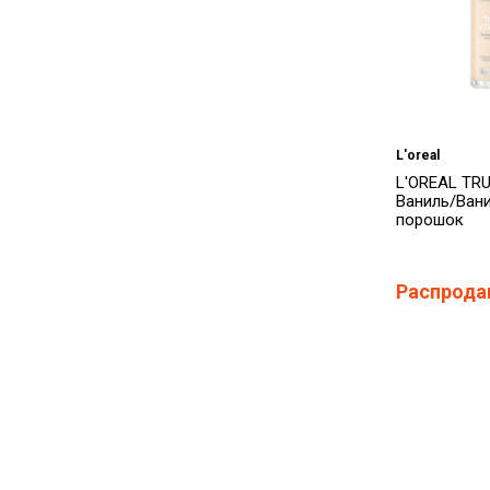
L'oreal
L'OREAL TR
Ваниль/Вани
порошок
Распрода