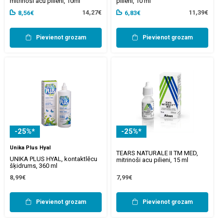
mitrinoši acu pilieni, 10ml
pilieni, 10 ml
14,27€
11,39€
8,56€
6,83€
Pievienot grozam
Pievienot grozam
-25%*
-25%*
Unika Plus Hyal
TEARS NATURALE II TM MED,
UNIKA PLUS HYAL, kontaktlēcu
mitrinoši acu pilieni, 15 ml
šķidrums, 360 ml
8,99€
7,99€
Pievienot grozam
Pievienot grozam