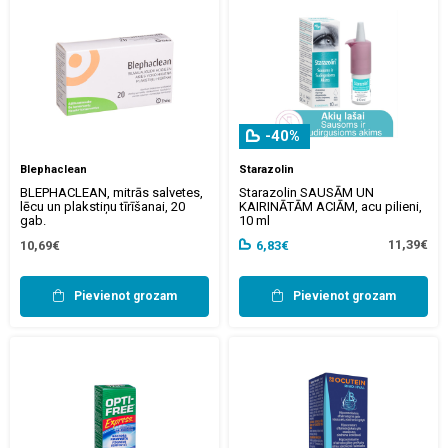
-40%
Blephaclean
Starazolin
BLEPHACLEAN, mitrās salvetes,
Starazolin SAUSĀM UN
lēcu un plakstiņu tīrīšanai, 20
KAIRINĀTĀM ACIĀM, acu pilieni,
gab.
10 ml
11,39€
10,69€
6,83€
Pievienot grozam
Pievienot grozam