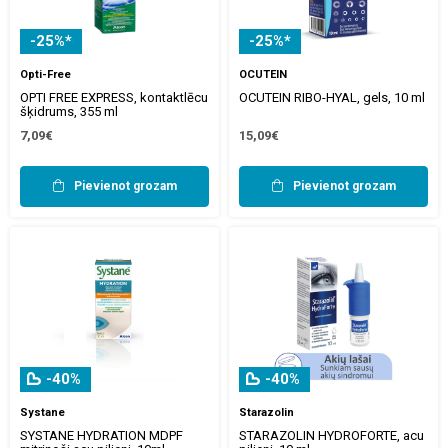
-25%*
-25%*
Opti-Free
OCUTEIN
OPTI FREE EXPRESS, kontaktlēcu
OCUTEIN RIBO-HYAL, gels, 10 ml
šķidrums, 355 ml
7,09€
15,09€
Pievienot grozam
Pievienot grozam
-40%
-40%
Systane
Starazolin
SYSTANE HYDRATION MDPF
STARAZOLIN HYDROFORTE, acu