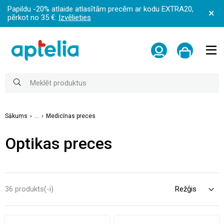
Papildu -20% atlaide atlasītām precēm ar kodu EXTRA20,
pērkot no 35 €:
Izvēlieties
Sākums
...
Medicīnas preces
Optikas preces
36 produkts(-i)