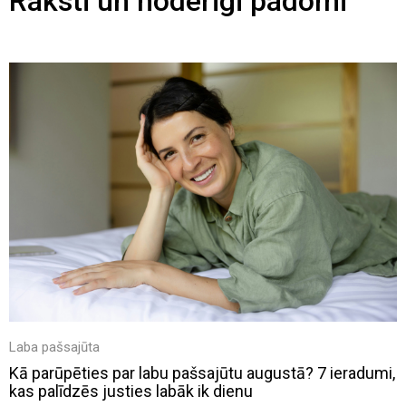
Raksti un noderīgi padomi
Laba pašsajūta
Kā parūpēties par labu pašsajūtu augustā? 7 ieradumi,
kas palīdzēs justies labāk ik dienu