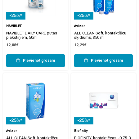
-25%*
-25%*
NAVIBLEF
Avizor
NAVIBLEF DAILY CARE putas
ALL CLEAN Soft, kontaktlēcu
plakstiņiem, 50ml
šķidrums, 350 ml
12,08€
12,29€
Pievienot grozam
Pievienot grozam
-25%*
-25%*
Avizor
Biofinity
ALL CLEAN Soft, kontaktlēcu
BIOFINITY, kontaktlēcas, -0,75, 3