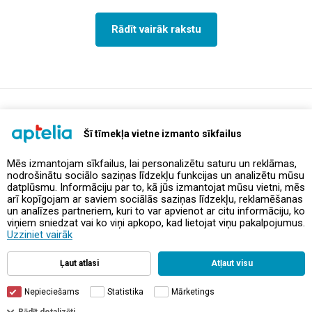
Rādīt vairāk rakstu
support@aptelia.lv
+371 64 588 892
Šī tīmekļa vietne izmanto sīkfailus
Mēs izmantojam sīkfailus, lai personalizētu saturu un reklāmas,
nodrošinātu sociālo saziņas līdzekļu funkcijas un analizētu mūsu
Piedāvājumi un akcijas
datplūsmu. Informāciju par to, kā jūs izmantojat mūsu vietni, mēs
arī kopīgojam ar saviem sociālās saziņas līdzekļu, reklamēšanas
un analīzes partneriem, kuri to var apvienot ar citu informāciju, ko
Kontakti
viņiem sniedzat vai ko viņi apkopo, kad lietojat viņu pakalpojumus.
Uzziniet vairāk
Noteikumi un politikas
Ļaut atlasi
Atļaut visu
Nepieciešams
Statistika
Mārketings
Filtri