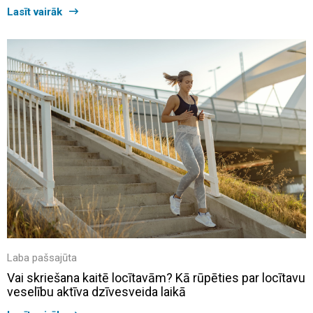
Lasīt vairāk
Laba pašsajūta
Vai skriešana kaitē locītavām? Kā rūpēties par locītavu
veselību aktīva dzīvesveida laikā