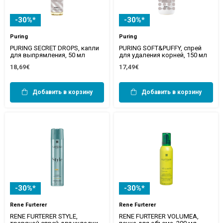
-30%*
-30%*
Puring
Puring
PURING SECRET DROPS, капли
PURING SOFT&PUFFY, спрей
для выпрямления, 50 мл
для удаления корней, 150 мл
18,69€
17,49€
Добавить в корзину
Добавить в корзину
-30%*
-30%*
Rene Furterer
Rene Furterer
RENE FURTERER STYLE,
RENE FURTERER VOLUMEA,