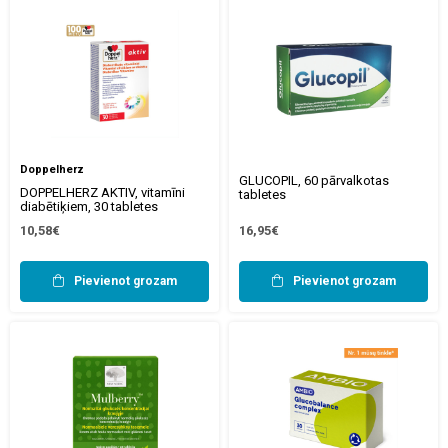
Doppelherz
GLUCOPIL, 60 pārvalkotas
DOPPELHERZ AKTIV, vitamīni
tabletes
diabētiķiem, 30 tabletes
10,58€
16,95€
Pievienot grozam
Pievienot grozam