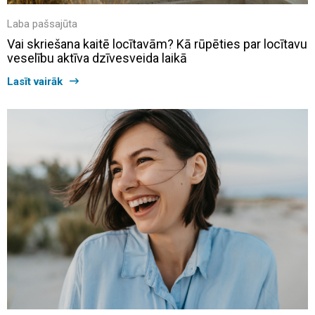
Laba pašsajūta
Vai skriešana kaitē locītavām? Kā rūpēties par locītavu
veselību aktīva dzīvesveida laikā
Lasīt vairāk