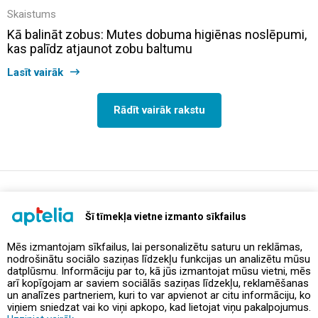
Skaistums
Kā balināt zobus: Mutes dobuma higiēnas noslēpumi,
kas palīdz atjaunot zobu baltumu
Lasīt vairāk
Rādīt vairāk rakstu
support@aptelia.lv
+371 64 588 892
Šī tīmekļa vietne izmanto sīkfailus
Mēs izmantojam sīkfailus, lai personalizētu saturu un reklāmas,
nodrošinātu sociālo saziņas līdzekļu funkcijas un analizētu mūsu
Piedāvājumi un akcijas
datplūsmu. Informāciju par to, kā jūs izmantojat mūsu vietni, mēs
arī kopīgojam ar saviem sociālās saziņas līdzekļu, reklamēšanas
un analīzes partneriem, kuri to var apvienot ar citu informāciju, ko
Kontakti
viņiem sniedzat vai ko viņi apkopo, kad lietojat viņu pakalpojumus.