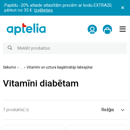
Papildu -20% atlaide atlasītām precēm ar kodu EXTRA20,
pērkot no 35 €:
Izvēlieties
Sākums
...
Vitamīni un uztura bagātinātāji labsajūtai
Vitamīni diabētam
7 produkts(-i)