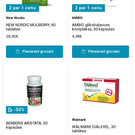
2 par 1 cenu
2 par 1 cenu
New Nordic
AMBIO
NEW NORDIC MULBERRY, 60
AMBIO glikobalances
tabletes
komplekss, 30 kapsulas
20,95€
9,98€
Pievienot grozam
Pievienot grozam
-50%
Walmark
BERBERIS ARISTATA, 30
WALMARK DIALEVEL, 30
kapsulas
tabletes