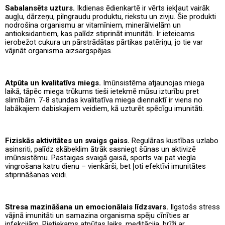
Sabalansēts uzturs.
Ikdienas ēdienkartē ir vērts iekļaut vairāk
augļu, dārzeņu, pilngraudu produktu, riekstu un zivju. Šie produkti
nodrošina organismu ar vitamīniem, minerālvielām un
antioksidantiem, kas palīdz stiprināt imunitāti. Ir ieteicams
ierobežot cukura un pārstrādātas pārtikas patēriņu, jo tie var
vājināt organisma aizsargspējas.
Atpūta un kvalitatīvs miegs.
Imūnsistēma atjaunojas miega
laikā, tāpēc miega trūkums tieši ietekmē mūsu izturību pret
slimībām. 7-8 stundas kvalitatīva miega diennaktī ir viens no
labākajiem dabiskajiem veidiem, kā uzturēt spēcīgu imunitāti.
Fiziskās aktivitātes un svaigs gaiss.
Regulāras kustības uzlabo
asinsriti, palīdz skābeklim ātrāk sasniegt šūnas un aktivizē
imūnsistēmu. Pastaigas svaigā gaisā, sports vai pat viegla
vingrošana katru dienu – vienkārši, bet ļoti efektīvi imunitātes
stiprināšanas veidi.
Stresa mazināšana un emocionālais līdzsvars.
Ilgstošs stress
vājinā imunitāti un samazina organisma spēju cīnīties ar
infekcijām. Pietiekams atpūtas laiks, meditācija, brīži ar