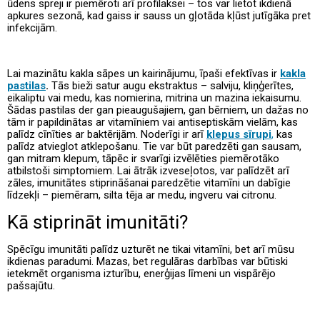
ūdens spreji ir piemēroti arī profilaksei – tos var lietot ikdienā
apkures sezonā, kad gaiss ir sauss un gļotāda kļūst jutīgāka pret
infekcijām.
Lai mazinātu kakla sāpes un kairinājumu, īpaši efektīvas ir
kakla
pastilas
.
Tās bieži satur augu ekstraktus – salviju, kliņģerītes,
eikaliptu vai medu, kas nomierina, mitrina un mazina iekaisumu.
Šādas pastilas der gan pieaugušajiem, gan bērniem, un dažas no
tām ir papildinātas ar vitamīniem vai antiseptiskām vielām, kas
palīdz cīnīties ar baktērijām. Noderīgi ir arī
klepus sīrupi
,
kas
palīdz atvieglot atklepošanu. Tie var būt paredzēti gan sausam,
gan mitram klepum, tāpēc ir svarīgi izvēlēties piemērotāko
atbilstoši simptomiem. Lai ātrāk izveseļotos, var palīdzēt arī
zāles, imunitātes stiprināšanai paredzētie vitamīni un dabīgie
līdzekļi – piemēram, silta tēja ar medu, ingveru vai citronu.
Kā stiprināt imunitāti?
Spēcīgu imunitāti palīdz uzturēt ne tikai vitamīni, bet arī mūsu
ikdienas paradumi. Mazas, bet regulāras darbības var būtiski
ietekmēt organisma izturību, enerģijas līmeni un vispārējo
pašsajūtu.