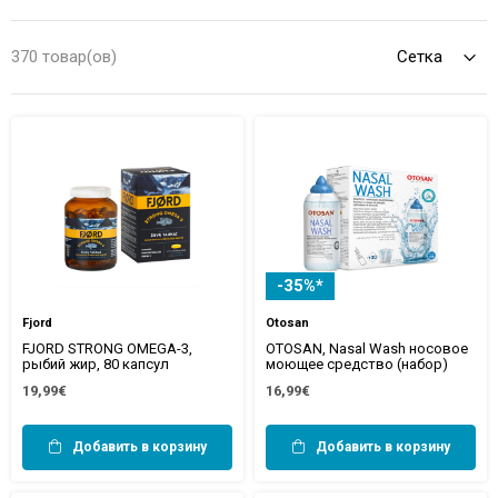
vitamīniem un minerālvielām līdz dabīgiem līdzekļiem, kas palīdz
organismam cīnīties ar nogurumu, stresu un sezonālām
370 товар(ов)
saaukstēšanām. Parūpējieties par savu veselību laikus.
-35%*
Fjord
Otosan
FJORD STRONG OMEGA-3,
OTOSAN, Nasal Wash носовое
рыбий жир, 80 капсул
моющее средство (набор)
19,99€
16,99€
Добавить в корзину
Добавить в корзину