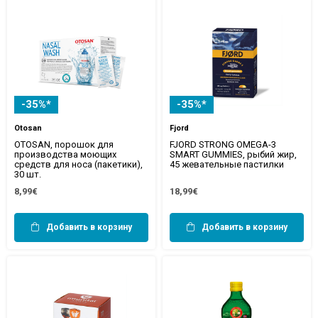
-35%*
-35%*
Otosan
Fjord
OTOSAN, порошок для
FJORD STRONG OMEGA-3
производства моющих
SMART GUMMIES, рыбий жир,
средств для носа (пакетики),
45 жевательные пастилки
30 шт.
8,99€
18,99€
Добавить в корзину
Добавить в корзину