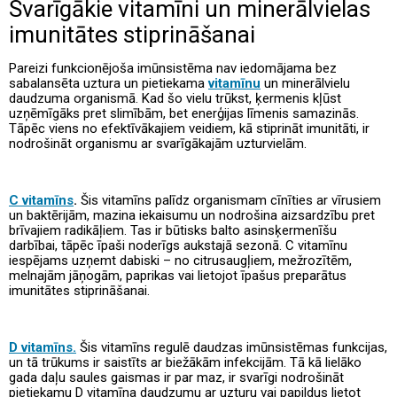
Svarīgākie vitamīni un minerālvielas
imunitātes stiprināšanai
Pareizi funkcionējoša imūnsistēma nav iedomājama bez
sabalansēta uztura un pietiekama
vitamīnu
un minerālvielu
daudzuma organismā. Kad šo vielu trūkst, ķermenis kļūst
uzņēmīgāks pret slimībām, bet enerģijas līmenis samazinās.
Tāpēc viens no efektīvākajiem veidiem, kā stiprināt imunitāti, ir
nodrošināt organismu ar svarīgākajām uzturvielām.
C vitamīns
.
Šis vitamīns palīdz organismam cīnīties ar vīrusiem
un baktērijām, mazina iekaisumu un nodrošina aizsardzību pret
brīvajiem radikāļiem. Tas ir būtisks balto asinsķermenīšu
darbībai, tāpēc īpaši noderīgs aukstajā sezonā. C vitamīnu
iespējams uzņemt dabiski – no citrusaugļiem, mežrozītēm,
melnajām jāņogām, paprikas vai lietojot īpašus preparātus
imunitātes stiprināšanai.
D vitamīns.
Šis vitamīns regulē daudzas imūnsistēmas funkcijas,
un tā trūkums ir saistīts ar biežākām infekcijām. Tā kā lielāko
gada daļu saules gaismas ir par maz, ir svarīgi nodrošināt
pietiekamu D vitamīna daudzumu ar uzturu vai papildus lietot