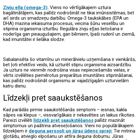
Zivju eļļa (omega-3)
.
Viens no vērtīgākajiem uztura
bagātinātājiem, kas palīdz nodrošināt ne tikai imūnsistēmas, bet
arī sirds un smadzeņu darbību. Omega-3 taukskābes (EPA un
DHA) mazina iekaisuma procesus, veicina šūnu veselību un
stiprina organisma izturību. Regulāra zivju eļļas lietošana ir
noderīga gan pieaugušajiem, gan bērniem, īpaši rudenī un ziemā,
kad imunitātei ir lielāka slodze.
Sabalansēta šo vitamīnu un minerālvielu uzņemšana ir vienkāršs,
bet ļoti efektīvs veids, kā uzturēt stipru organisma aizsardzību.
Ja uzturs ne vienmēr nodrošina visas nepieciešamās vielas, ir
vērts izvēlēties piemērotus preparātus imunitātes stiprināšanai,
kas palīdz nodrošināt organismu ar vajadzīgajām uzturvielām
katru dienu.
Līdzekļi pret saaukstēšanos
Kad parādās pirmie saaukstēšanās simptomi – iesnas, kakla
sāpes vai klepus –, vissvarīgākais ir nekavēties un laikus rīkoties.
Pareizi izvēlēti
līdzekļi pret saaukstēšanos
palīdz mazināt
simptomus un paātrina atveseļošanos. Vieni no populārākajiem
līdzekļiem ir
deguna aerosoli un jūras ūdens spreji
.
Tie mitrina
gļotādu, atvieglo elpošanu un attīra deguna dobumu. Jūras