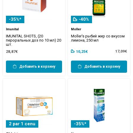
-35%*
-40%
Imunital
Moller
IMUNITAL SHOTS, (20
Moller's рыбий жир со вкусом
пероральных доз по 10 мл) 20
лимона, 250 мл
шт.
17,09€
28,87€
10,25€
Добавить в корзину
Добавить в корзину
2 par 1 cenu
-35%*