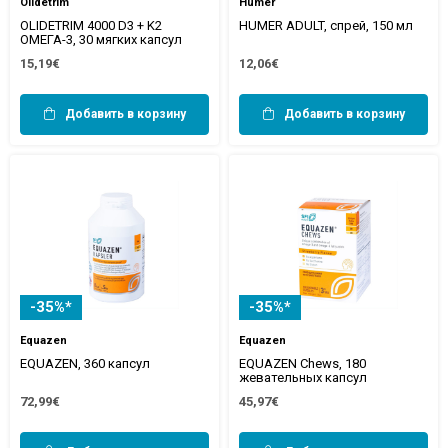
Olidetrim
Humer
OLIDETRIM 4000 D3 + K2
HUMER ADULT, спрей, 150 мл
ОМЕГА-3, 30 мягких капсул
15,19€
12,06€
Добавить в корзину
Добавить в корзину
-35%*
-35%*
Equazen
Equazen
EQUAZEN, 360 капсул
EQUAZEN Chews, 180
жевательных капсул
72,99€
45,97€