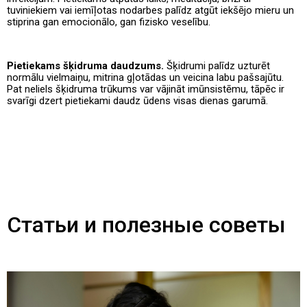
tuviniekiem vai iemīļotas nodarbes palīdz atgūt iekšējo mieru un
stiprina gan emocionālo, gan fizisko veselību.
Pietiekams šķidruma daudzums.
Šķidrumi palīdz uzturēt
normālu vielmaiņu, mitrina gļotādas un veicina labu pašsajūtu.
Pat neliels šķidruma trūkums var vājināt imūnsistēmu, tāpēc ir
svarīgi dzert pietiekami daudz ūdens visas dienas garumā.
Статьи и полезные советы