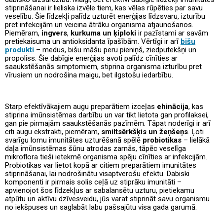
stiprināšanai ir lieliska izvēle tiem, kas vēlas rūpēties par savu
veselību. Šie līdzekļi palīdz uzturēt enerģijas līdzsvaru, izturību
pret infekcijām un veicina ātrāku organisma atjaunošanos.
Piemēram,
ingvers
,
kurkuma un ķiploki
ir pazīstami ar savām
pretiekaisuma un antioksidanta īpašībām. Vērtīgi ir arī
bišu
produkti
– medus, bišu māšu peru pieniņš, ziedputekšņi un
propoliss. Šie dabīgie enerģijas avoti palīdz cīnīties ar
saaukstēšanās simptomiem, stiprina organisma izturību pret
vīrusiem un nodrošina maigu, bet ilgstošu iedarbību.
Starp efektīvākajiem augu preparātiem izceļas
ehinācija
, kas
stiprina imūnsistēmas darbību un var tikt lietota gan profilaksei,
gan pie pirmajām saaukstēšanās pazīmēm. Tāpat noderīgi ir arī
citi augu ekstrakti, piemēram,
smiltsērkšķis un žeņšeņs
. Ļoti
svarīgu lomu imunitātes uzturēšanā spēlē
probiotikas
– lielākā
daļa imūnsistēmas šūnu atrodas zarnās, tāpēc veselīga
mikroflora tieši ietekmē organisma spēju cīnīties ar infekcijām.
Probiotikas var lietot kopā ar citiem preparātiem imunitātes
stiprināšanai, lai nodrošinātu visaptverošu efektu. Dabiski
komponenti ir pirmais solis ceļā uz stiprāku imunitāti –
apvienojot šos līdzekļus ar sabalansētu uzturu, pietiekamu
atpūtu un aktīvu dzīvesveidu, jūs varat stiprināt savu organismu
no iekšpuses un saglabāt labu pašsajūtu visa gada garumā.