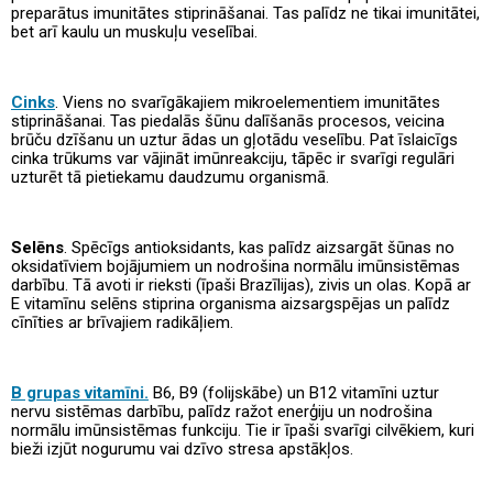
preparātus imunitātes stiprināšanai. Tas palīdz ne tikai imunitātei,
bet arī kaulu un muskuļu veselībai.
Cinks
. Viens no svarīgākajiem mikroelementiem imunitātes
stiprināšanai. Tas piedalās šūnu dalīšanās procesos, veicina
brūču dzīšanu un uztur ādas un gļotādu veselību. Pat īslaicīgs
cinka trūkums var vājināt imūnreakciju, tāpēc ir svarīgi regulāri
uzturēt tā pietiekamu daudzumu organismā.
Selēns
. Spēcīgs antioksidants, kas palīdz aizsargāt šūnas no
oksidatīviem bojājumiem un nodrošina normālu imūnsistēmas
darbību. Tā avoti ir rieksti (īpaši Brazīlijas), zivis un olas. Kopā ar
E vitamīnu selēns stiprina organisma aizsargspējas un palīdz
cīnīties ar brīvajiem radikāļiem.
B grupas vitamīni.
B6, B9 (folijskābe) un B12 vitamīni uztur
nervu sistēmas darbību, palīdz ražot enerģiju un nodrošina
normālu imūnsistēmas funkciju. Tie ir īpaši svarīgi cilvēkiem, kuri
bieži izjūt nogurumu vai dzīvo stresa apstākļos.