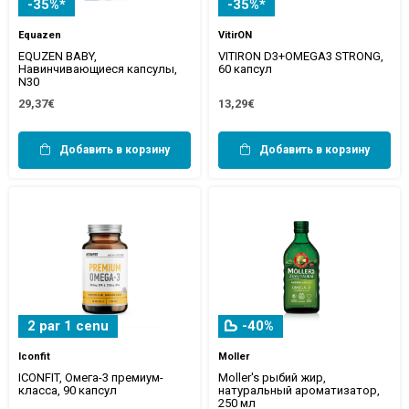
-35%*
-35%*
Equazen
VitirON
EQUZEN BABY,
VITIRON D3+OMEGA3 STRONG,
Навинчивающиеся капсулы,
60 капсул
N30
29,37€
13,29€
Добавить в корзину
Добавить в корзину
2 par 1 cenu
-40%
Iconfit
Moller
ICONFIT, Омега-3 премиум-
Moller's рыбий жир,
класса, 90 капсул
натуральный ароматизатор,
250 мл