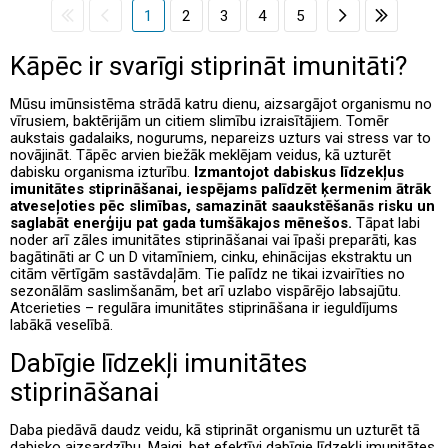
1
2
3
4
5
Kāpēc ir svarīgi stiprināt imunitāti?
Mūsu imūnsistēma strādā katru dienu, aizsargājot organismu no
vīrusiem, baktērijām un citiem slimību izraisītājiem. Tomēr
aukstais gadalaiks, nogurums, nepareizs uzturs vai stress var to
novājināt. Tāpēc arvien biežāk meklējam veidus, kā uzturēt
dabisku organisma izturību.
Izmantojot dabiskus līdzekļus
imunitātes stiprināšanai, iespējams palīdzēt ķermenim ātrāk
atveseļoties pēc slimības, samazināt saaukstēšanās risku un
saglabāt enerģiju pat gada tumšākajos mēnešos.
Tāpat labi
noder arī zāles imunitātes stiprināšanai vai īpaši preparāti, kas
bagātināti ar C un D vitamīniem, cinku, ehinācijas ekstraktu un
citām vērtīgām sastāvdaļām. Tie palīdz ne tikai izvairīties no
sezonālām saslimšanām, bet arī uzlabo vispārējo labsajūtu.
Atcerieties – regulāra imunitātes stiprināšana ir ieguldījums
labākā veselībā.
Dabīgie līdzekļi imunitātes
stiprināšanai
Daba piedāvā daudz veidu, kā stiprināt organismu un uzturēt tā
dabisko aizsardzību. Maigi, bet efektīvi dabīgie līdzekļi imunitātes